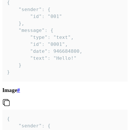
{

	"sender": {

		"id": "001"

	},

	"message": {

		"type": "text",

		"id": "0001",

		"date": 946684800,

		"text": "Hello!"

	}

}
Image
#
{

	"sender": {
