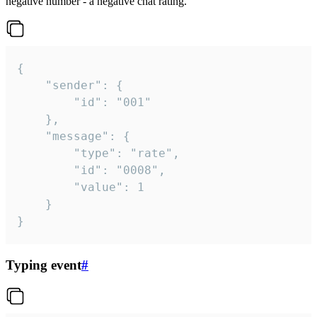
negative number - a negative chat rating.
{

	"sender": {

		"id": "001"

	},

	"message": {

		"type": "rate",

		"id": "0008",

		"value": 1

	}

}
Typing event
#