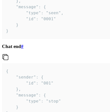
	},

	"message": {

		"type": "seen",

		"id": "0001"

	}

}
Chat end
#
{

	"sender": {

		"id": "001"

	},

	"message": {

		"type": "stop"

	}
