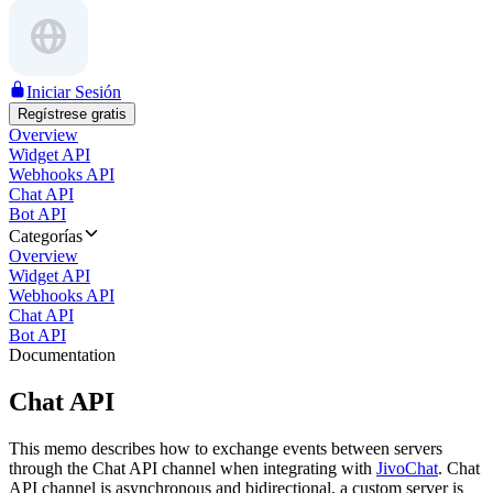
Iniciar Sesión
Regístrese gratis
Overview
Widget API
Webhooks API
Chat API
Bot API
Categorías
Overview
Widget API
Webhooks API
Chat API
Bot API
Documentation
Chat API
This memo describes how to exchange events between servers
through the Chat API channel when integrating with
JivoChat
. Chat
API channel is asynchronous and bidirectional, a custom server is