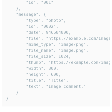
		"id": "001"

	},

	"message": {

		"type": "photo",

		"id": "0002",

		"date": 946684800,

		"file": "https://example.com/image.png",

		"mime_type": "image/png",

		"file_name": "image.png",

		"file_size": 1024,

		"thumb": "https://example.com/image_thumb.png",

		"width": 800,

		"height": 600,

		"title": "Title",

		"text": "Image comment."

	}

}