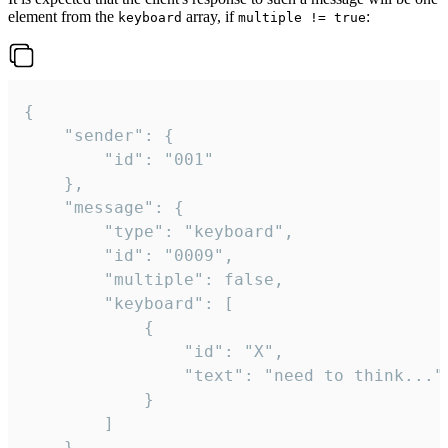
element from the
array, if
:
keyboard
multiple != true
{

	"sender": {

		"id": "001"

	},

	"message": {

		"type": "keyboard",

		"id": "0009",

		"multiple": false,

		"keyboard": [

			{

				"id": "X",

				"text": "need to think..."

			}

		]

	}
