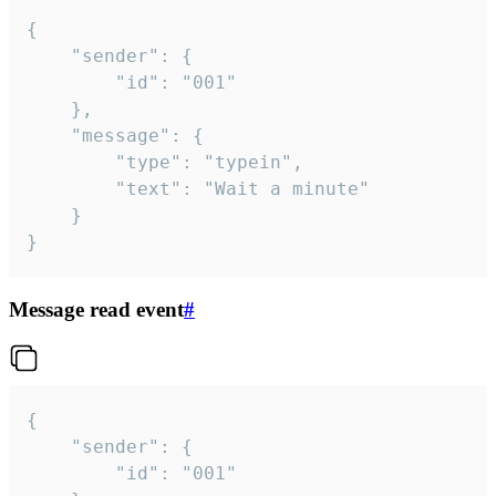
{

	"sender": {

		"id": "001"

	},

	"message": {

		"type": "typein",

		"text": "Wait a minute"

	}

}
Message read event
#
{

	"sender": {

		"id": "001"
