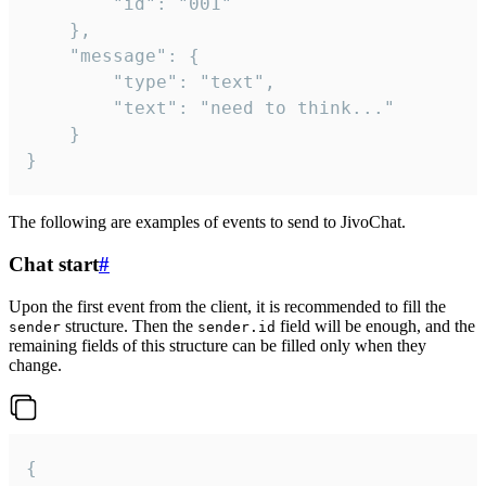
		"id": "001"

	},

	"message": {

		"type": "text",

		"text": "need to think..."

	}

}
The following are examples of events to send to JivoChat.
Chat start
#
Upon the first event from the client, it is recommended to fill the
structure. Then the
field will be enough, and the
sender
sender.id
remaining fields of this structure can be filled only when they
change.
{
