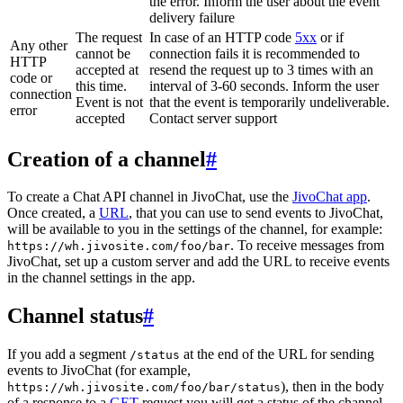
the error. Inform the user about the event
delivery failure
The request
In case of an HTTP code
5xx
or if
Any other
cannot be
connection fails it is recommended to
HTTP
accepted at
resend the request up to 3 times with an
code or
this time.
interval of 3-60 seconds. Inform the user
connection
Event is not
that the event is temporarily undeliverable.
error
accepted
Contact server support
Creation of a channel
#
To create a Chat API channel in JivoChat, use the
JivoChat app
.
Once created, a
URL
, that you can use to send events to JivoChat,
will be available to you in the settings of the channel, for example:
. To receive messages from
https://wh.jivosite.com/foo/bar
JivoChat, set up a custom server and add the URL to receive events
in the channel settings in the app.
Channel status
#
If you add a segment
at the end of the URL for sending
/status
events to JivoChat (for example,
), then in the body
https://wh.jivosite.com/foo/bar/status
of a response to a
GET
-request you will get a status of the channel,