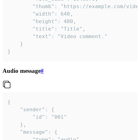
		"thumb": "https://example.com/video_thumb.png",

		"width": 640,

		"height": 480,

		"title": "Title",

		"text": "Video comment."

	}

}
Audio message
#
{

	"sender": {

		"id": "001"

	},

	"message": {

		"type": "audio",
