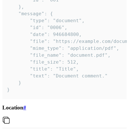
	},

	"message": {

		"type": "document",

		"id": "0006",

		"date": 946684800,

		"file": "https://example.com/document.pdf",

		"mime_type": "application/pdf",

		"file_name": "document.pdf",

		"file_size": 512,

		"title": "Title",

		"text": "Document comment."

	}

}
Location
#