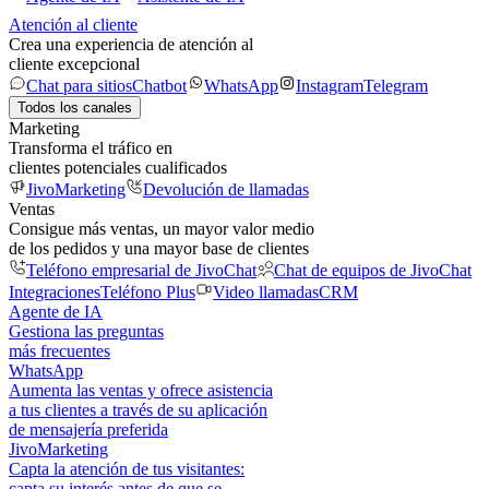
Atención al cliente
Crea una experiencia de atención al
cliente excepcional
Chat para sitios
Chatbot
WhatsApp
Instagram
Telegram
Todos los canales
Marketing
Transforma el tráfico en
clientes potenciales cualificados
JivoMarketing
Devolución de llamadas
Ventas
Consigue más ventas, un mayor valor medio
de los pedidos y una mayor base de clientes
Teléfono empresarial de JivoChat
Chat de equipos de JivoChat
Integraciones
Teléfono Plus
Video llamadas
CRM
Agente de IA
Gestiona las preguntas
más frecuentes
WhatsApp
Aumenta las ventas y ofrece asistencia
a tus clientes a través de su aplicación
de mensajería preferida
JivoMarketing
Capta la atención de tus visitantes:
capta su interés antes de que se