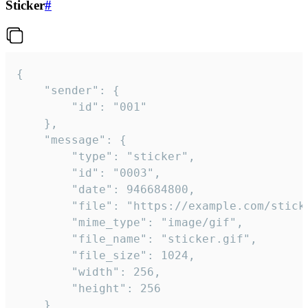
Sticker
#
{

	"sender": {

		"id": "001"

	},

	"message": {

		"type": "sticker",

		"id": "0003",

		"date": 946684800,

		"file": "https://example.com/sticker.gif",

		"mime_type": "image/gif",

		"file_name": "sticker.gif",

		"file_size": 1024,

		"width": 256,

		"height": 256

	}
