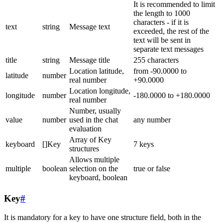
It is recommended to limit
the length to 1000
characters - if it is
text
string
Message text
exceeded, the rest of the
text will be sent in
separate text messages
title
string
Message title
255 characters
Location latitude,
from -90.0000 to
latitude
number
real number
+90.0000
Location longitude,
longitude
number
-180.0000 to +180.0000
real number
Number, usually
value
number
used in the chat
any number
evaluation
Array of Key
keyboard
[]Key
7 keys
structures
Allows multiple
multiple
boolean
selection on the
true or false
keyboard, boolean
Key
#
It is mandatory for a key to have one structure field, both in the