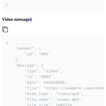
}
Video message
#
{

	"sender": {

		"id": "001"

	},

	"message": {

		"type": "video",

		"id": "0004",

		"date": 946684800,

		"file": "https://example.com/video.mp4",

		"mime_type": "video/mp4",

		"file_name": "video.mp4",

		"file_size": 1048576,
