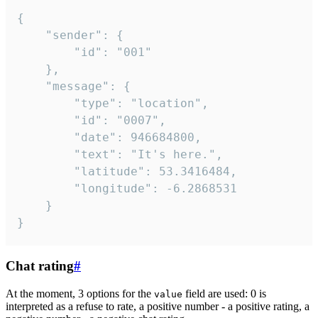
{

	"sender": {

		"id": "001"

	},

	"message": {

		"type": "location",

		"id": "0007",

		"date": 946684800,

		"text": "It's here.",

		"latitude": 53.3416484,

		"longitude": -6.2868531

	}

}
Chat rating
#
At the moment, 3 options for the
field are used: 0 is
value
interpreted as a refuse to rate, a positive number - a positive rating, a