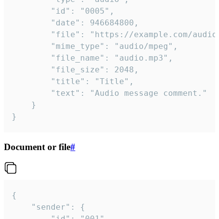
		"id": "0005",

		"date": 946684800,

		"file": "https://example.com/audio.mp3",

		"mime_type": "audio/mpeg",

		"file_name": "audio.mp3",

		"file_size": 2048,

		"title": "Title",

		"text": "Audio message comment."

	}

}
Document or file
#
{

	"sender": {

		"id": "001"
