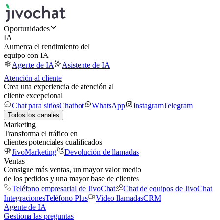
Oportunidades
IA
Aumenta el rendimiento del
equipo con IA
Agente de IA
Asistente de IA
Atención al cliente
Crea una experiencia de atención al
cliente excepcional
Chat para sitios
Chatbot
WhatsApp
Instagram
Telegram
Todos los canales
Marketing
Transforma el tráfico en
clientes potenciales cualificados
JivoMarketing
Devolución de llamadas
Ventas
Consigue más ventas, un mayor valor medio
de los pedidos y una mayor base de clientes
Teléfono empresarial de JivoChat
Chat de equipos de JivoChat
Integraciones
Teléfono Plus
Video llamadas
CRM
Agente de IA
Gestiona las preguntas