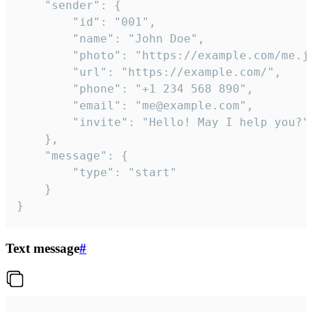
	"sender": {

		"id": "001",

		"name": "John Doe",

		"photo": "https://example.com/me.jpg",

		"url": "https://example.com/",

		"phone": "+1 234 568 890",

		"email": "me@example.com",

		"invite": "Hello! May I help you?"

	},

	"message": {

		"type": "start"

	}

}
Text message
#