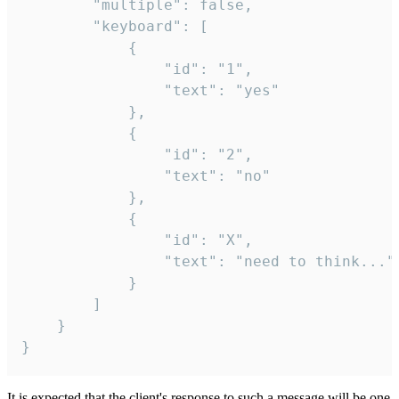
		"multiple": false,

		"keyboard": [

			{

				"id": "1",

				"text": "yes"

			},

			{

				"id": "2",

				"text": "no"

			},

			{

				"id": "X",

				"text": "need to think..."

			}

		]

	}

}
It is expected that the client's response to such a message will be one