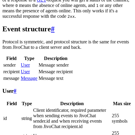
where
means the absence of online agents, and
or any other
0
1
means the presence of agents online. This only works if it's a
successful response with the code
.
2xx
Event structure
#
Protocol is symmetric, and protocol structure is the same for events
from JivoChat to a client server and back.
Field
Type
Description
sender
User
Message sender
recipient
User
Message recipient
message
Message
Message text
User
#
Field
Type
Description
Max size
Client identificator, required parameter
when sending events to JivoChat
255
id
string
sender.id and when receiving events
symbols
from JivoChat recipient.id
255