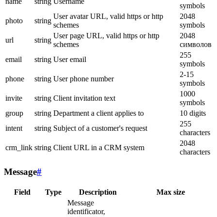
name
string
Username
symbols
User avatar URL, valid https or http
2048
photo
string
schemes
symbols
User page URL, valid https or http
2048
url
string
schemes
символов
255
email
string
User email
symbols
2-15
phone
string
User phone number
symbols
1000
invite
string
Client invitation text
symbols
group
string
Department a client applies to
10 digits
255
intent
string
Subject of a customer's request
characters
2048
crm_link
string
Client URL in a CRM system
characters
Message
#
Field
Type
Description
Max size
Message
identificator,