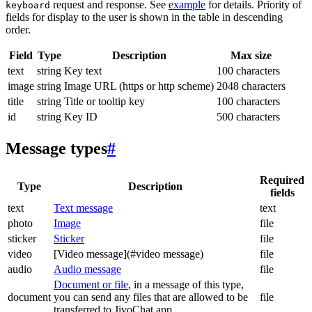
request and response. See
example
for details. Priority of
keyboard
fields for display to the user is shown in the table in descending
order.
Field
Type
Description
Max size
text
string
Key text
100 characters
image
string
Image URL (https or http scheme)
2048 characters
title
string
Title or tooltip key
100 characters
id
string
Key ID
500 characters
Message types
#
Required
Type
Description
fields
text
Text message
text
photo
Image
file
sticker
Sticker
file
video
[Video message](#video message)
file
audio
Audio message
file
Document or file
, in a message of this type,
document
you can send any files that are allowed to be
file
transferred to JivoChat app