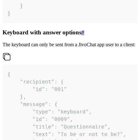
	}

}
Keyboard with answer options
#
The keyboard can only be sent from a JivoChat app user to a client:
{

	"recipient": {

		"id": "001"

	},

	"message": {

		"type": "keyboard",

		"id": "0009",

		"title": "Questionnaire",

		"text": "To be or not to be?",
