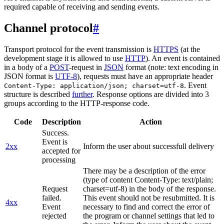
required capable of receiving and sending events.
Channel protocol
#
Transport protocol for the event transmission is
HTTPS
(at the
development stage it is allowed to use
HTTP
). An event is contained
in a body of a
POST
-request in
JSON
format (note: text encoding in
JSON format is
UTF-8
), requests must have an appropriate header
. Event
Content-Type: application/json; charset=utf-8
structure is described
further
. Response options are divided into 3
groups according to the HTTP-response code.
Code
Description
Action
Success.
Event is
2xx
Inform the user about successfull delivery
accepted for
processing
There may be a description of the error
(type of content Content-Type: text/plain;
Request
charset=utf-8) in the body of the response.
failed.
This event should not be resubmitted. It is
4xx
Event
necessary to find and correct the error of
rejected
the program or channel settings that led to