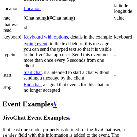
latitude
location
Location
longitude
rate
[Chat rating](#Chat rating)
value
that was
id
read
keyboard
Keyboard with options
, details in the example
keyboard
typing event
, in the text field of this message
you can send the typed text so that it is visible
typein
to the JivoChat app user. Send this event no
-
more than once every 5 seconds from one
client
Start chat
, it's intended to start a chat without
start
-
sending a message by the client
End chat
, a signal that events for this chat are
stop
-
no longer accepted
Event Examples
#
JivoChat Event Examples
#
If at least one sender property is defined for the JivoChat user, a
field with this information is added to the event. The
sender