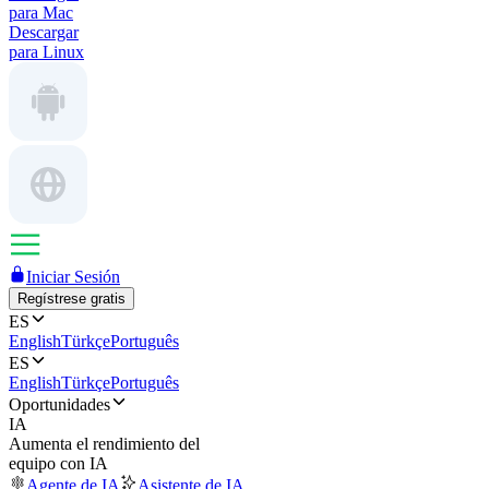
para Mac
Descargar
para Linux
Iniciar Sesión
Regístrese gratis
ES
English
Türkçe
Português
ES
English
Türkçe
Português
Oportunidades
IA
Aumenta el rendimiento del
equipo con IA
Agente de IA
Asistente de IA