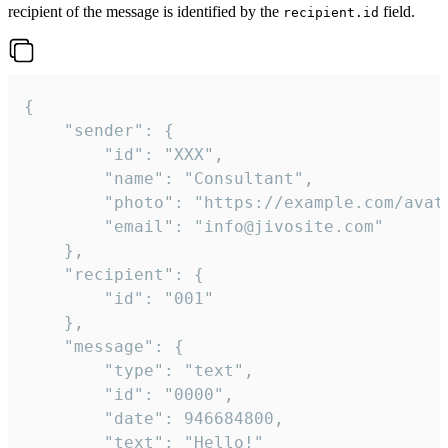
recipient of the message is identified by the
field.
recipient.id
{

	"sender": {

		"id": "XXX",

		"name": "Consultant",

		"photo": "https://example.com/avatar.png",

		"email": "info@jivosite.com"

	},

	"recipient": {

		"id": "001"

	},

	"message": {

		"type": "text",

		"id": "0000",

		"date": 946684800,

		"text": "Hello!"
