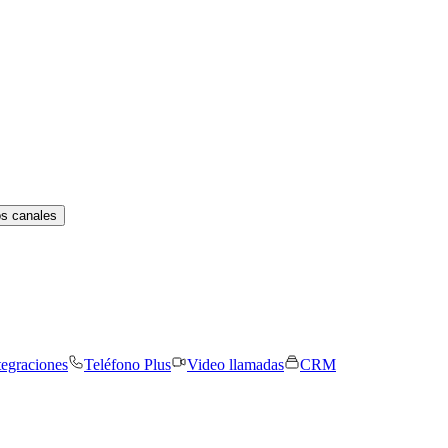
os canales
tegraciones
Teléfono Plus
Video llamadas
CRM