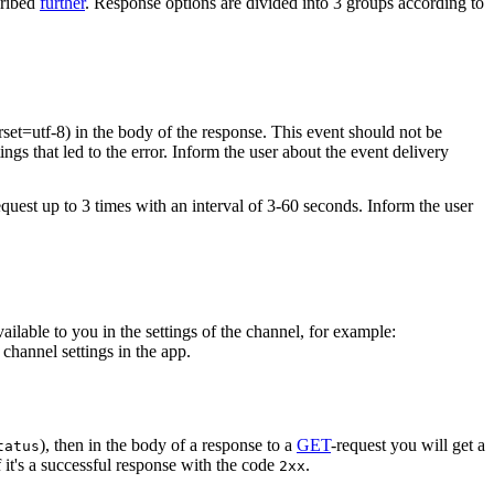
cribed
further
. Response options are divided into 3 groups according to
rset=utf-8) in the body of the response. This event should not be
ings that led to the error. Inform the user about the event delivery
equest up to 3 times with an interval of 3-60 seconds. Inform the user
vailable to you in the settings of the channel, for example:
channel settings in the app.
), then in the body of a response to a
GET
-request you will get a
tatus
 it's a successful response with the code
.
2xx