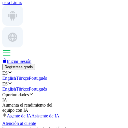
para Linux
Iniciar Sesión
Regístrese gratis
ES
English
Türkçe
Português
ES
English
Türkçe
Português
Oportunidades
IA
Aumenta el rendimiento del
equipo con IA
Agente de IA
Asistente de IA
Atención al cliente