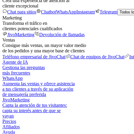
Crea una experiencia de atención al
cliente excepcional
Chat para sitios
Chatbot
WhatsApp
Instagram
Telegram
Todos l
Marketing
Transforma el tráfico en
clientes potenciales cualificados
JivoMarketing
Devolución de llamadas
Ventas
Consigue más ventas, un mayor valor medio
de los pedidos y una mayor base de clientes
Teléfono empresarial de JivoChat
Chat de equipos de JivoChat
In
Agente de IA
Gestiona las preguntas
más frecuentes
WhatsApp
Aumenta las ventas y ofrece asistencia
a tus clientes a través de su aplicación
de mensajería preferida
JivoMarketing
Capta la atención de tus visitantes:
capta su interés antes de que se
vayan
Precios
Afiliados
Ayuda