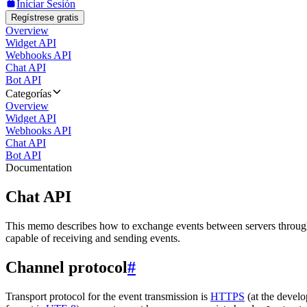
Iniciar Sesión
Regístrese gratis
Overview
Widget API
Webhooks API
Chat API
Bot API
Categorías
Overview
Widget API
Webhooks API
Chat API
Bot API
Documentation
Chat API
This memo describes how to exchange events between servers throug
capable of receiving and sending events.
Channel protocol
#
Transport protocol for the event transmission is
HTTPS
(at the develo