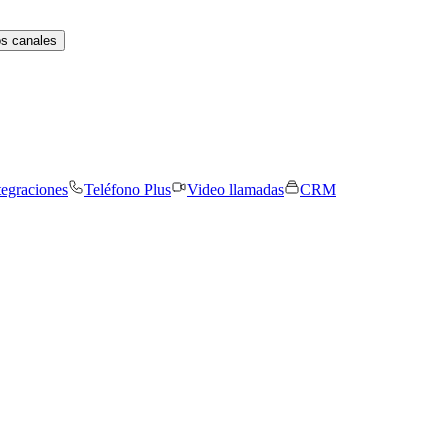
os canales
tegraciones
Teléfono Plus
Video llamadas
CRM