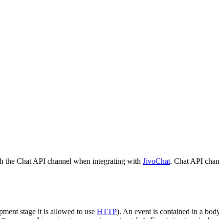
h the Chat API channel when integrating with
JivoChat
. Chat API chan
pment stage it is allowed to use
HTTP
). An event is contained in a bod