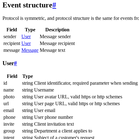
Event structure
#
Protocol is symmetric, and protocol structure is the same for events fr
Field
Type
Description
sender
User
Message sender
recipient
User
Message recipient
message
Message
Message text
User
#
Field
Type
id
string
Client identificator, required parameter when sending
name
string
Username
photo
string
User avatar URL, valid https or http schemes
url
string
User page URL, valid https or http schemes
email
string
User email
phone
string
User phone number
invite
string
Client invitation text
group
string
Department a client applies to
intent
string
Subject of a customer's request