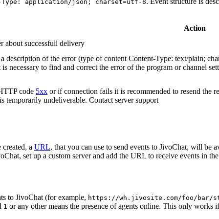
. Event structure is des
-Type: application/json; charset=utf-8
Action
r about successfull delivery
 description of the error (type of content Content-Type: text/plain; cha
t is necessary to find and correct the error of the program or channel sett
n HTTP code
5xx
or if connection fails it is recommended to resend the r
 is temporarily undeliverable. Contact server support
 created, a
URL
, that you can use to send events to JivoChat, will be a
oChat, set up a custom server and add the URL to receive events in the 
ts to JivoChat (for example,
https://wh.jivosite.com/foo/bar/s
nd
or any other means the presence of agents online. This only works if
1