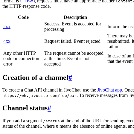
format is
UTF-8
), requests must have an appropriate header
Content
the HTTP-response code.
Code
Description
Success. Event is accepted for
2xx
Inform the use
processing
There may be a
4xx
Request failed. Event rejected
resubmitted. I
failure
Any other HTTP
The request cannot be accepted
In case of a
code or connection
at this time. Event is not
that the event
error
accepted
Creation of a channel
#
To create a Chat API channel in JivoChat, use the
JivoChat app
. Once
. To receive messages from Jiv
https://wh.jivosite.com/foo/bar
Channel status
#
If you add a segment
at the end of the URL for sending even
/status
status of the channel, where
means the absence of online agents, a
0