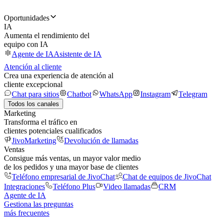
Oportunidades
IA
Aumenta el rendimiento del
equipo con IA
Agente de IA
Asistente de IA
Atención al cliente
Crea una experiencia de atención al
cliente excepcional
Chat para sitios
Chatbot
WhatsApp
Instagram
Telegram
Todos los canales
Marketing
Transforma el tráfico en
clientes potenciales cualificados
JivoMarketing
Devolución de llamadas
Ventas
Consigue más ventas, un mayor valor medio
de los pedidos y una mayor base de clientes
Teléfono empresarial de JivoChat
Chat de equipos de JivoChat
Integraciones
Teléfono Plus
Video llamadas
CRM
Agente de IA
Gestiona las preguntas
más frecuentes