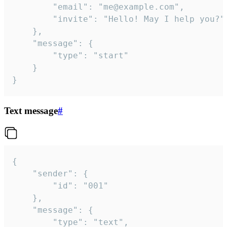
		"email": "me@example.com",

		"invite": "Hello! May I help you?"

	},

	"message": {

		"type": "start"

	}

}
Text message
#
{

	"sender": {

		"id": "001"

	},

	"message": {

		"type": "text",
