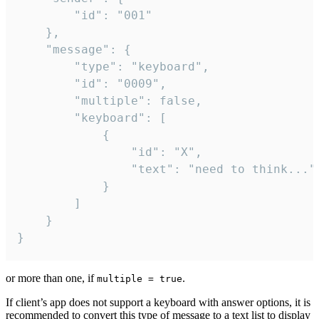
		"id": "001"

	},

	"message": {

		"type": "keyboard",

		"id": "0009",

		"multiple": false,

		"keyboard": [

			{

				"id": "X",

				"text": "need to think..."

			}

		]

	}

}
or more than one, if
.
multiple = true
If client’s app does not support a keyboard with answer options, it is
recommended to convert this type of message to a text list to display