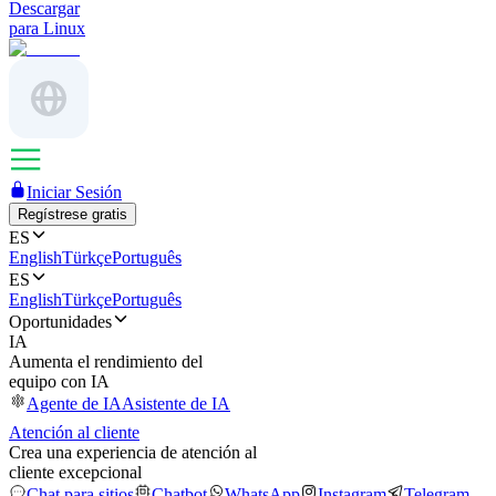
Descargar
para Linux
Iniciar Sesión
Regístrese gratis
ES
English
Türkçe
Português
ES
English
Türkçe
Português
Oportunidades
IA
Aumenta el rendimiento del
equipo con IA
Agente de IA
Asistente de IA
Atención al cliente
Crea una experiencia de atención al
cliente excepcional
Chat para sitios
Chatbot
WhatsApp
Instagram
Telegram