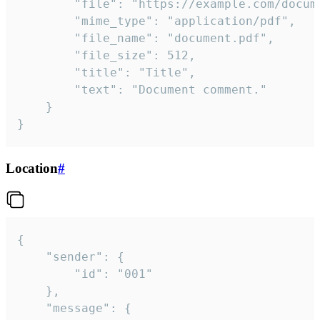
		"file": "https://example.com/document.pdf",

		"mime_type": "application/pdf",

		"file_name": "document.pdf",

		"file_size": 512,

		"title": "Title",

		"text": "Document comment."

	}

}
Location
#
{

	"sender": {

		"id": "001"

	},

	"message": {
