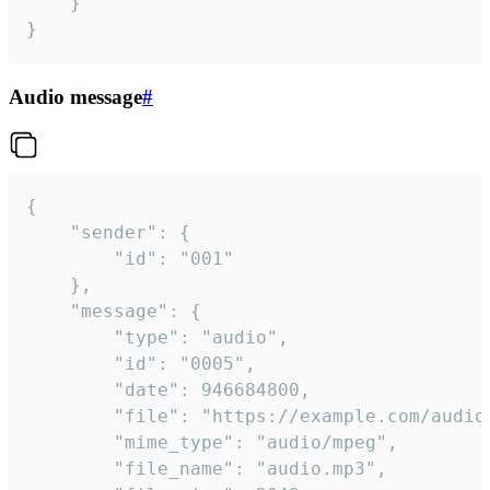
	}

}
Audio message
#
{

	"sender": {

		"id": "001"

	},

	"message": {

		"type": "audio",

		"id": "0005",

		"date": 946684800,

		"file": "https://example.com/audio.mp3",

		"mime_type": "audio/mpeg",

		"file_name": "audio.mp3",
