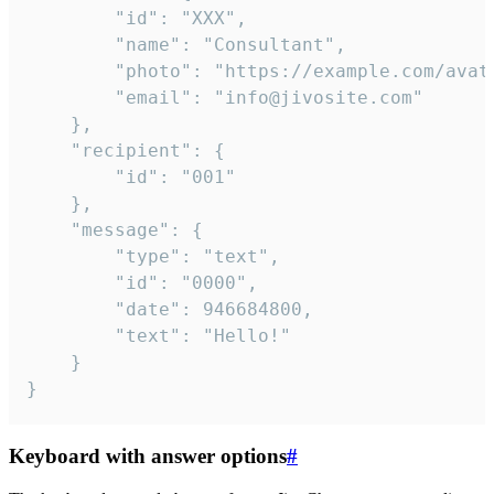
		"id": "XXX",

		"name": "Consultant",

		"photo": "https://example.com/avatar.png",

		"email": "info@jivosite.com"

	},

	"recipient": {

		"id": "001"

	},

	"message": {

		"type": "text",

		"id": "0000",

		"date": 946684800,

		"text": "Hello!"

	}

}
Keyboard with answer options
#