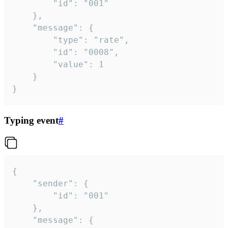
		"id": "001"

	},

	"message": {

		"type": "rate",

		"id": "0008",

		"value": 1

	}

}
Typing event
#
{

	"sender": {

		"id": "001"

	},

	"message": {
