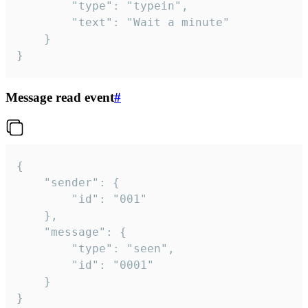
		"type": "typein",

		"text": "Wait a minute"

	}

}
Message read event
#
{

	"sender": {

		"id": "001"

	},

	"message": {

		"type": "seen",

		"id": "0001"

	}

}