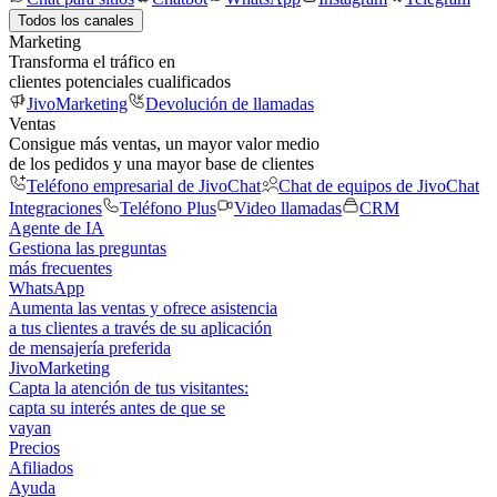
Todos los canales
Marketing
Transforma el tráfico en
clientes potenciales cualificados
JivoMarketing
Devolución de llamadas
Ventas
Consigue más ventas, un mayor valor medio
de los pedidos y una mayor base de clientes
Teléfono empresarial de JivoChat
Chat de equipos de JivoChat
Integraciones
Teléfono Plus
Video llamadas
CRM
Agente de IA
Gestiona las preguntas
más frecuentes
WhatsApp
Aumenta las ventas y ofrece asistencia
a tus clientes a través de su aplicación
de mensajería preferida
JivoMarketing
Capta la atención de tus visitantes:
capta su interés antes de que se
vayan
Precios
Afiliados
Ayuda