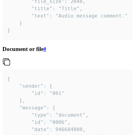
		"file_size": 2048,

		"title": "Title",

		"text": "Audio message comment."

	}

}
Document or file
#
{

	"sender": {

		"id": "001"

	},

	"message": {

		"type": "document",

		"id": "0006",

		"date": 946684800,
