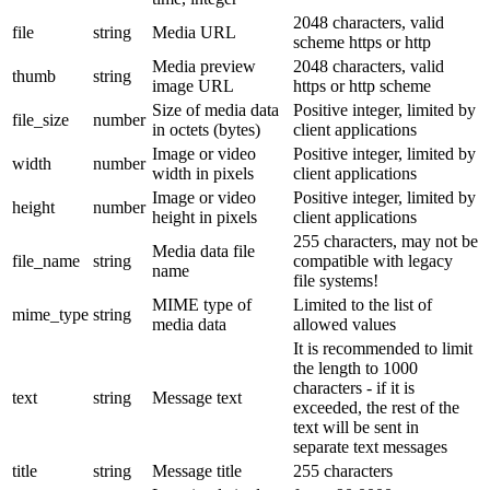
2048 characters, valid
file
string
Media URL
scheme https or http
Media preview
2048 characters, valid
thumb
string
image URL
https or http scheme
Size of media data
Positive integer, limited by
file_size
number
in octets (bytes)
client applications
Image or video
Positive integer, limited by
width
number
width in pixels
client applications
Image or video
Positive integer, limited by
height
number
height in pixels
client applications
255 characters, may not be
Media data file
file_name
string
compatible with legacy
name
file systems!
MIME type of
Limited to the list of
mime_type
string
media data
allowed values
It is recommended to limit
the length to 1000
characters - if it is
text
string
Message text
exceeded, the rest of the
text will be sent in
separate text messages
title
string
Message title
255 characters