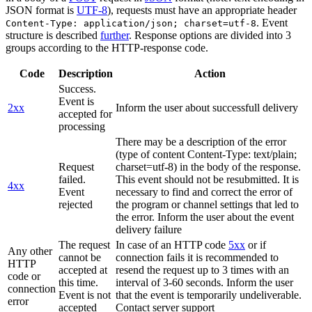
JSON format is
UTF-8
), requests must have an appropriate header
. Event
Content-Type: application/json; charset=utf-8
structure is described
further
. Response options are divided into 3
groups according to the HTTP-response code.
Code
Description
Action
Success.
Event is
2xx
Inform the user about successfull delivery
accepted for
processing
There may be a description of the error
(type of content Content-Type: text/plain;
Request
charset=utf-8) in the body of the response.
failed.
This event should not be resubmitted. It is
4xx
Event
necessary to find and correct the error of
rejected
the program or channel settings that led to
the error. Inform the user about the event
delivery failure
The request
In case of an HTTP code
5xx
or if
Any other
cannot be
connection fails it is recommended to
HTTP
accepted at
resend the request up to 3 times with an
code or
this time.
interval of 3-60 seconds. Inform the user
connection
Event is not
that the event is temporarily undeliverable.
error
accepted
Contact server support