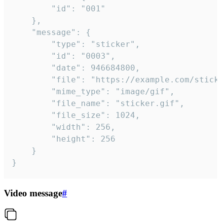
		"id": "001"

	},

	"message": {

		"type": "sticker",

		"id": "0003",

		"date": 946684800,

		"file": "https://example.com/sticker.gif",

		"mime_type": "image/gif",

		"file_name": "sticker.gif",

		"file_size": 1024,

		"width": 256,

		"height": 256

	}

}
Video message
#