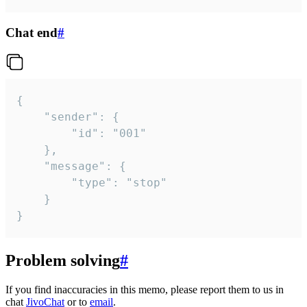
Chat end
#
{

	"sender": {

		"id": "001"

	},

	"message": {

		"type": "stop"

	}

}
Problem solving
#
If you find inaccuracies in this memo, please report them to us in
chat
JivoChat
or to
email
.