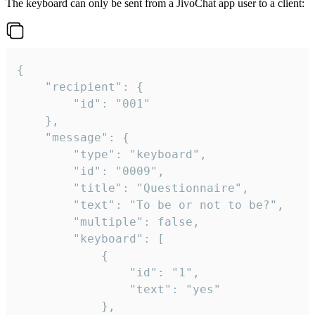
The keyboard can only be sent from a JivoChat app user to a client:
{

	"recipient": {

		"id": "001"

	},

	"message": {

		"type": "keyboard",

		"id": "0009",

		"title": "Questionnaire",

		"text": "To be or not to be?",

		"multiple": false,

		"keyboard": [

			{

				"id": "1",

				"text": "yes"

			},
