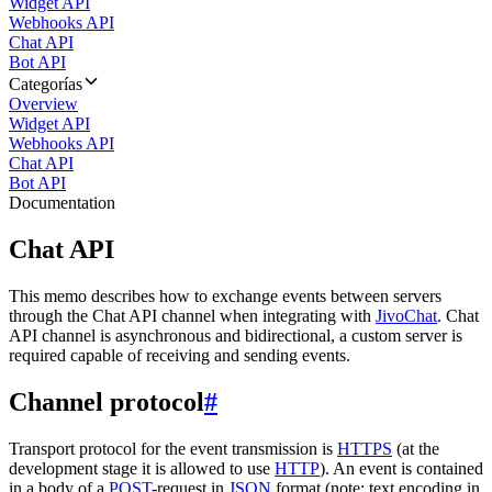
Widget API
Webhooks API
Chat API
Bot API
Categorías
Overview
Widget API
Webhooks API
Chat API
Bot API
Documentation
Chat API
This memo describes how to exchange events between servers
through the Chat API channel when integrating with
JivoChat
. Chat
API channel is asynchronous and bidirectional, a custom server is
required capable of receiving and sending events.
Channel protocol
#
Transport protocol for the event transmission is
HTTPS
(at the
development stage it is allowed to use
HTTP
). An event is contained
in a body of a
POST
-request in
JSON
format (note: text encoding in