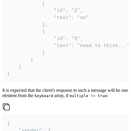
			{

				"id": "2",

				"text": "no"

			},

			{

				"id": "X",

				"text": "need to think..."

			}

		]

	}

}
It is expected that the client's response to such a message will be one
element from the
array, if
:
keyboard
multiple != true
{

	"sender": {
