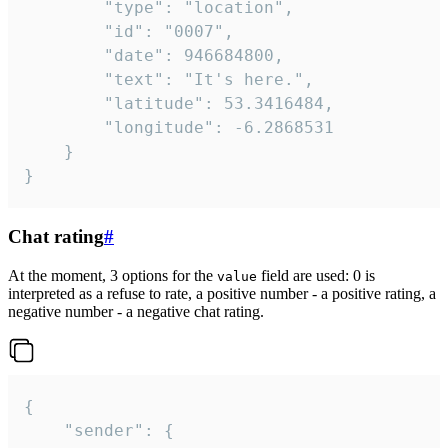
		"type": "location",

		"id": "0007",

		"date": 946684800,

		"text": "It's here.",

		"latitude": 53.3416484,

		"longitude": -6.2868531

	}

}
Chat rating
#
At the moment, 3 options for the
field are used: 0 is
value
interpreted as a refuse to rate, a positive number - a positive rating, a
negative number - a negative chat rating.
{

	"sender": {
