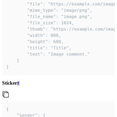
		"file": "https://example.com/image.png",

		"mime_type": "image/png",

		"file_name": "image.png",

		"file_size": 1024,

		"thumb": "https://example.com/image_thumb.png",

		"width": 800,

		"height": 600,

		"title": "Title",

		"text": "Image comment."

	}

}
Sticker
#
{

	"sender": {
