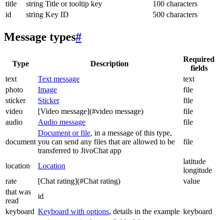
title
string
Title or tooltip key
100 characters
id
string
Key ID
500 characters
Message types
#
Required
Type
Description
fields
text
Text message
text
photo
Image
file
sticker
Sticker
file
video
[Video message](#video message)
file
audio
Audio message
file
Document or file
, in a message of this type,
document
you can send any files that are allowed to be
file
transferred to JivoChat app
latitude
location
Location
longitude
rate
[Chat rating](#Chat rating)
value
that was
id
read
keyboard
Keyboard with options
, details in the example
keyboard