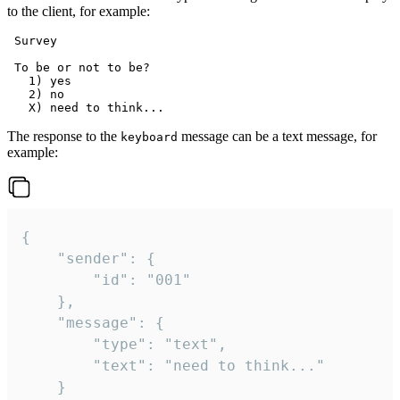
to the client, for example:
 Survey

 To be or not to be?

   1) yes

   2) no

The response to the
message can be a text message, for
keyboard
example:
{

	"sender": {

		"id": "001"

	},

	"message": {

		"type": "text",

		"text": "need to think..."

	}
