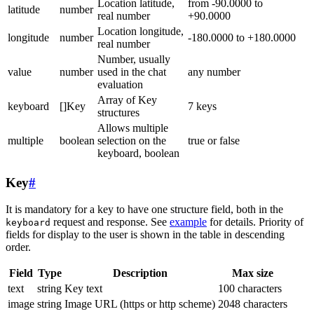
Location latitude,
from -90.0000 to
latitude
number
real number
+90.0000
Location longitude,
longitude
number
-180.0000 to +180.0000
real number
Number, usually
value
number
used in the chat
any number
evaluation
Array of Key
keyboard
[]Key
7 keys
structures
Allows multiple
multiple
boolean
selection on the
true or false
keyboard, boolean
Key
#
It is mandatory for a key to have one structure field, both in the
request and response. See
example
for details. Priority of
keyboard
fields for display to the user is shown in the table in descending
order.
Field
Type
Description
Max size
text
string
Key text
100 characters
image
string
Image URL (https or http scheme)
2048 characters