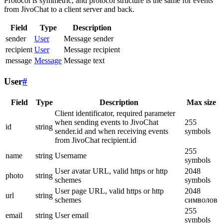
Protocol is symmetric, and protocol structure is the same for events
from JivoChat to a client server and back.
Field
Type
Description
sender
User
Message sender
recipient
User
Message recipient
message
Message
Message text
User
#
Field
Type
Description
Max size
Client identificator, required parameter
when sending events to JivoChat
255
id
string
sender.id and when receiving events
symbols
from JivoChat recipient.id
255
name
string
Username
symbols
User avatar URL, valid https or http
2048
photo
string
schemes
symbols
User page URL, valid https or http
2048
url
string
schemes
символов
255
email
string
User email
symbols