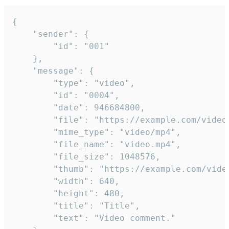
{

	"sender": {

		"id": "001"

	},

	"message": {

		"type": "video",

		"id": "0004",

		"date": 946684800,

		"file": "https://example.com/video.mp4",

		"mime_type": "video/mp4",

		"file_name": "video.mp4",

		"file_size": 1048576,

		"thumb": "https://example.com/video_thumb.png",

		"width": 640,

		"height": 480,

		"title": "Title",

		"text": "Video comment."
