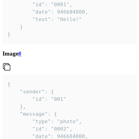
		"id": "0001",

		"date": 946684800,

		"text": "Hello!"

	}

}
Image
#
{

	"sender": {

		"id": "001"

	},

	"message": {

		"type": "photo",

		"id": "0002",

		"date": 946684800,
