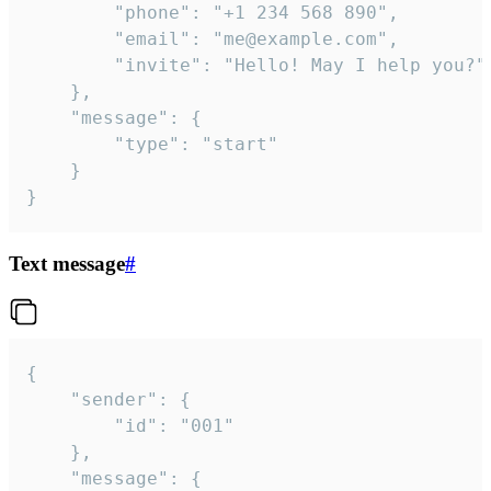
		"phone": "+1 234 568 890",

		"email": "me@example.com",

		"invite": "Hello! May I help you?"

	},

	"message": {

		"type": "start"

	}

}
Text message
#
{

	"sender": {

		"id": "001"

	},

	"message": {
