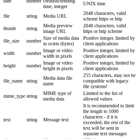
date
number
creation/sending
UNIX time
time, integer
2048 characters, valid
file
string
Media URL
scheme https or http
Media preview
2048 characters, valid
thumb
string
image URL
https or http scheme
Size of media data
Positive integer, limited by
file_size
number
in octets (bytes)
client applications
Image or video
Positive integer, limited by
width
number
width in pixels
client applications
Image or video
Positive integer, limited by
height
number
height in pixels
client applications
255 characters, may not be
Media data file
file_name
string
compatible with legacy
name
file systems!
MIME type of
Limited to the list of
mime_type
string
media data
allowed values
It is recommended to limit
the length to 1000
characters - if it is
text
string
Message text
exceeded, the rest of the
text will be sent in
separate text messages