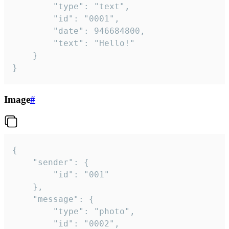
		"type": "text",

		"id": "0001",

		"date": 946684800,

		"text": "Hello!"

	}

}
Image
#
{

	"sender": {

		"id": "001"

	},

	"message": {

		"type": "photo",

		"id": "0002",
