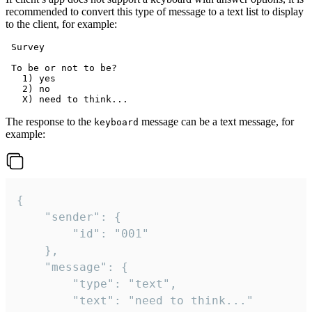
recommended to convert this type of message to a text list to display
to the client, for example:
 Survey

 To be or not to be?

   1) yes

   2) no

The response to the
message can be a text message, for
keyboard
example:
{

	"sender": {

		"id": "001"

	},

	"message": {

		"type": "text",

		"text": "need to think..."
