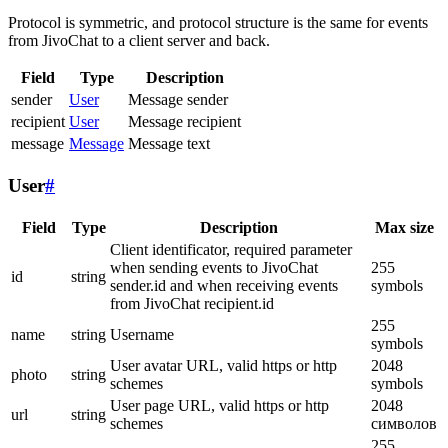
Protocol is symmetric, and protocol structure is the same for events
from JivoChat to a client server and back.
Field
Type
Description
sender
User
Message sender
recipient
User
Message recipient
message
Message
Message text
User
#
Field
Type
Description
Max size
Client identificator, required parameter
when sending events to JivoChat
255
id
string
sender.id and when receiving events
symbols
from JivoChat recipient.id
255
name
string
Username
symbols
User avatar URL, valid https or http
2048
photo
string
schemes
symbols
User page URL, valid https or http
2048
url
string
schemes
символов
255