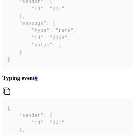
	"sender": {

		"id": "001"

	},

	"message": {

		"type": "rate",

		"id": "0008",

		"value": 1

	}

}
Typing event
#
{

	"sender": {

		"id": "001"

	},
