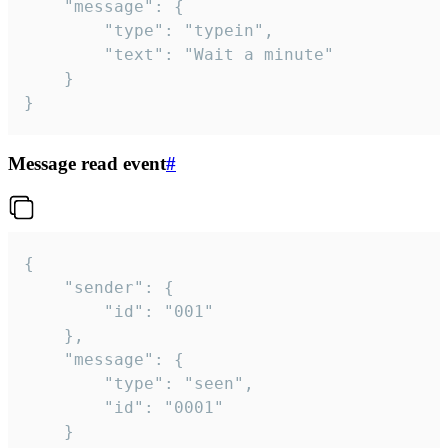
	"message": {

		"type": "typein",

		"text": "Wait a minute"

	}

}
Message read event
#
{

	"sender": {

		"id": "001"

	},

	"message": {

		"type": "seen",

		"id": "0001"

	}
