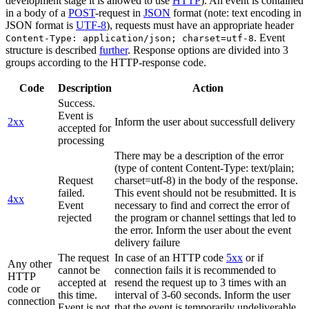
development stage it is allowed to use
HTTP
). An event is contained
in a body of a
POST
-request in
JSON
format (note: text encoding in
JSON format is
UTF-8
), requests must have an appropriate header
. Event
Content-Type: application/json; charset=utf-8
structure is described
further
. Response options are divided into 3
groups according to the HTTP-response code.
Code
Description
Action
Success.
Event is
2xx
Inform the user about successfull delivery
accepted for
processing
There may be a description of the error
(type of content Content-Type: text/plain;
Request
charset=utf-8) in the body of the response.
failed.
This event should not be resubmitted. It is
4xx
Event
necessary to find and correct the error of
rejected
the program or channel settings that led to
the error. Inform the user about the event
delivery failure
The request
In case of an HTTP code
5xx
or if
Any other
cannot be
connection fails it is recommended to
HTTP
accepted at
resend the request up to 3 times with an
code or
this time.
interval of 3-60 seconds. Inform the user
connection
Event is not
that the event is temporarily undeliverable.