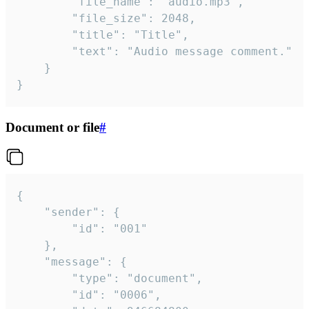
		"file_name": "audio.mp3",

		"file_size": 2048,

		"title": "Title",

		"text": "Audio message comment."

	}

}
Document or file
#
{

	"sender": {

		"id": "001"

	},

	"message": {

		"type": "document",

		"id": "0006",
