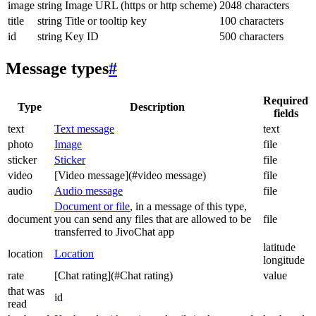
image
string
Image URL (https or http scheme)
2048 characters
title
string
Title or tooltip key
100 characters
id
string
Key ID
500 characters
Message types
#
Required
Type
Description
fields
text
Text message
text
photo
Image
file
sticker
Sticker
file
video
[Video message](#video message)
file
audio
Audio message
file
Document or file
, in a message of this type,
document
you can send any files that are allowed to be
file
transferred to JivoChat app
latitude
location
Location
longitude
rate
[Chat rating](#Chat rating)
value
that was
id
read