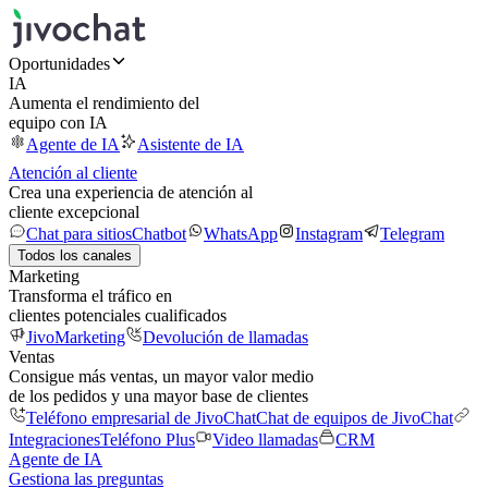
Oportunidades
IA
Aumenta el rendimiento del
equipo con IA
Agente de IA
Asistente de IA
Atención al cliente
Crea una experiencia de atención al
cliente excepcional
Chat para sitios
Chatbot
WhatsApp
Instagram
Telegram
Todos los canales
Marketing
Transforma el tráfico en
clientes potenciales cualificados
JivoMarketing
Devolución de llamadas
Ventas
Consigue más ventas, un mayor valor medio
de los pedidos y una mayor base de clientes
Teléfono empresarial de JivoChat
Chat de equipos de JivoChat
Integraciones
Teléfono Plus
Video llamadas
CRM
Agente de IA
Gestiona las preguntas