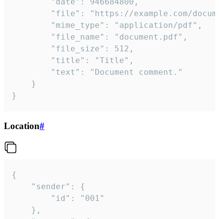
		"date": 946684800,

		"file": "https://example.com/document.pdf",

		"mime_type": "application/pdf",

		"file_name": "document.pdf",

		"file_size": 512,

		"title": "Title",

		"text": "Document comment."

	}

}
Location
#
{

	"sender": {

		"id": "001"

	},
