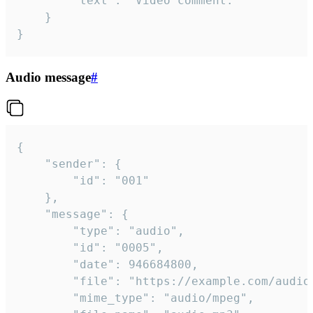
		"text": "Video comment."

	}

}
Audio message
#
{

	"sender": {

		"id": "001"

	},

	"message": {

		"type": "audio",

		"id": "0005",

		"date": 946684800,

		"file": "https://example.com/audio.mp3",

		"mime_type": "audio/mpeg",
