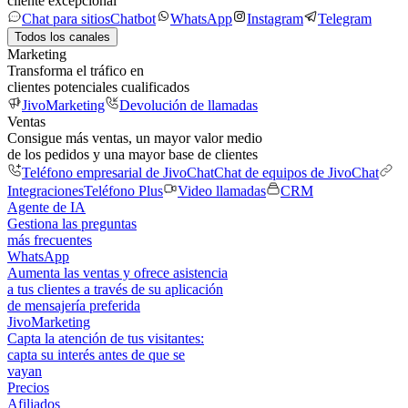
cliente excepcional
Chat para sitios
Chatbot
WhatsApp
Instagram
Telegram
Todos los canales
Marketing
Transforma el tráfico en
clientes potenciales cualificados
JivoMarketing
Devolución de llamadas
Ventas
Consigue más ventas, un mayor valor medio
de los pedidos y una mayor base de clientes
Teléfono empresarial de JivoChat
Chat de equipos de JivoChat
Integraciones
Teléfono Plus
Video llamadas
CRM
Agente de IA
Gestiona las preguntas
más frecuentes
WhatsApp
Aumenta las ventas y ofrece asistencia
a tus clientes a través de su aplicación
de mensajería preferida
JivoMarketing
Capta la atención de tus visitantes:
capta su interés antes de que se
vayan
Precios
Afiliados