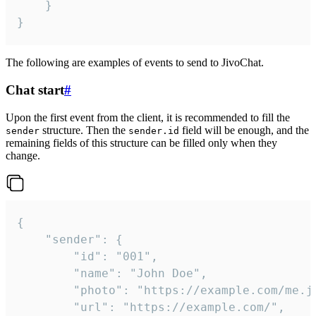
	}

}
The following are examples of events to send to JivoChat.
Chat start
#
Upon the first event from the client, it is recommended to fill the
structure. Then the
field will be enough, and the
sender
sender.id
remaining fields of this structure can be filled only when they
change.
{

	"sender": {

		"id": "001",

		"name": "John Doe",

		"photo": "https://example.com/me.jpg",

		"url": "https://example.com/",
