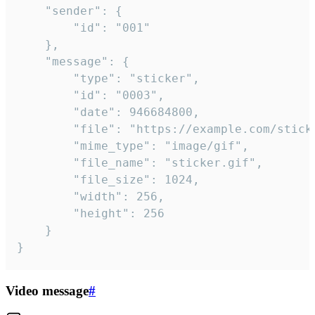
	"sender": {

		"id": "001"

	},

	"message": {

		"type": "sticker",

		"id": "0003",

		"date": 946684800,

		"file": "https://example.com/sticker.gif",

		"mime_type": "image/gif",

		"file_name": "sticker.gif",

		"file_size": 1024,

		"width": 256,

		"height": 256

	}

}
Video message
#