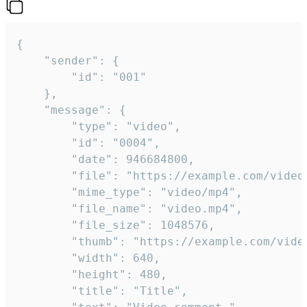
{

	"sender": {

		"id": "001"

	},

	"message": {

		"type": "video",

		"id": "0004",

		"date": 946684800,

		"file": "https://example.com/video.mp4",

		"mime_type": "video/mp4",

		"file_name": "video.mp4",

		"file_size": 1048576,

		"thumb": "https://example.com/video_thumb.png",

		"width": 640,

		"height": 480,

		"title": "Title",
