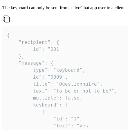
The keyboard can only be sent from a JivoChat app user to a client:
{

	"recipient": {

		"id": "001"

	},

	"message": {

		"type": "keyboard",

		"id": "0009",

		"title": "Questionnaire",

		"text": "To be or not to be?",

		"multiple": false,

		"keyboard": [

			{

				"id": "1",

				"text": "yes"
