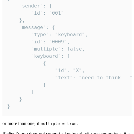
	"sender": {

		"id": "001"

	},

	"message": {

		"type": "keyboard",

		"id": "0009",

		"multiple": false,

		"keyboard": [

			{

				"id": "X",

				"text": "need to think..."

			}

		]

	}

}
or more than one, if
.
multiple = true
If client’s app does not support a keyboard with answer options, it is