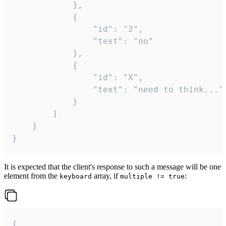
			},

			{

				"id": "2",

				"text": "no"

			},

			{

				"id": "X",

				"text": "need to think..."

			}

		]

	}

}
It is expected that the client's response to such a message will be one
element from the
array, if
:
keyboard
multiple != true
{
