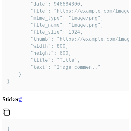
		"date": 946684800,

		"file": "https://example.com/image.png",

		"mime_type": "image/png",

		"file_name": "image.png",

		"file_size": 1024,

		"thumb": "https://example.com/image_thumb.png",

		"width": 800,

		"height": 600,

		"title": "Title",

		"text": "Image comment."

	}

}
Sticker
#
{
