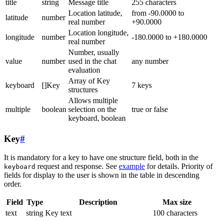
title
string
Message title
255 characters
Location latitude,
from -90.0000 to
latitude
number
real number
+90.0000
Location longitude,
longitude
number
-180.0000 to +180.0000
real number
Number, usually
value
number
used in the chat
any number
evaluation
Array of Key
keyboard
[]Key
7 keys
structures
Allows multiple
multiple
boolean
selection on the
true or false
keyboard, boolean
Key
#
It is mandatory for a key to have one structure field, both in the
request and response. See
example
for details. Priority of
keyboard
fields for display to the user is shown in the table in descending
order.
Field
Type
Description
Max size
text
string
Key text
100 characters