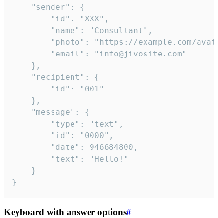
	"sender": {

		"id": "XXX",

		"name": "Consultant",

		"photo": "https://example.com/avatar.png",

		"email": "info@jivosite.com"

	},

	"recipient": {

		"id": "001"

	},

	"message": {

		"type": "text",

		"id": "0000",

		"date": 946684800,

		"text": "Hello!"

	}

}
Keyboard with answer options
#