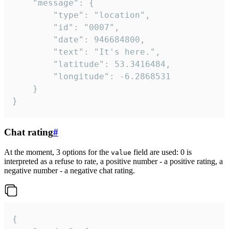
	"message": {

		"type": "location",

		"id": "0007",

		"date": 946684800,

		"text": "It's here.",

		"latitude": 53.3416484,

		"longitude": -6.2868531

	}

}
Chat rating
#
At the moment, 3 options for the
field are used: 0 is
value
interpreted as a refuse to rate, a positive number - a positive rating, a
negative number - a negative chat rating.
{
