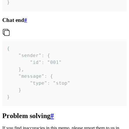
}
Chat end
#
{

	"sender": {

		"id": "001"

	},

	"message": {

		"type": "stop"

	}

}
Problem solving
#
If you find inaccuracies in this memo, please report them to us in