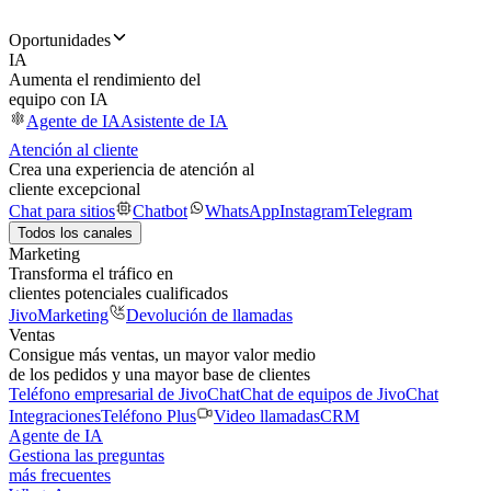
Oportunidades
IA
Aumenta el rendimiento del
equipo con IA
Agente de IA
Asistente de IA
Atención al cliente
Crea una experiencia de atención al
cliente excepcional
Chat para sitios
Chatbot
WhatsApp
Instagram
Telegram
Todos los canales
Marketing
Transforma el tráfico en
clientes potenciales cualificados
JivoMarketing
Devolución de llamadas
Ventas
Consigue más ventas, un mayor valor medio
de los pedidos y una mayor base de clientes
Teléfono empresarial de JivoChat
Chat de equipos de JivoChat
Integraciones
Teléfono Plus
Video llamadas
CRM
Agente de IA
Gestiona las preguntas
más frecuentes