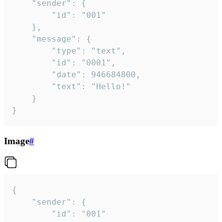
	"sender": {

		"id": "001"

	},

	"message": {

		"type": "text",

		"id": "0001",

		"date": 946684800,

		"text": "Hello!"

	}

}
Image
#
{

	"sender": {

		"id": "001"
