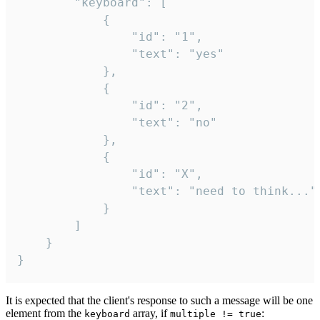
		"keyboard": [

			{

				"id": "1",

				"text": "yes"

			},

			{

				"id": "2",

				"text": "no"

			},

			{

				"id": "X",

				"text": "need to think..."

			}

		]

	}

}
It is expected that the client's response to such a message will be one
element from the
array, if
:
keyboard
multiple != true