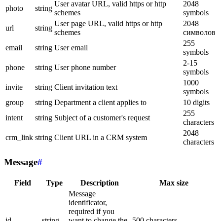
User avatar URL, valid https or http
2048
photo
string
schemes
symbols
User page URL, valid https or http
2048
url
string
schemes
символов
255
email
string
User email
symbols
2-15
phone
string
User phone number
symbols
1000
invite
string
Client invitation text
symbols
group
string
Department a client applies to
10 digits
255
intent
string
Subject of a customer's request
characters
2048
crm_link
string
Client URL in a CRM system
characters
Message
#
Field
Type
Description
Max size
Message
identificator,
required if you
id
string
want to change the
500 characters