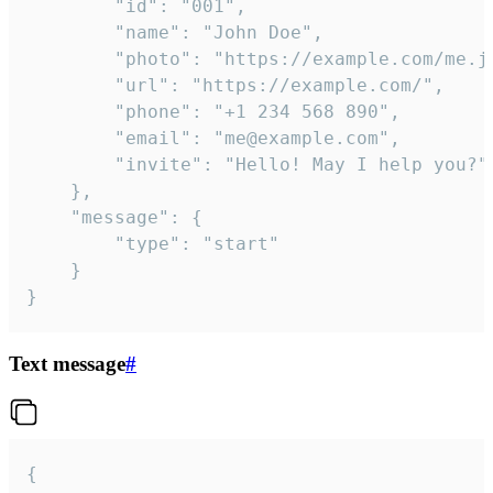
		"id": "001",

		"name": "John Doe",

		"photo": "https://example.com/me.jpg",

		"url": "https://example.com/",

		"phone": "+1 234 568 890",

		"email": "me@example.com",

		"invite": "Hello! May I help you?"

	},

	"message": {

		"type": "start"

	}

}
Text message
#
{
