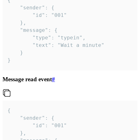
{

	"sender": {

		"id": "001"

	},

	"message": {

		"type": "typein",

		"text": "Wait a minute"

	}

}
Message read event
#
{

	"sender": {

		"id": "001"

	},
