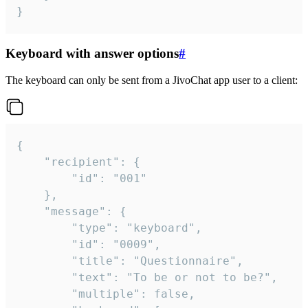
}
Keyboard with answer options
#
The keyboard can only be sent from a JivoChat app user to a client:
{

	"recipient": {

		"id": "001"

	},

	"message": {

		"type": "keyboard",

		"id": "0009",

		"title": "Questionnaire",

		"text": "To be or not to be?",

		"multiple": false,
