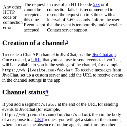
The request
In case of an HTTP code
5xx
or if
Any other
cannot be
connection fails it is recommended to
HTTP
accepted at
resend the request up to 3 times with an
code or
this time.
interval of 3-60 seconds. Inform the user
connection
Event is not
that the event is temporarily undeliverable.
error
accepted
Contact server support
Creation of a channel
#
To create a Chat API channel in JivoChat, use the
JivoChat app
.
Once created, a
URL
, that you can use to send events to JivoChat,
will be available to you in the settings of the channel, for example:
. To receive messages from
https://wh.jivosite.com/foo/bar
JivoChat, set up a custom server and add the URL to receive events
in the channel settings in the app.
Channel status
#
If you add a segment
at the end of the URL for sending
/status
events to JivoChat (for example,
), then in the body
https://wh.jivosite.com/foo/bar/status
of a response to a
GET
-request you will get a status of the channel,
where
means the absence of online agents, and
or any other
0
1