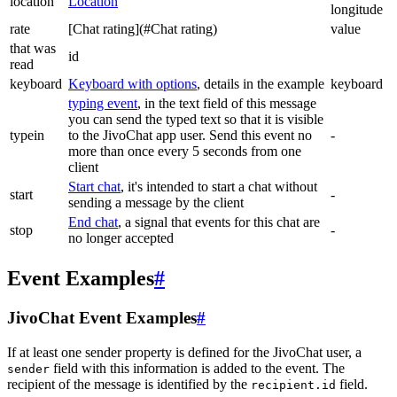
location
Location
longitude
rate
[Chat rating](#Chat rating)
value
that was
id
read
keyboard
Keyboard with options
, details in the example
keyboard
typing event
, in the text field of this message
you can send the typed text so that it is visible
typein
to the JivoChat app user. Send this event no
-
more than once every 5 seconds from one
client
Start chat
, it's intended to start a chat without
start
-
sending a message by the client
End chat
, a signal that events for this chat are
stop
-
no longer accepted
Event Examples
#
JivoChat Event Examples
#
If at least one sender property is defined for the JivoChat user, a
field with this information is added to the event. The
sender
recipient of the message is identified by the
field.
recipient.id