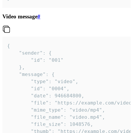
Video message
#
{

	"sender": {

		"id": "001"

	},

	"message": {

		"type": "video",

		"id": "0004",

		"date": 946684800,

		"file": "https://example.com/video.mp4",

		"mime_type": "video/mp4",

		"file_name": "video.mp4",

		"file_size": 1048576,

		"thumb": "https://example.com/video_thumb.png",
