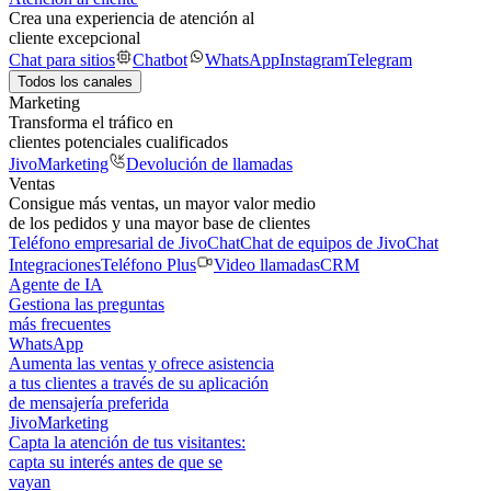
Crea una experiencia de atención al
cliente excepcional
Chat para sitios
Chatbot
WhatsApp
Instagram
Telegram
Todos los canales
Marketing
Transforma el tráfico en
clientes potenciales cualificados
JivoMarketing
Devolución de llamadas
Ventas
Consigue más ventas, un mayor valor medio
de los pedidos y una mayor base de clientes
Teléfono empresarial de JivoChat
Chat de equipos de JivoChat
Integraciones
Teléfono Plus
Video llamadas
CRM
Agente de IA
Gestiona las preguntas
más frecuentes
WhatsApp
Aumenta las ventas y ofrece asistencia
a tus clientes a través de su aplicación
de mensajería preferida
JivoMarketing
Capta la atención de tus visitantes:
capta su interés antes de que se
vayan