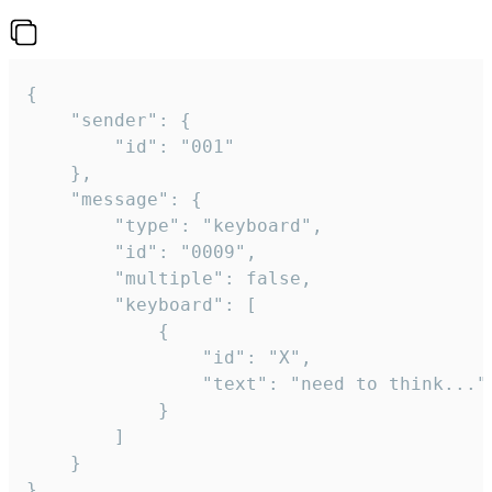
{

	"sender": {

		"id": "001"

	},

	"message": {

		"type": "keyboard",

		"id": "0009",

		"multiple": false,

		"keyboard": [

			{

				"id": "X",

				"text": "need to think..."

			}

		]

	}

}