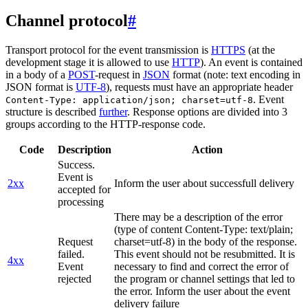
Channel protocol
#
Transport protocol for the event transmission is
HTTPS
(at the
development stage it is allowed to use
HTTP
). An event is contained
in a body of a
POST
-request in
JSON
format (note: text encoding in
JSON format is
UTF-8
), requests must have an appropriate header
. Event
Content-Type: application/json; charset=utf-8
structure is described
further
. Response options are divided into 3
groups according to the HTTP-response code.
Code
Description
Action
Success.
Event is
2xx
Inform the user about successfull delivery
accepted for
processing
There may be a description of the error
(type of content Content-Type: text/plain;
Request
charset=utf-8) in the body of the response.
failed.
This event should not be resubmitted. It is
4xx
Event
necessary to find and correct the error of
rejected
the program or channel settings that led to
the error. Inform the user about the event
delivery failure