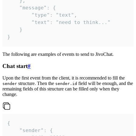
	},

	"message": {

		"type": "text",

		"text": "need to think..."

	}

}
The following are examples of events to send to JivoChat.
Chat start
#
Upon the first event from the client, it is recommended to fill the
structure. Then the
field will be enough, and the
sender
sender.id
remaining fields of this structure can be filled only when they
change.
{

	"sender": {
