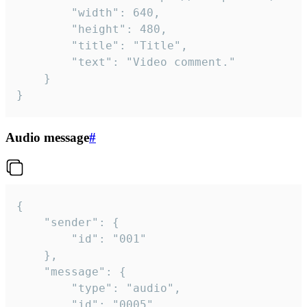
		"width": 640,

		"height": 480,

		"title": "Title",

		"text": "Video comment."

	}

}
Audio message
#
{

	"sender": {

		"id": "001"

	},

	"message": {

		"type": "audio",

		"id": "0005",
