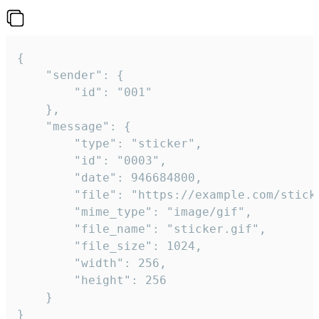
{

	"sender": {

		"id": "001"

	},

	"message": {

		"type": "sticker",

		"id": "0003",

		"date": 946684800,

		"file": "https://example.com/sticker.gif",

		"mime_type": "image/gif",

		"file_name": "sticker.gif",

		"file_size": 1024,

		"width": 256,

		"height": 256

	}

}