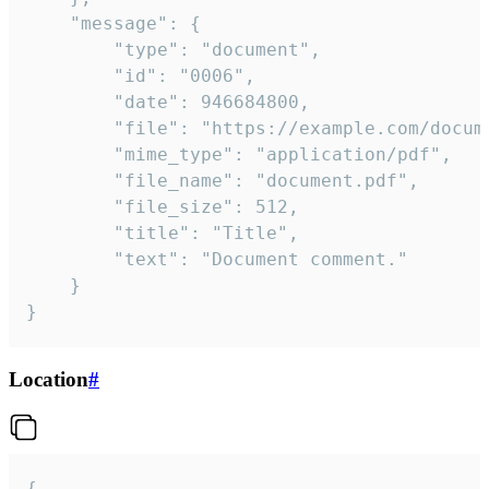
	"message": {

		"type": "document",

		"id": "0006",

		"date": 946684800,

		"file": "https://example.com/document.pdf",

		"mime_type": "application/pdf",

		"file_name": "document.pdf",

		"file_size": 512,

		"title": "Title",

		"text": "Document comment."

	}

}
Location
#
{
