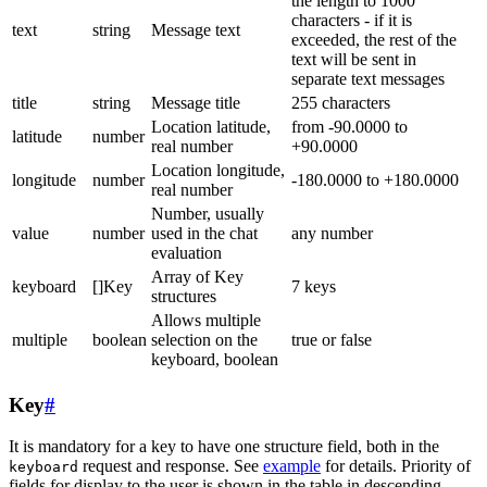
the length to 1000
characters - if it is
text
string
Message text
exceeded, the rest of the
text will be sent in
separate text messages
title
string
Message title
255 characters
Location latitude,
from -90.0000 to
latitude
number
real number
+90.0000
Location longitude,
longitude
number
-180.0000 to +180.0000
real number
Number, usually
value
number
used in the chat
any number
evaluation
Array of Key
keyboard
[]Key
7 keys
structures
Allows multiple
multiple
boolean
selection on the
true or false
keyboard, boolean
Key
#
It is mandatory for a key to have one structure field, both in the
request and response. See
example
for details. Priority of
keyboard
fields for display to the user is shown in the table in descending