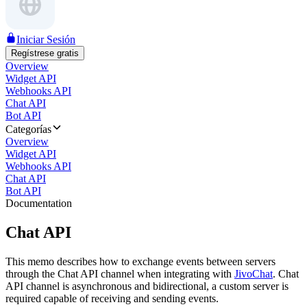
Iniciar Sesión
Regístrese gratis
Overview
Widget API
Webhooks API
Chat API
Bot API
Categorías
Overview
Widget API
Webhooks API
Chat API
Bot API
Documentation
Chat API
This memo describes how to exchange events between servers
through the Chat API channel when integrating with
JivoChat
. Chat
API channel is asynchronous and bidirectional, a custom server is
required capable of receiving and sending events.