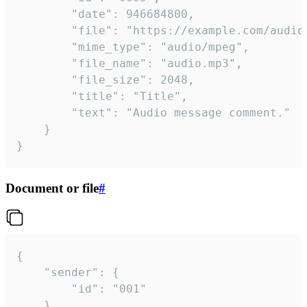
		"date": 946684800,

		"file": "https://example.com/audio.mp3",

		"mime_type": "audio/mpeg",

		"file_name": "audio.mp3",

		"file_size": 2048,

		"title": "Title",

		"text": "Audio message comment."

	}

}
Document or file
#
{

	"sender": {

		"id": "001"

	},
