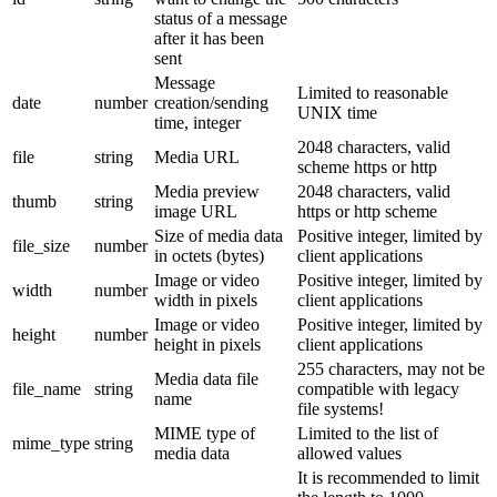
status of a message
after it has been
sent
Message
Limited to reasonable
date
number
creation/sending
UNIX time
time, integer
2048 characters, valid
file
string
Media URL
scheme https or http
Media preview
2048 characters, valid
thumb
string
image URL
https or http scheme
Size of media data
Positive integer, limited by
file_size
number
in octets (bytes)
client applications
Image or video
Positive integer, limited by
width
number
width in pixels
client applications
Image or video
Positive integer, limited by
height
number
height in pixels
client applications
255 characters, may not be
Media data file
file_name
string
compatible with legacy
name
file systems!
MIME type of
Limited to the list of
mime_type
string
media data
allowed values
It is recommended to limit