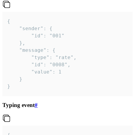
{

	"sender": {

		"id": "001"

	},

	"message": {

		"type": "rate",

		"id": "0008",

		"value": 1

	}

}
Typing event
#