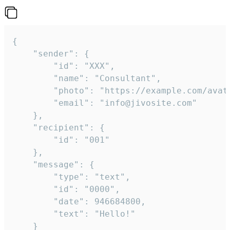
{

	"sender": {

		"id": "XXX",

		"name": "Consultant",

		"photo": "https://example.com/avatar.png",

		"email": "info@jivosite.com"

	},

	"recipient": {

		"id": "001"

	},

	"message": {

		"type": "text",

		"id": "0000",

		"date": 946684800,

		"text": "Hello!"

	}
