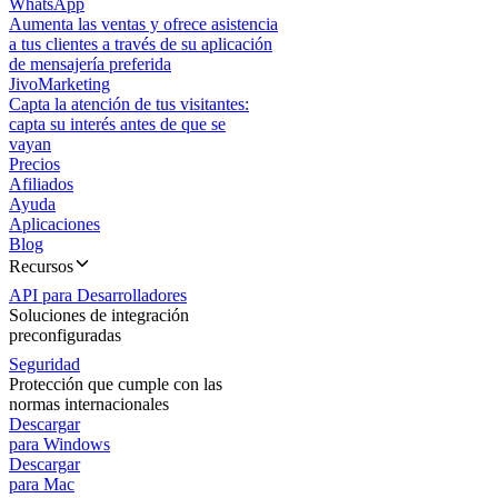
WhatsApp
Aumenta las ventas y ofrece asistencia
a tus clientes a través de su aplicación
de mensajería preferida
JivoMarketing
Capta la atención de tus visitantes:
capta su interés antes de que se
vayan
Precios
Afiliados
Ayuda
Aplicaciones
Blog
Recursos
API para Desarrolladores
Soluciones de integración
preconfiguradas
Seguridad
Protección que cumple con las
normas internacionales
Descargar
para Windows
Descargar
para Mac