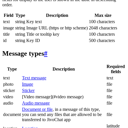
order.
Field
Type
Description
Max size
text
string
Key text
100 characters
image
string
Image URL (https or http scheme)
2048 characters
title
string
Title or tooltip key
100 characters
id
string
Key ID
500 characters
Message types
#
Required
Type
Description
fields
text
Text message
text
photo
Image
file
sticker
Sticker
file
video
[Video message](#video message)
file
audio
Audio message
file
Document or file
, in a message of this type,
document
you can send any files that are allowed to be
file
transferred to JivoChat app
latitude