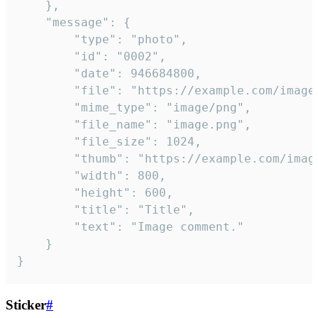
	},

	"message": {

		"type": "photo",

		"id": "0002",

		"date": 946684800,

		"file": "https://example.com/image.png",

		"mime_type": "image/png",

		"file_name": "image.png",

		"file_size": 1024,

		"thumb": "https://example.com/image_thumb.png",

		"width": 800,

		"height": 600,

		"title": "Title",

		"text": "Image comment."

	}

}
Sticker
#