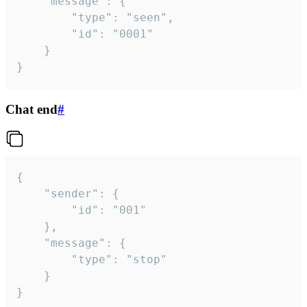
	"message": {

		"type": "seen",

		"id": "0001"

	}

}
Chat end
#
{

	"sender": {

		"id": "001"

	},

	"message": {

		"type": "stop"

	}

}