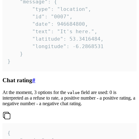
	"message": {

		"type": "location",

		"id": "0007",

		"date": 946684800,

		"text": "It's here.",

		"latitude": 53.3416484,

		"longitude": -6.2868531

	}

}
Chat rating
#
At the moment, 3 options for the
field are used: 0 is
value
interpreted as a refuse to rate, a positive number - a positive rating, a
negative number - a negative chat rating.
{
