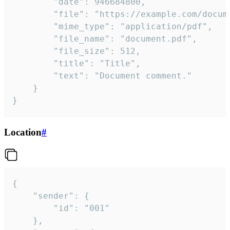
		"date": 946684800,

		"file": "https://example.com/document.pdf",

		"mime_type": "application/pdf",

		"file_name": "document.pdf",

		"file_size": 512,

		"title": "Title",

		"text": "Document comment."

	}

}
Location
#
{

	"sender": {

		"id": "001"

	},
