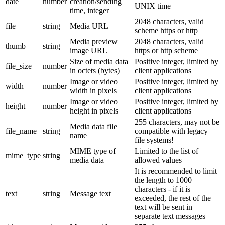
date
number
creation/sending
UNIX time
time, integer
2048 characters, valid
file
string
Media URL
scheme https or http
Media preview
2048 characters, valid
thumb
string
image URL
https or http scheme
Size of media data
Positive integer, limited by
file_size
number
in octets (bytes)
client applications
Image or video
Positive integer, limited by
width
number
width in pixels
client applications
Image or video
Positive integer, limited by
height
number
height in pixels
client applications
255 characters, may not be
Media data file
file_name
string
compatible with legacy
name
file systems!
MIME type of
Limited to the list of
mime_type
string
media data
allowed values
It is recommended to limit
the length to 1000
characters - if it is
text
string
Message text
exceeded, the rest of the
text will be sent in
separate text messages