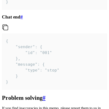
}
Chat end
#
{

	"sender": {

		"id": "001"

	},

	"message": {

		"type": "stop"

	}

}
Problem solving
#
If you find inaccuracies in this memo, please report them to us in