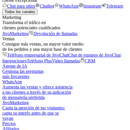
cliente excepcional
Chat para sitios
Chatbot
WhatsApp
Instagram
Telegram
Todos los canales
Marketing
Transforma el tráfico en
clientes potenciales cualificados
JivoMarketing
Devolución de llamadas
Ventas
Consigue más ventas, un mayor valor medio
de los pedidos y una mayor base de clientes
Teléfono empresarial de JivoChat
Chat de equipos de JivoChat
Integraciones
Teléfono Plus
Video llamadas
CRM
Agente de IA
Gestiona las preguntas
más frecuentes
WhatsApp
Aumenta las ventas y ofrece asistencia
a tus clientes a través de su aplicación
de mensajería preferida
JivoMarketing
Capta la atención de tus visitantes:
capta su interés antes de que se
vayan
Precios
Afiliados