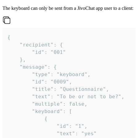
The keyboard can only be sent from a JivoChat app user to a client:
{

	"recipient": {

		"id": "001"

	},

	"message": {

		"type": "keyboard",

		"id": "0009",

		"title": "Questionnaire",

		"text": "To be or not to be?",

		"multiple": false,

		"keyboard": [

			{

				"id": "1",

				"text": "yes"
