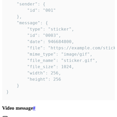
	"sender": {

		"id": "001"

	},

	"message": {

		"type": "sticker",

		"id": "0003",

		"date": 946684800,

		"file": "https://example.com/sticker.gif",

		"mime_type": "image/gif",

		"file_name": "sticker.gif",

		"file_size": 1024,

		"width": 256,

		"height": 256

	}

}
Video message
#