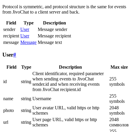
Protocol is symmetric, and protocol structure is the same for events
from JivoChat to a client server and back.
Field
Type
Description
sender
User
Message sender
recipient
User
Message recipient
message
Message
Message text
User
#
Field
Type
Description
Max size
Client identificator, required parameter
when sending events to JivoChat
255
id
string
sender.id and when receiving events
symbols
from JivoChat recipient.id
255
name
string
Username
symbols
User avatar URL, valid https or http
2048
photo
string
schemes
symbols
User page URL, valid https or http
2048
url
string
schemes
символов
255