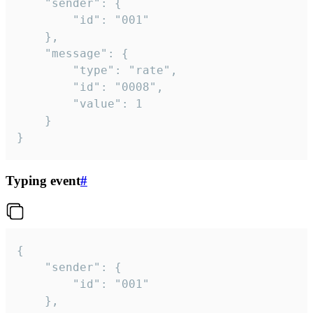
	"sender": {

		"id": "001"

	},

	"message": {

		"type": "rate",

		"id": "0008",

		"value": 1

	}

}
Typing event
#
{

	"sender": {

		"id": "001"

	},
