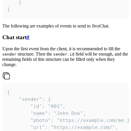
	}

}
The following are examples of events to send to JivoChat.
Chat start
#
Upon the first event from the client, it is recommended to fill the
structure. Then the
field will be enough, and the
sender
sender.id
remaining fields of this structure can be filled only when they
change.
{

	"sender": {

		"id": "001",

		"name": "John Doe",

		"photo": "https://example.com/me.jpg",

		"url": "https://example.com/",
