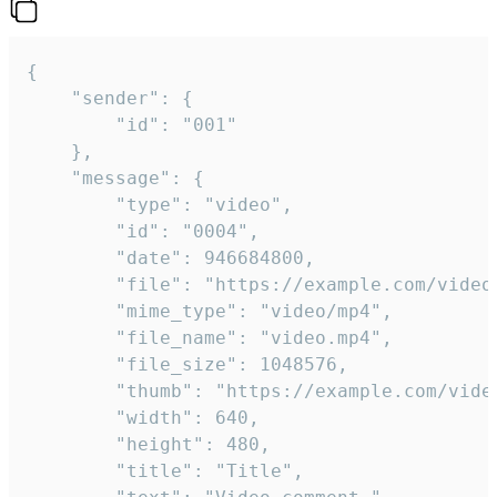
{

	"sender": {

		"id": "001"

	},

	"message": {

		"type": "video",

		"id": "0004",

		"date": 946684800,

		"file": "https://example.com/video.mp4",

		"mime_type": "video/mp4",

		"file_name": "video.mp4",

		"file_size": 1048576,

		"thumb": "https://example.com/video_thumb.png",

		"width": 640,

		"height": 480,

		"title": "Title",
