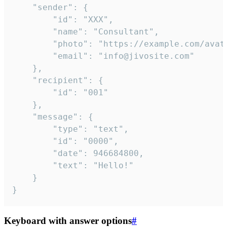
	"sender": {

		"id": "XXX",

		"name": "Consultant",

		"photo": "https://example.com/avatar.png",

		"email": "info@jivosite.com"

	},

	"recipient": {

		"id": "001"

	},

	"message": {

		"type": "text",

		"id": "0000",

		"date": 946684800,

		"text": "Hello!"

	}

}
Keyboard with answer options
#