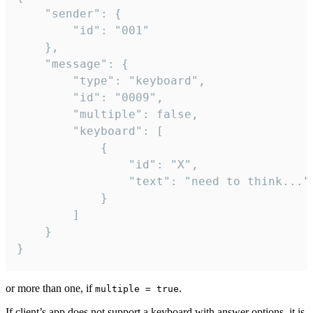
	"sender": {

		"id": "001"

	},

	"message": {

		"type": "keyboard",

		"id": "0009",

		"multiple": false,

		"keyboard": [

			{

				"id": "X",

				"text": "need to think..."

			}

		]

	}

}
or more than one, if
.
multiple = true
If client’s app does not support a keyboard with answer options, it is