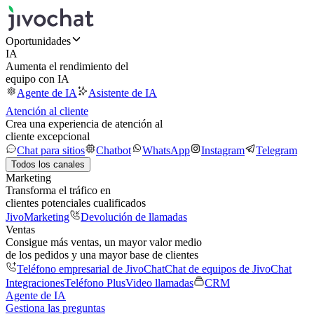
Oportunidades
IA
Aumenta el rendimiento del
equipo con IA
Agente de IA
Asistente de IA
Atención al cliente
Crea una experiencia de atención al
cliente excepcional
Chat para sitios
Chatbot
WhatsApp
Instagram
Telegram
Todos los canales
Marketing
Transforma el tráfico en
clientes potenciales cualificados
JivoMarketing
Devolución de llamadas
Ventas
Consigue más ventas, un mayor valor medio
de los pedidos y una mayor base de clientes
Teléfono empresarial de JivoChat
Chat de equipos de JivoChat
Integraciones
Teléfono Plus
Video llamadas
CRM
Agente de IA
Gestiona las preguntas