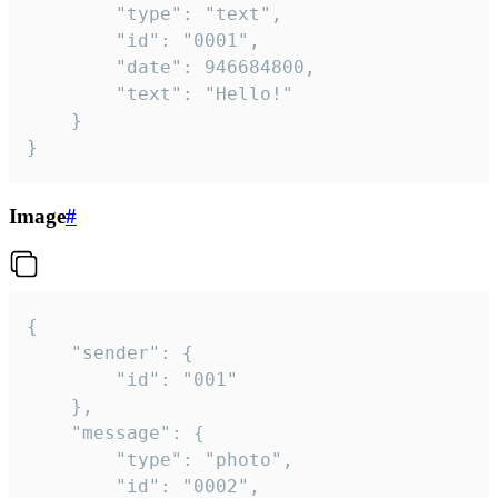
		"type": "text",

		"id": "0001",

		"date": 946684800,

		"text": "Hello!"

	}

}
Image
#
{

	"sender": {

		"id": "001"

	},

	"message": {

		"type": "photo",

		"id": "0002",
