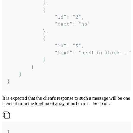
			},

			{

				"id": "2",

				"text": "no"

			},

			{

				"id": "X",

				"text": "need to think..."

			}

		]

	}

}
It is expected that the client's response to such a message will be one
element from the
array, if
:
keyboard
multiple != true
{
