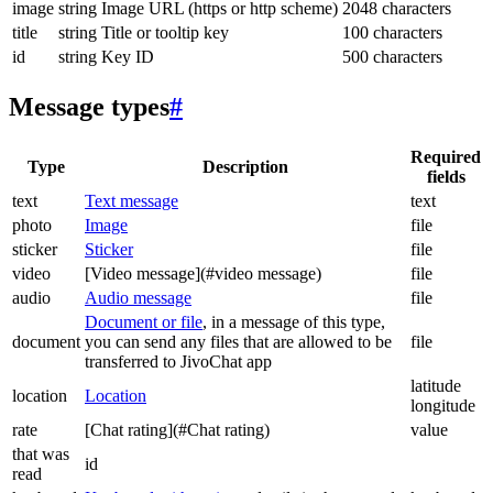
image
string
Image URL (https or http scheme)
2048 characters
title
string
Title or tooltip key
100 characters
id
string
Key ID
500 characters
Message types
#
Required
Type
Description
fields
text
Text message
text
photo
Image
file
sticker
Sticker
file
video
[Video message](#video message)
file
audio
Audio message
file
Document or file
, in a message of this type,
document
you can send any files that are allowed to be
file
transferred to JivoChat app
latitude
location
Location
longitude
rate
[Chat rating](#Chat rating)
value
that was
id
read