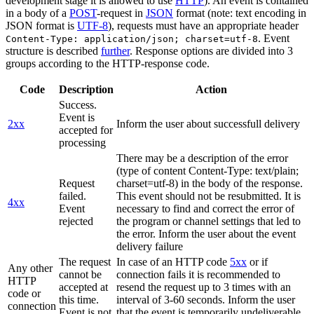
development stage it is allowed to use
HTTP
). An event is contained
in a body of a
POST
-request in
JSON
format (note: text encoding in
JSON format is
UTF-8
), requests must have an appropriate header
. Event
Content-Type: application/json; charset=utf-8
structure is described
further
. Response options are divided into 3
groups according to the HTTP-response code.
Code
Description
Action
Success.
Event is
2xx
Inform the user about successfull delivery
accepted for
processing
There may be a description of the error
(type of content Content-Type: text/plain;
Request
charset=utf-8) in the body of the response.
failed.
This event should not be resubmitted. It is
4xx
Event
necessary to find and correct the error of
rejected
the program or channel settings that led to
the error. Inform the user about the event
delivery failure
The request
In case of an HTTP code
5xx
or if
Any other
cannot be
connection fails it is recommended to
HTTP
accepted at
resend the request up to 3 times with an
code or
this time.
interval of 3-60 seconds. Inform the user
connection
Event is not
that the event is temporarily undeliverable.