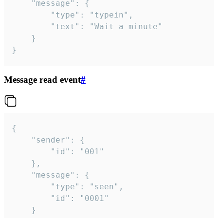
	"message": {

		"type": "typein",

		"text": "Wait a minute"

	}

}
Message read event
#
{

	"sender": {

		"id": "001"

	},

	"message": {

		"type": "seen",

		"id": "0001"

	}
