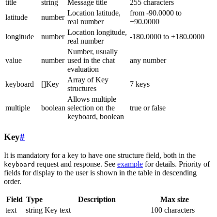
title
string
Message title
255 characters
Location latitude,
from -90.0000 to
latitude
number
real number
+90.0000
Location longitude,
longitude
number
-180.0000 to +180.0000
real number
Number, usually
value
number
used in the chat
any number
evaluation
Array of Key
keyboard
[]Key
7 keys
structures
Allows multiple
multiple
boolean
selection on the
true or false
keyboard, boolean
Key
#
It is mandatory for a key to have one structure field, both in the
request and response. See
example
for details. Priority of
keyboard
fields for display to the user is shown in the table in descending
order.
Field
Type
Description
Max size
text
string
Key text
100 characters