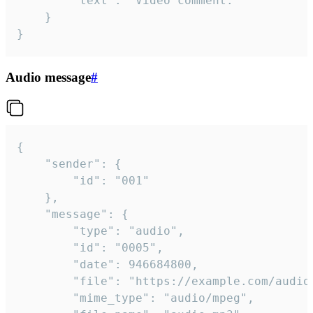
		"text": "Video comment."

	}

}
Audio message
#
{

	"sender": {

		"id": "001"

	},

	"message": {

		"type": "audio",

		"id": "0005",

		"date": 946684800,

		"file": "https://example.com/audio.mp3",

		"mime_type": "audio/mpeg",
