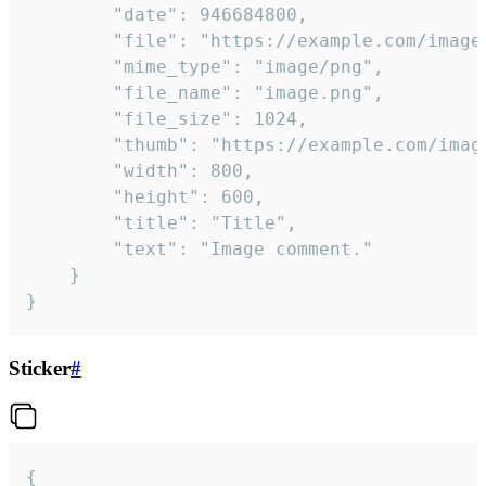
		"date": 946684800,

		"file": "https://example.com/image.png",

		"mime_type": "image/png",

		"file_name": "image.png",

		"file_size": 1024,

		"thumb": "https://example.com/image_thumb.png",

		"width": 800,

		"height": 600,

		"title": "Title",

		"text": "Image comment."

	}

}
Sticker
#
{
