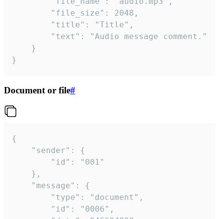
		"file_name": "audio.mp3",

		"file_size": 2048,

		"title": "Title",

		"text": "Audio message comment."

	}

}
Document or file
#
{

	"sender": {

		"id": "001"

	},

	"message": {

		"type": "document",

		"id": "0006",
