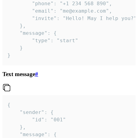
		"phone": "+1 234 568 890",

		"email": "me@example.com",

		"invite": "Hello! May I help you?"

	},

	"message": {

		"type": "start"

	}

}
Text message
#
{

	"sender": {

		"id": "001"

	},

	"message": {
