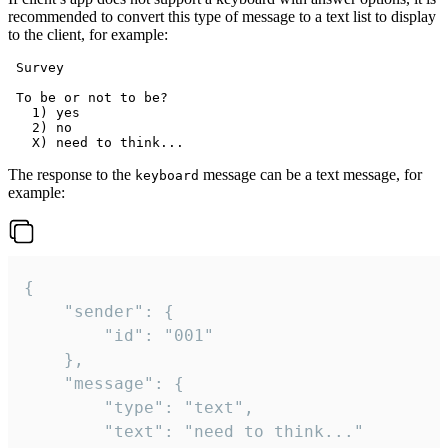
recommended to convert this type of message to a text list to display
to the client, for example:
 Survey

 To be or not to be?

   1) yes

   2) no

The response to the
message can be a text message, for
keyboard
example:
{

	"sender": {

		"id": "001"

	},

	"message": {

		"type": "text",

		"text": "need to think..."
