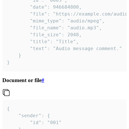
		"id": "0005",

		"date": 946684800,

		"file": "https://example.com/audio.mp3",

		"mime_type": "audio/mpeg",

		"file_name": "audio.mp3",

		"file_size": 2048,

		"title": "Title",

		"text": "Audio message comment."

	}

}
Document or file
#
{

	"sender": {

		"id": "001"
