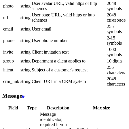
User avatar URL, valid https or http
2048
photo
string
schemes
symbols
User page URL, valid https or http
2048
url
string
schemes
символов
255
email
string
User email
symbols
2-15
phone
string
User phone number
symbols
1000
invite
string
Client invitation text
symbols
group
string
Department a client applies to
10 digits
255
intent
string
Subject of a customer's request
characters
2048
crm_link
string
Client URL in a CRM system
characters
Message
#
Field
Type
Description
Max size
Message
identificator,
required if you