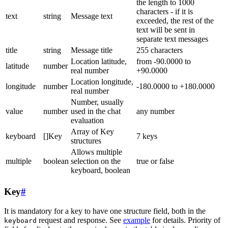
the length to 1000
characters - if it is
text
string
Message text
exceeded, the rest of the
text will be sent in
separate text messages
title
string
Message title
255 characters
Location latitude,
from -90.0000 to
latitude
number
real number
+90.0000
Location longitude,
longitude
number
-180.0000 to +180.0000
real number
Number, usually
value
number
used in the chat
any number
evaluation
Array of Key
keyboard
[]Key
7 keys
structures
Allows multiple
multiple
boolean
selection on the
true or false
keyboard, boolean
Key
#
It is mandatory for a key to have one structure field, both in the
request and response. See
example
for details. Priority of
keyboard