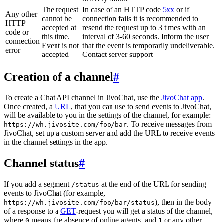
The request
In case of an HTTP code
5xx
or if
Any other
cannot be
connection fails it is recommended to
HTTP
accepted at
resend the request up to 3 times with an
code or
this time.
interval of 3-60 seconds. Inform the user
connection
Event is not
that the event is temporarily undeliverable.
error
accepted
Contact server support
Creation of a channel
#
To create a Chat API channel in JivoChat, use the
JivoChat app
.
Once created, a
URL
, that you can use to send events to JivoChat,
will be available to you in the settings of the channel, for example:
. To receive messages from
https://wh.jivosite.com/foo/bar
JivoChat, set up a custom server and add the URL to receive events
in the channel settings in the app.
Channel status
#
If you add a segment
at the end of the URL for sending
/status
events to JivoChat (for example,
), then in the body
https://wh.jivosite.com/foo/bar/status
of a response to a
GET
-request you will get a status of the channel,
where
means the absence of online agents, and
or any other
0
1