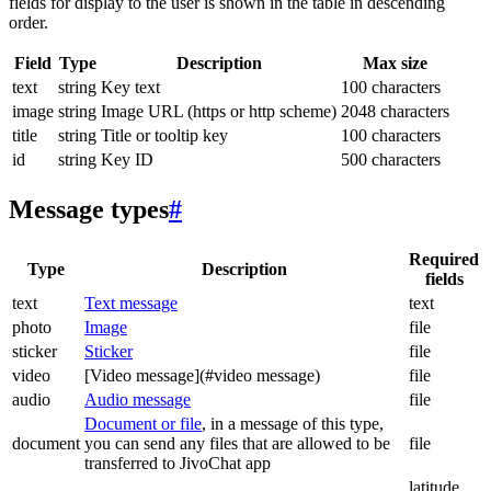
fields for display to the user is shown in the table in descending
order.
Field
Type
Description
Max size
text
string
Key text
100 characters
image
string
Image URL (https or http scheme)
2048 characters
title
string
Title or tooltip key
100 characters
id
string
Key ID
500 characters
Message types
#
Required
Type
Description
fields
text
Text message
text
photo
Image
file
sticker
Sticker
file
video
[Video message](#video message)
file
audio
Audio message
file
Document or file
, in a message of this type,
document
you can send any files that are allowed to be
file
transferred to JivoChat app
latitude