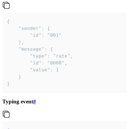
{

	"sender": {

		"id": "001"

	},

	"message": {

		"type": "rate",

		"id": "0008",

		"value": 1

	}

}
Typing event
#