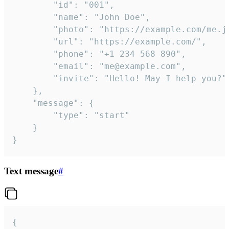
		"id": "001",

		"name": "John Doe",

		"photo": "https://example.com/me.jpg",

		"url": "https://example.com/",

		"phone": "+1 234 568 890",

		"email": "me@example.com",

		"invite": "Hello! May I help you?"

	},

	"message": {

		"type": "start"

	}

}
Text message
#
{
