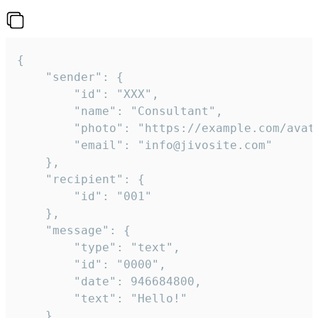
{

	"sender": {

		"id": "XXX",

		"name": "Consultant",

		"photo": "https://example.com/avatar.png",

		"email": "info@jivosite.com"

	},

	"recipient": {

		"id": "001"

	},

	"message": {

		"type": "text",

		"id": "0000",

		"date": 946684800,

		"text": "Hello!"

	}
