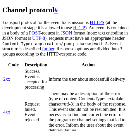
Channel protocol
#
Transport protocol for the event transmission is
HTTPS
(at the
development stage it is allowed to use
HTTP
). An event is contained
in a body of a
POST
-request in
JSON
format (note: text encoding in
JSON format is
UTF-8
), requests must have an appropriate header
. Event
Content-Type: application/json; charset=utf-8
structure is described
further
. Response options are divided into 3
groups according to the HTTP-response code.
Code
Description
Action
Success.
Event is
2xx
Inform the user about successfull delivery
accepted for
processing
There may be a description of the error
(type of content Content-Type: text/plain;
Request
charset=utf-8) in the body of the response.
failed.
This event should not be resubmitted. It is
4xx
Event
necessary to find and correct the error of
rejected
the program or channel settings that led to
the error. Inform the user about the event
delivery failure