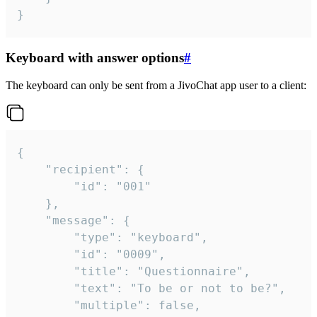
}
Keyboard with answer options
#
The keyboard can only be sent from a JivoChat app user to a client:
{

	"recipient": {

		"id": "001"

	},

	"message": {

		"type": "keyboard",

		"id": "0009",

		"title": "Questionnaire",

		"text": "To be or not to be?",

		"multiple": false,
