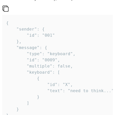
{

	"sender": {

		"id": "001"

	},

	"message": {

		"type": "keyboard",

		"id": "0009",

		"multiple": false,

		"keyboard": [

			{

				"id": "X",

				"text": "need to think..."

			}

		]

	}
