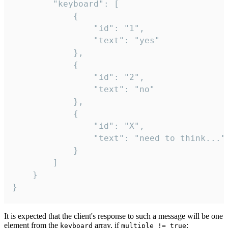
		"keyboard": [

			{

				"id": "1",

				"text": "yes"

			},

			{

				"id": "2",

				"text": "no"

			},

			{

				"id": "X",

				"text": "need to think..."

			}

		]

	}

}
It is expected that the client's response to such a message will be one
element from the
array, if
:
keyboard
multiple != true