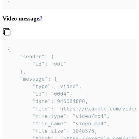
Video message
#
{

	"sender": {

		"id": "001"

	},

	"message": {

		"type": "video",

		"id": "0004",

		"date": 946684800,

		"file": "https://example.com/video.mp4",

		"mime_type": "video/mp4",

		"file_name": "video.mp4",

		"file_size": 1048576,

		"thumb": "https://example.com/video_thumb.png",
