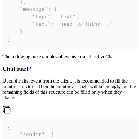
	},

	"message": {

		"type": "text",

		"text": "need to think..."

	}

}
The following are examples of events to send to JivoChat.
Chat start
#
Upon the first event from the client, it is recommended to fill the
structure. Then the
field will be enough, and the
sender
sender.id
remaining fields of this structure can be filled only when they
change.
{

	"sender": {
