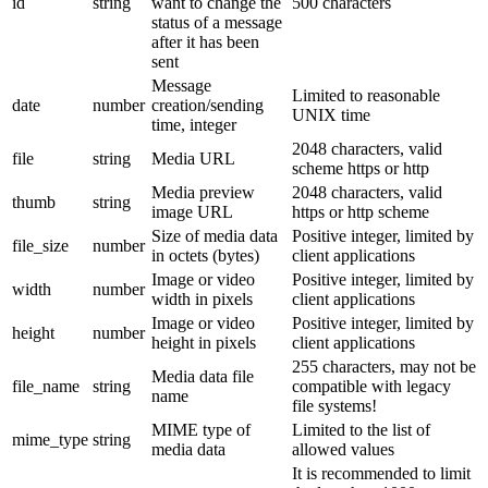
id
string
want to change the
500 characters
status of a message
after it has been
sent
Message
Limited to reasonable
date
number
creation/sending
UNIX time
time, integer
2048 characters, valid
file
string
Media URL
scheme https or http
Media preview
2048 characters, valid
thumb
string
image URL
https or http scheme
Size of media data
Positive integer, limited by
file_size
number
in octets (bytes)
client applications
Image or video
Positive integer, limited by
width
number
width in pixels
client applications
Image or video
Positive integer, limited by
height
number
height in pixels
client applications
255 characters, may not be
Media data file
file_name
string
compatible with legacy
name
file systems!
MIME type of
Limited to the list of
mime_type
string
media data
allowed values
It is recommended to limit