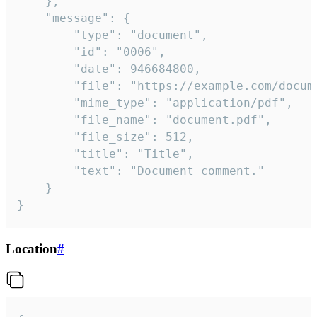
	},

	"message": {

		"type": "document",

		"id": "0006",

		"date": 946684800,

		"file": "https://example.com/document.pdf",

		"mime_type": "application/pdf",

		"file_name": "document.pdf",

		"file_size": 512,

		"title": "Title",

		"text": "Document comment."

	}

}
Location
#