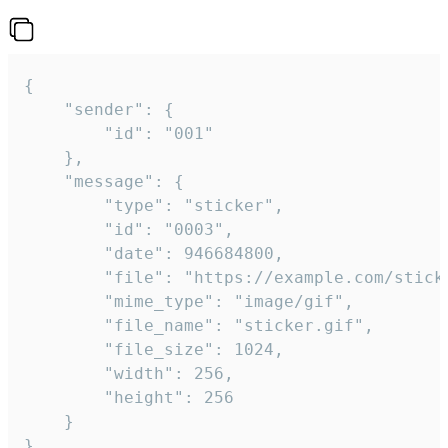
{

	"sender": {

		"id": "001"

	},

	"message": {

		"type": "sticker",

		"id": "0003",

		"date": 946684800,

		"file": "https://example.com/sticker.gif",

		"mime_type": "image/gif",

		"file_name": "sticker.gif",

		"file_size": 1024,

		"width": 256,

		"height": 256

	}

}