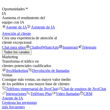
Oportunidades
IA
Aumenta el rendimiento del
equipo con IA
Agente de IA
Asistente de IA
Atención al cliente
Crea una experiencia de atención al
cliente excepcional
Chat para sitios
Chatbot
WhatsApp
Instagram
Telegram
Todos los canales
Marketing
Transforma el tráfico en
clientes potenciales cualificados
JivoMarketing
Devolución de llamadas
Ventas
Consigue más ventas, un mayor valor medio
de los pedidos y una mayor base de clientes
Teléfono empresarial de JivoChat
Chat de equipos de JivoChat
Integraciones
Teléfono Plus
Video llamadas
CRM
Agente de IA
Gestiona las preguntas
más frecuentes