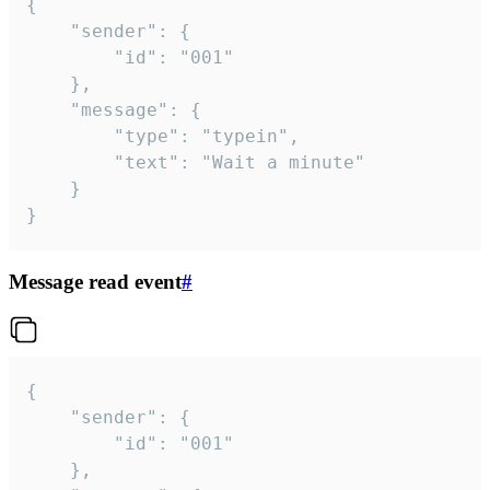
{

	"sender": {

		"id": "001"

	},

	"message": {

		"type": "typein",

		"text": "Wait a minute"

	}

}
Message read event
#
{

	"sender": {

		"id": "001"

	},
