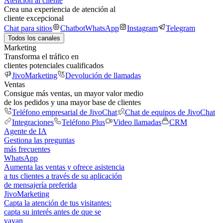
Atención al cliente
Crea una experiencia de atención al
cliente excepcional
Chat para sitios
Chatbot
WhatsApp
Instagram
Telegram
Todos los canales
Marketing
Transforma el tráfico en
clientes potenciales cualificados
JivoMarketing
Devolución de llamadas
Ventas
Consigue más ventas, un mayor valor medio
de los pedidos y una mayor base de clientes
Teléfono empresarial de JivoChat
Chat de equipos de JivoChat
Integraciones
Teléfono Plus
Video llamadas
CRM
Agente de IA
Gestiona las preguntas
más frecuentes
WhatsApp
Aumenta las ventas y ofrece asistencia
a tus clientes a través de su aplicación
de mensajería preferida
JivoMarketing
Capta la atención de tus visitantes:
capta su interés antes de que se
vayan