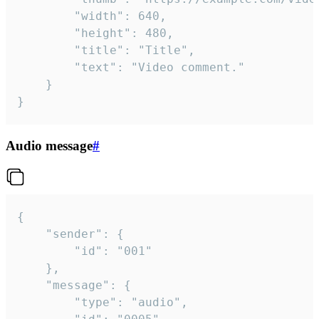
		"width": 640,

		"height": 480,

		"title": "Title",

		"text": "Video comment."

	}

}
Audio message
#
{

	"sender": {

		"id": "001"

	},

	"message": {

		"type": "audio",
