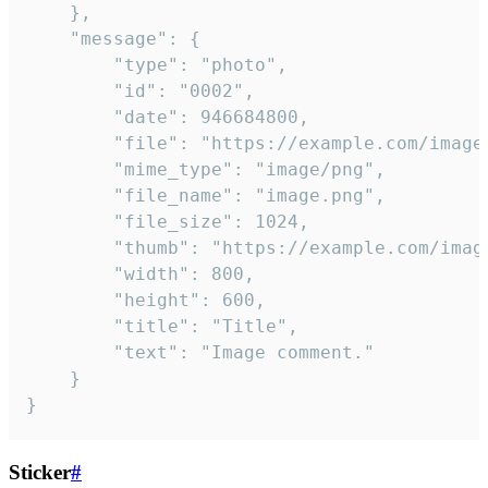
	},

	"message": {

		"type": "photo",

		"id": "0002",

		"date": 946684800,

		"file": "https://example.com/image.png",

		"mime_type": "image/png",

		"file_name": "image.png",

		"file_size": 1024,

		"thumb": "https://example.com/image_thumb.png",

		"width": 800,

		"height": 600,

		"title": "Title",

		"text": "Image comment."

	}

}
Sticker
#