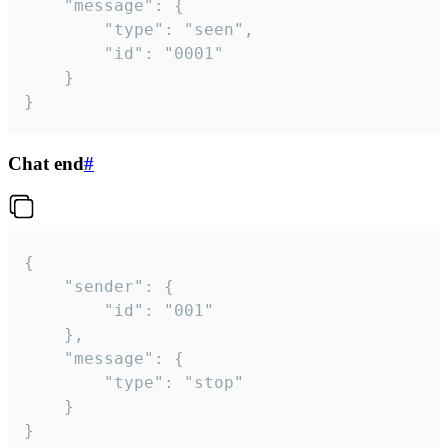
	"message": {

		"type": "seen",

		"id": "0001"

	}

}
Chat end
#
{

	"sender": {

		"id": "001"

	},

	"message": {

		"type": "stop"

	}

}