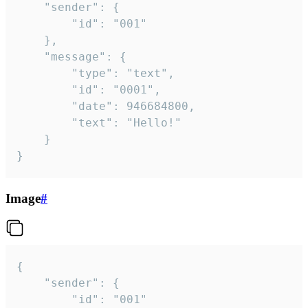
	"sender": {

		"id": "001"

	},

	"message": {

		"type": "text",

		"id": "0001",

		"date": 946684800,

		"text": "Hello!"

	}

}
Image
#
{

	"sender": {

		"id": "001"
