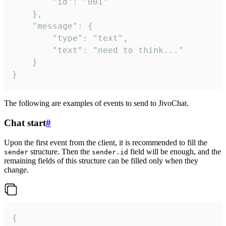
		"id": "001"

	},

	"message": {

		"type": "text",

		"text": "need to think..."

	}

}
The following are examples of events to send to JivoChat.
Chat start
#
Upon the first event from the client, it is recommended to fill the
structure. Then the
field will be enough, and the
sender
sender.id
remaining fields of this structure can be filled only when they
change.
{
