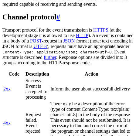
required capable of receiving and sending events.
Channel protocol
#
Transport protocol for the event transmission is
HTTPS
(at the
development stage it is allowed to use
HTTP
). An event is contained
in a body of a
POST
-request in
JSON
format (note: text encoding in
JSON format is
UTF-8
), requests must have an appropriate header
. Event
Content-Type: application/json; charset=utf-8
structure is described
further
. Response options are divided into 3
groups according to the HTTP-response code.
Code
Description
Action
Success.
Event is
2xx
Inform the user about successfull delivery
accepted for
processing
There may be a description of the error
(type of content Content-Type: text/plain;
Request
charset=utf-8) in the body of the response.
failed.
This event should not be resubmitted. It is
4xx
Event
necessary to find and correct the error of
rejected
the program or channel settings that led to