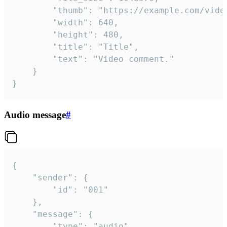
		"thumb": "https://example.com/video_thumb.png",

		"width": 640,

		"height": 480,

		"title": "Title",

		"text": "Video comment."

	}

}
Audio message
#
{

	"sender": {

		"id": "001"

	},

	"message": {

		"type": "audio",
