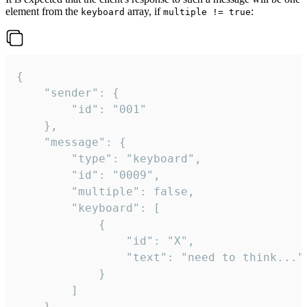
element from the
array, if
:
keyboard
multiple != true
{

	"sender": {

		"id": "001"

	},

	"message": {

		"type": "keyboard",

		"id": "0009",

		"multiple": false,

		"keyboard": [

			{

				"id": "X",

				"text": "need to think..."

			}

		]

	}
