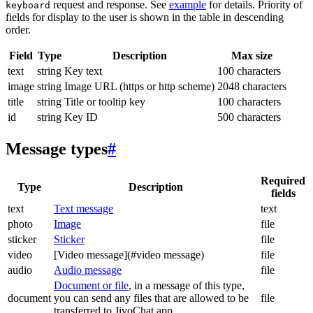
request and response. See
example
for details. Priority of
keyboard
fields for display to the user is shown in the table in descending
order.
Field
Type
Description
Max size
text
string
Key text
100 characters
image
string
Image URL (https or http scheme)
2048 characters
title
string
Title or tooltip key
100 characters
id
string
Key ID
500 characters
Message types
#
Required
Type
Description
fields
text
Text message
text
photo
Image
file
sticker
Sticker
file
video
[Video message](#video message)
file
audio
Audio message
file
Document or file
, in a message of this type,
document
you can send any files that are allowed to be
file
transferred to JivoChat app