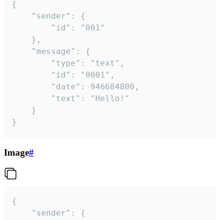
{

	"sender": {

		"id": "001"

	},

	"message": {

		"type": "text",

		"id": "0001",

		"date": 946684800,

		"text": "Hello!"

	}

}
Image
#
{

	"sender": {
