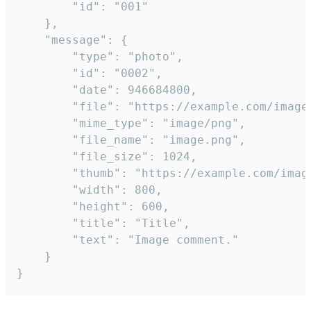
		"id": "001"

	},

	"message": {

		"type": "photo",

		"id": "0002",

		"date": 946684800,

		"file": "https://example.com/image.png",

		"mime_type": "image/png",

		"file_name": "image.png",

		"file_size": 1024,

		"thumb": "https://example.com/image_thumb.png",

		"width": 800,

		"height": 600,

		"title": "Title",

		"text": "Image comment."

	}

}