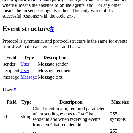
where
means the absence of online agents, and
or any other
0
1
means the presence of agents online. This only works if it's a
successful response with the code
.
2xx
Event structure
#
Protocol is symmetric, and protocol structure is the same for events
from JivoChat to a client server and back.
Field
Type
Description
sender
User
Message sender
recipient
User
Message recipient
message
Message
Message text
User
#
Field
Type
Description
Max size
Client identificator, required parameter
when sending events to JivoChat
255
id
string
sender.id and when receiving events
symbols
from JivoChat recipient.id
255