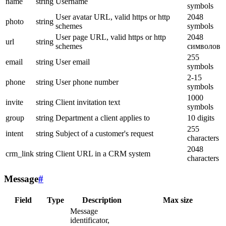
name
string
Username
symbols
User avatar URL, valid https or http
2048
photo
string
schemes
symbols
User page URL, valid https or http
2048
url
string
schemes
символов
255
email
string
User email
symbols
2-15
phone
string
User phone number
symbols
1000
invite
string
Client invitation text
symbols
group
string
Department a client applies to
10 digits
255
intent
string
Subject of a customer's request
characters
2048
crm_link
string
Client URL in a CRM system
characters
Message
#
Field
Type
Description
Max size
Message
identificator,