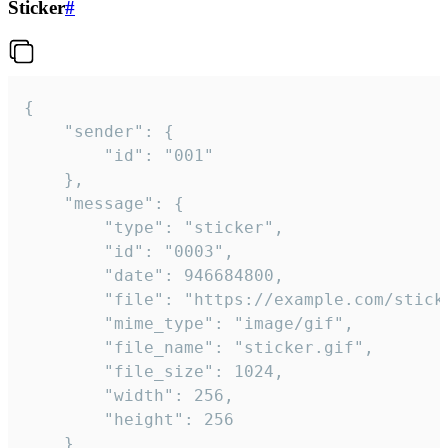
Sticker
#
{

	"sender": {

		"id": "001"

	},

	"message": {

		"type": "sticker",

		"id": "0003",

		"date": 946684800,

		"file": "https://example.com/sticker.gif",

		"mime_type": "image/gif",

		"file_name": "sticker.gif",

		"file_size": 1024,

		"width": 256,

		"height": 256

	}
