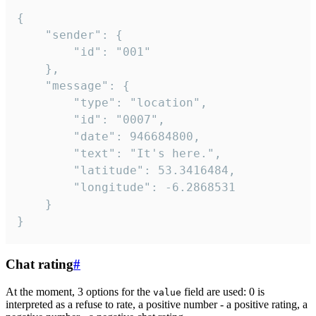
{

	"sender": {

		"id": "001"

	},

	"message": {

		"type": "location",

		"id": "0007",

		"date": 946684800,

		"text": "It's here.",

		"latitude": 53.3416484,

		"longitude": -6.2868531

	}

}
Chat rating
#
At the moment, 3 options for the
field are used: 0 is
value
interpreted as a refuse to rate, a positive number - a positive rating, a