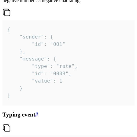
negative number - a negative chat rating.
{

	"sender": {

		"id": "001"

	},

	"message": {

		"type": "rate",

		"id": "0008",

		"value": 1

	}

}
Typing event
#