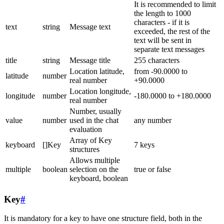
It is recommended to limit
the length to 1000
characters - if it is
text
string
Message text
exceeded, the rest of the
text will be sent in
separate text messages
title
string
Message title
255 characters
Location latitude,
from -90.0000 to
latitude
number
real number
+90.0000
Location longitude,
longitude
number
-180.0000 to +180.0000
real number
Number, usually
value
number
used in the chat
any number
evaluation
Array of Key
keyboard
[]Key
7 keys
structures
Allows multiple
multiple
boolean
selection on the
true or false
keyboard, boolean
Key
#
It is mandatory for a key to have one structure field, both in the