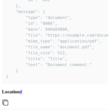
	},

	"message": {

		"type": "document",

		"id": "0006",

		"date": 946684800,

		"file": "https://example.com/document.pdf",

		"mime_type": "application/pdf",

		"file_name": "document.pdf",

		"file_size": 512,

		"title": "Title",

		"text": "Document comment."

	}

}
Location
#