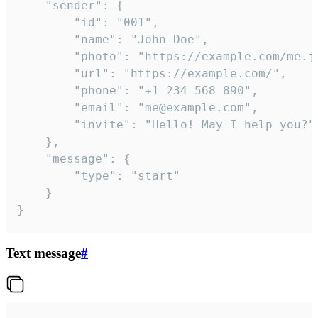
	"sender": {

		"id": "001",

		"name": "John Doe",

		"photo": "https://example.com/me.jpg",

		"url": "https://example.com/",

		"phone": "+1 234 568 890",

		"email": "me@example.com",

		"invite": "Hello! May I help you?"

	},

	"message": {

		"type": "start"

	}

}
Text message
#