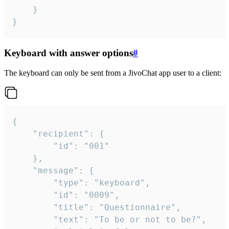
	}

}
Keyboard with answer options
#
The keyboard can only be sent from a JivoChat app user to a client:
{

	"recipient": {

		"id": "001"

	},

	"message": {

		"type": "keyboard",

		"id": "0009",

		"title": "Questionnaire",

		"text": "To be or not to be?",
