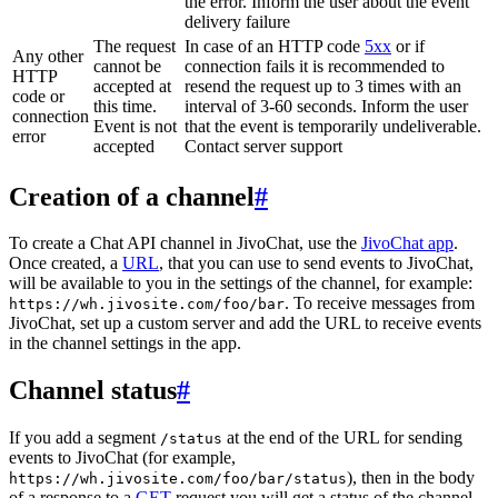
the error. Inform the user about the event
delivery failure
The request
In case of an HTTP code
5xx
or if
Any other
cannot be
connection fails it is recommended to
HTTP
accepted at
resend the request up to 3 times with an
code or
this time.
interval of 3-60 seconds. Inform the user
connection
Event is not
that the event is temporarily undeliverable.
error
accepted
Contact server support
Creation of a channel
#
To create a Chat API channel in JivoChat, use the
JivoChat app
.
Once created, a
URL
, that you can use to send events to JivoChat,
will be available to you in the settings of the channel, for example:
. To receive messages from
https://wh.jivosite.com/foo/bar
JivoChat, set up a custom server and add the URL to receive events
in the channel settings in the app.
Channel status
#
If you add a segment
at the end of the URL for sending
/status
events to JivoChat (for example,
), then in the body
https://wh.jivosite.com/foo/bar/status
of a response to a
GET
-request you will get a status of the channel,