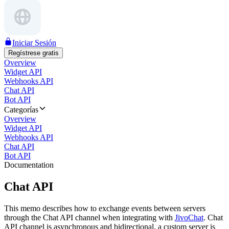
Iniciar Sesión
Regístrese gratis
Overview
Widget API
Webhooks API
Chat API
Bot API
Categorías
Overview
Widget API
Webhooks API
Chat API
Bot API
Documentation
Chat API
This memo describes how to exchange events between servers
through the Chat API channel when integrating with
JivoChat
. Chat
API channel is asynchronous and bidirectional, a custom server is