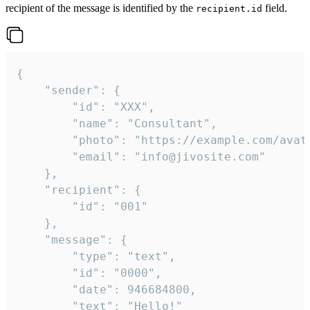
recipient of the message is identified by the
field.
recipient.id
{

	"sender": {

		"id": "XXX",

		"name": "Consultant",

		"photo": "https://example.com/avatar.png",

		"email": "info@jivosite.com"

	},

	"recipient": {

		"id": "001"

	},

	"message": {

		"type": "text",

		"id": "0000",

		"date": 946684800,

		"text": "Hello!"
