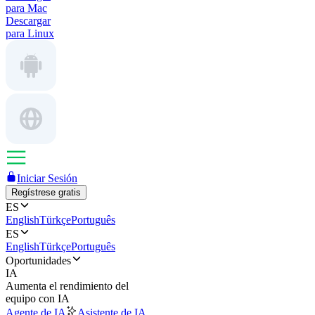
para Mac
Descargar
para Linux
Iniciar Sesión
Regístrese gratis
ES
English
Türkçe
Português
ES
English
Türkçe
Português
Oportunidades
IA
Aumenta el rendimiento del
equipo con IA
Agente de IA
Asistente de IA