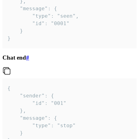
	},

	"message": {

		"type": "seen",

		"id": "0001"

	}

}
Chat end
#
{

	"sender": {

		"id": "001"

	},

	"message": {

		"type": "stop"

	}
