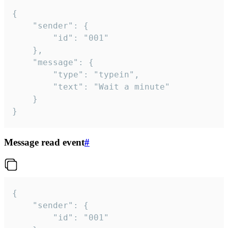
{

	"sender": {

		"id": "001"

	},

	"message": {

		"type": "typein",

		"text": "Wait a minute"

	}

}
Message read event
#
{

	"sender": {

		"id": "001"
