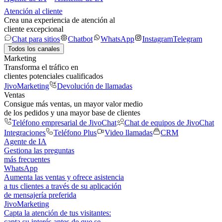
Atención al cliente
Crea una experiencia de atención al
cliente excepcional
Chat para sitios
Chatbot
WhatsApp
Instagram
Telegram
Todos los canales
Marketing
Transforma el tráfico en
clientes potenciales cualificados
JivoMarketing
Devolución de llamadas
Ventas
Consigue más ventas, un mayor valor medio
de los pedidos y una mayor base de clientes
Teléfono empresarial de JivoChat
Chat de equipos de JivoChat
Integraciones
Teléfono Plus
Video llamadas
CRM
Agente de IA
Gestiona las preguntas
más frecuentes
WhatsApp
Aumenta las ventas y ofrece asistencia
a tus clientes a través de su aplicación
de mensajería preferida
JivoMarketing
Capta la atención de tus visitantes:
capta su interés antes de que se