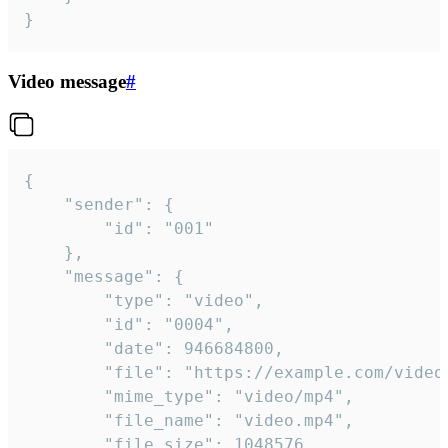
}
Video message
#
{

	"sender": {

		"id": "001"

	},

	"message": {

		"type": "video",

		"id": "0004",

		"date": 946684800,

		"file": "https://example.com/video.mp4",

		"mime_type": "video/mp4",

		"file_name": "video.mp4",

		"file_size": 1048576,
