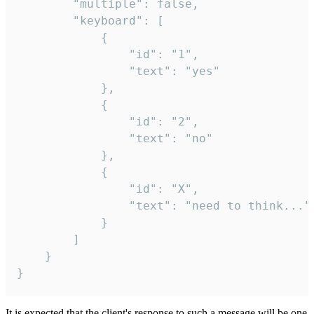
		"multiple": false,

		"keyboard": [

			{

				"id": "1",

				"text": "yes"

			},

			{

				"id": "2",

				"text": "no"

			},

			{

				"id": "X",

				"text": "need to think..."

			}

		]

	}

}
It is expected that the client's response to such a message will be one