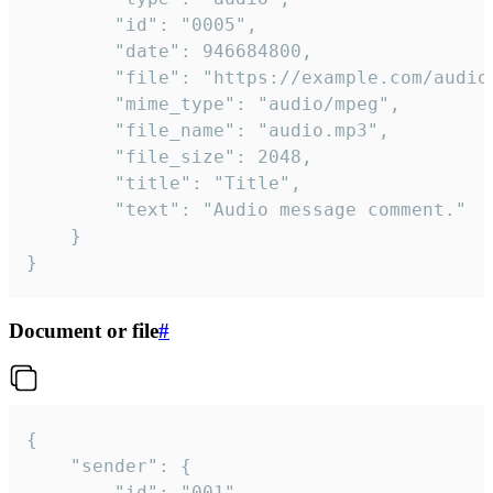
		"id": "0005",

		"date": 946684800,

		"file": "https://example.com/audio.mp3",

		"mime_type": "audio/mpeg",

		"file_name": "audio.mp3",

		"file_size": 2048,

		"title": "Title",

		"text": "Audio message comment."

	}

}
Document or file
#
{

	"sender": {

		"id": "001"
