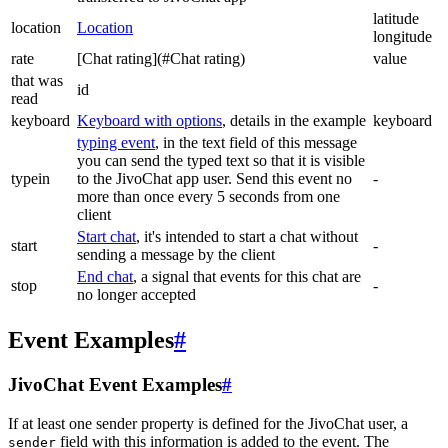
latitude
location
Location
longitude
rate
[Chat rating](#Chat rating)
value
that was
id
read
keyboard
Keyboard with options
, details in the example
keyboard
typing event
, in the text field of this message
you can send the typed text so that it is visible
typein
to the JivoChat app user. Send this event no
-
more than once every 5 seconds from one
client
Start chat
, it's intended to start a chat without
start
-
sending a message by the client
End chat
, a signal that events for this chat are
stop
-
no longer accepted
Event Examples
#
JivoChat Event Examples
#
If at least one sender property is defined for the JivoChat user, a
field with this information is added to the event. The
sender