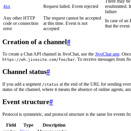
There may be a
4xx
Request failed. Event rejected
resubmitted. I
failure
Any other HTTP
The request cannot be accepted
In case of a
code or connection
at this time. Event is not
that the event
error
accepted
Creation of a channel
#
To create a Chat API channel in JivoChat, use the
JivoChat app
. Once
. To receive messages from Jiv
https://wh.jivosite.com/foo/bar
Channel status
#
If you add a segment
at the end of the URL for sending even
/status
status of the channel, where
means the absence of online agents, a
0
Event structure
#
Protocol is symmetric, and protocol structure is the same for events fr
Field
Type
Description