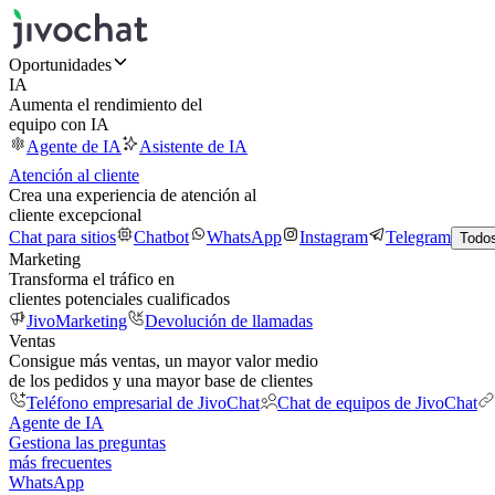
Oportunidades
IA
Aumenta el rendimiento del
equipo con IA
Agente de IA
Asistente de IA
Atención al cliente
Crea una experiencia de atención al
cliente excepcional
Chat para sitios
Chatbot
WhatsApp
Instagram
Telegram
Todos
Marketing
Transforma el tráfico en
clientes potenciales cualificados
JivoMarketing
Devolución de llamadas
Ventas
Consigue más ventas, un mayor valor medio
de los pedidos y una mayor base de clientes
Teléfono empresarial de JivoChat
Chat de equipos de JivoChat
Agente de IA
Gestiona las preguntas
más frecuentes
WhatsApp