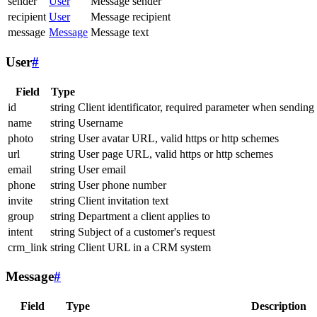
sender
User
Message sender
recipient
User
Message recipient
message
Message
Message text
User
#
Field
Type
id
string
Client identificator, required parameter when sending
name
string
Username
photo
string
User avatar URL, valid https or http schemes
url
string
User page URL, valid https or http schemes
email
string
User email
phone
string
User phone number
invite
string
Client invitation text
group
string
Department a client applies to
intent
string
Subject of a customer's request
crm_link
string
Client URL in a CRM system
Message
#
Field
Type
Description