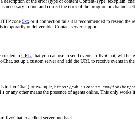
 description of the error (type of content Content-Type: text/plain; cha
t is necessary to find and correct the error of the program or channel sett
n HTTP code
5xx
or if connection fails it is recommended to resend the r
 is temporarily undeliverable. Contact server support
 created, a
URL
, that you can use to send events to JivoChat, will be a
oChat, set up a custom server and add the URL to receive events in the 
ts to JivoChat (for example,
https://wh.jivosite.com/foo/bar/s
nd
or any other means the presence of agents online. This only works if
1
om JivoChat to a client server and back.