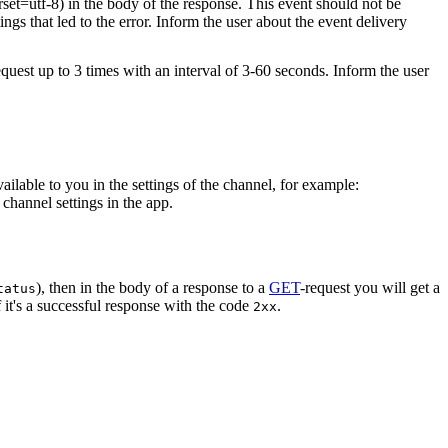
rset=utf-8) in the body of the response. This event should not be
ings that led to the error. Inform the user about the event delivery
equest up to 3 times with an interval of 3-60 seconds. Inform the user
vailable to you in the settings of the channel, for example:
channel settings in the app.
), then in the body of a response to a
GET
-request you will get a
tatus
 it's a successful response with the code
.
2xx