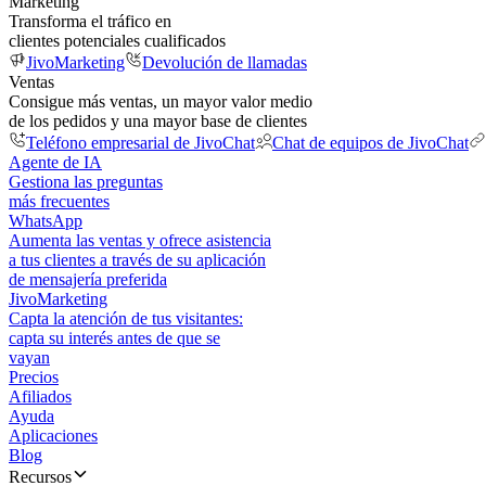
Marketing
Transforma el tráfico en
clientes potenciales cualificados
JivoMarketing
Devolución de llamadas
Ventas
Consigue más ventas, un mayor valor medio
de los pedidos y una mayor base de clientes
Teléfono empresarial de JivoChat
Chat de equipos de JivoChat
Agente de IA
Gestiona las preguntas
más frecuentes
WhatsApp
Aumenta las ventas y ofrece asistencia
a tus clientes a través de su aplicación
de mensajería preferida
JivoMarketing
Capta la atención de tus visitantes:
capta su interés antes de que se
vayan
Precios
Afiliados
Ayuda
Aplicaciones
Blog
Recursos