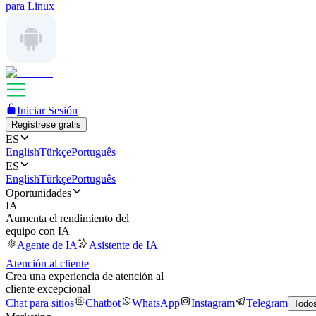
para Linux
Iniciar Sesión
Regístrese gratis
ES
English
Türkçe
Português
ES
English
Türkçe
Português
Oportunidades
IA
Aumenta el rendimiento del
equipo con IA
Agente de IA
Asistente de IA
Atención al cliente
Crea una experiencia de atención al
cliente excepcional
Chat para sitios
Chatbot
WhatsApp
Instagram
Telegram
Todos