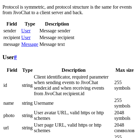
Protocol is symmetric, and protocol structure is the same for events
from JivoChat to a client server and back.
Field
Type
Description
sender
User
Message sender
recipient
User
Message recipient
message
Message
Message text
User
#
Field
Type
Description
Max size
Client identificator, required parameter
when sending events to JivoChat
255
id
string
sender.id and when receiving events
symbols
from JivoChat recipient.id
255
name
string
Username
symbols
User avatar URL, valid https or http
2048
photo
string
schemes
symbols
User page URL, valid https or http
2048
url
string
schemes
символов
255