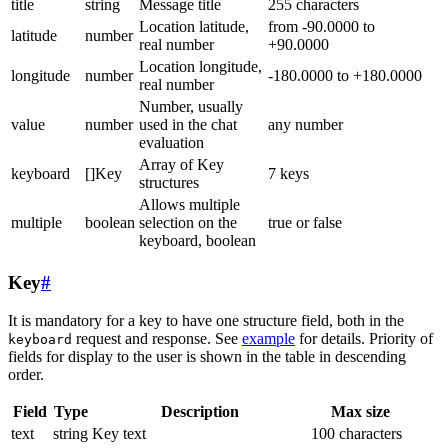
title
string
Message title
255 characters
Location latitude,
from -90.0000 to
latitude
number
real number
+90.0000
Location longitude,
longitude
number
-180.0000 to +180.0000
real number
Number, usually
value
number
used in the chat
any number
evaluation
Array of Key
keyboard
[]Key
7 keys
structures
Allows multiple
multiple
boolean
selection on the
true or false
keyboard, boolean
Key
#
It is mandatory for a key to have one structure field, both in the
request and response. See
example
for details. Priority of
keyboard
fields for display to the user is shown in the table in descending
order.
Field
Type
Description
Max size
text
string
Key text
100 characters