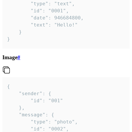
		"type": "text",

		"id": "0001",

		"date": 946684800,

		"text": "Hello!"

	}

}
Image
#
{

	"sender": {

		"id": "001"

	},

	"message": {

		"type": "photo",

		"id": "0002",
