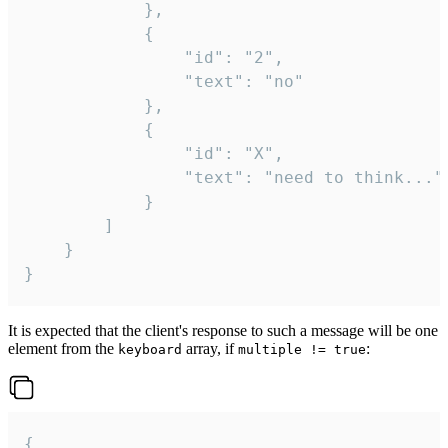
			},

			{

				"id": "2",

				"text": "no"

			},

			{

				"id": "X",

				"text": "need to think..."

			}

		]

	}

}
It is expected that the client's response to such a message will be one
element from the
array, if
:
keyboard
multiple != true
{
