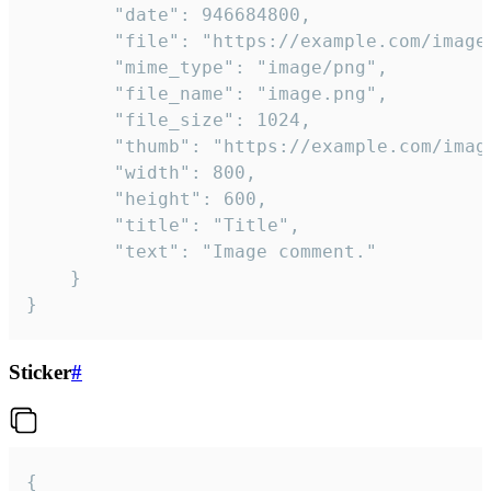
		"date": 946684800,

		"file": "https://example.com/image.png",

		"mime_type": "image/png",

		"file_name": "image.png",

		"file_size": 1024,

		"thumb": "https://example.com/image_thumb.png",

		"width": 800,

		"height": 600,

		"title": "Title",

		"text": "Image comment."

	}

}
Sticker
#
{
