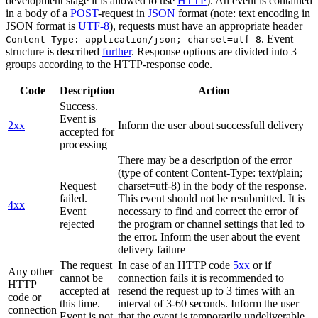
development stage it is allowed to use
HTTP
). An event is contained
in a body of a
POST
-request in
JSON
format (note: text encoding in
JSON format is
UTF-8
), requests must have an appropriate header
. Event
Content-Type: application/json; charset=utf-8
structure is described
further
. Response options are divided into 3
groups according to the HTTP-response code.
Code
Description
Action
Success.
Event is
2xx
Inform the user about successfull delivery
accepted for
processing
There may be a description of the error
(type of content Content-Type: text/plain;
Request
charset=utf-8) in the body of the response.
failed.
This event should not be resubmitted. It is
4xx
Event
necessary to find and correct the error of
rejected
the program or channel settings that led to
the error. Inform the user about the event
delivery failure
The request
In case of an HTTP code
5xx
or if
Any other
cannot be
connection fails it is recommended to
HTTP
accepted at
resend the request up to 3 times with an
code or
this time.
interval of 3-60 seconds. Inform the user
connection
Event is not
that the event is temporarily undeliverable.