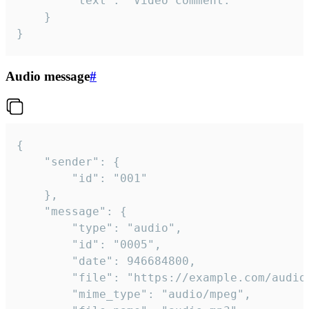
		"text": "Video comment."

	}

}
Audio message
#
{

	"sender": {

		"id": "001"

	},

	"message": {

		"type": "audio",

		"id": "0005",

		"date": 946684800,

		"file": "https://example.com/audio.mp3",

		"mime_type": "audio/mpeg",
