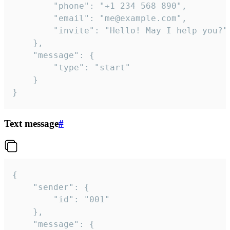
		"phone": "+1 234 568 890",

		"email": "me@example.com",

		"invite": "Hello! May I help you?"

	},

	"message": {

		"type": "start"

	}

}
Text message
#
{

	"sender": {

		"id": "001"

	},

	"message": {
