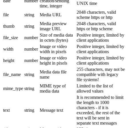
date
number
creation/sending
UNIX time
time, integer
2048 characters, valid
file
string
Media URL
scheme https or http
Media preview
2048 characters, valid
thumb
string
image URL
https or http scheme
Size of media data
Positive integer, limited by
file_size
number
in octets (bytes)
client applications
Image or video
Positive integer, limited by
width
number
width in pixels
client applications
Image or video
Positive integer, limited by
height
number
height in pixels
client applications
255 characters, may not be
Media data file
file_name
string
compatible with legacy
name
file systems!
MIME type of
Limited to the list of
mime_type
string
media data
allowed values
It is recommended to limit
the length to 1000
characters - if it is
text
string
Message text
exceeded, the rest of the
text will be sent in
separate text messages