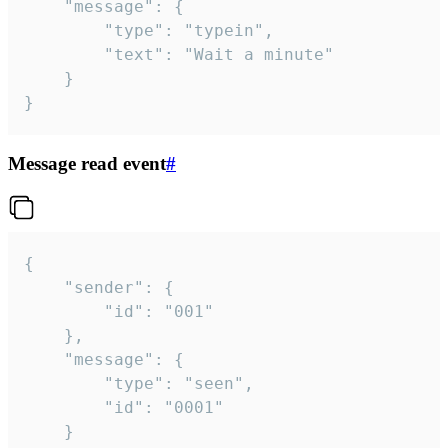
	"message": {

		"type": "typein",

		"text": "Wait a minute"

	}

}
Message read event
#
{

	"sender": {

		"id": "001"

	},

	"message": {

		"type": "seen",

		"id": "0001"

	}
