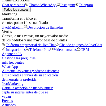
cliente excepcional
Chat para sitios
Chatbot
WhatsApp
Instagram
Telegram
Todos los canales
Marketing
Transforma el tráfico en
clientes potenciales cualificados
JivoMarketing
Devolución de llamadas
Ventas
Consigue más ventas, un mayor valor medio
de los pedidos y una mayor base de clientes
Teléfono empresarial de JivoChat
Chat de equipos de JivoChat
Integraciones
Teléfono Plus
Video llamadas
CRM
Agente de IA
Gestiona las preguntas
más frecuentes
WhatsApp
Aumenta las ventas y ofrece asistencia
a tus clientes a través de su aplicación
de mensajería preferida
JivoMarketing
Capta la atención de tus visitantes:
capta su interés antes de que se
vayan
Precios
Afiliados