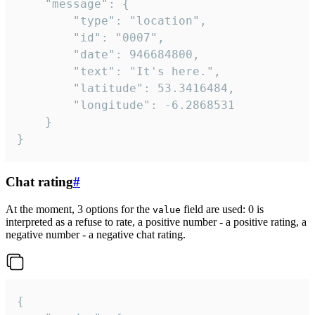
	"message": {

		"type": "location",

		"id": "0007",

		"date": 946684800,

		"text": "It's here.",

		"latitude": 53.3416484,

		"longitude": -6.2868531

	}

}
Chat rating
#
At the moment, 3 options for the
field are used: 0 is
value
interpreted as a refuse to rate, a positive number - a positive rating, a
negative number - a negative chat rating.
{
