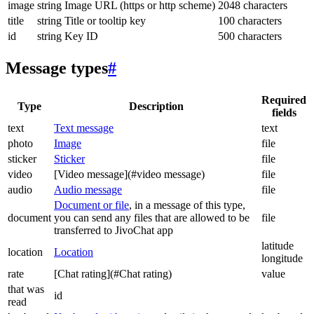
image
string
Image URL (https or http scheme)
2048 characters
title
string
Title or tooltip key
100 characters
id
string
Key ID
500 characters
Message types
#
Required
Type
Description
fields
text
Text message
text
photo
Image
file
sticker
Sticker
file
video
[Video message](#video message)
file
audio
Audio message
file
Document or file
, in a message of this type,
document
you can send any files that are allowed to be
file
transferred to JivoChat app
latitude
location
Location
longitude
rate
[Chat rating](#Chat rating)
value
that was
id
read