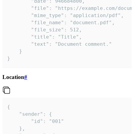
		"date": 946684800,

		"file": "https://example.com/document.pdf",

		"mime_type": "application/pdf",

		"file_name": "document.pdf",

		"file_size": 512,

		"title": "Title",

		"text": "Document comment."

	}

}
Location
#
{

	"sender": {

		"id": "001"

	},
