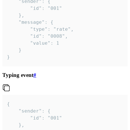
	"sender": {

		"id": "001"

	},

	"message": {

		"type": "rate",

		"id": "0008",

		"value": 1

	}

}
Typing event
#
{

	"sender": {

		"id": "001"

	},
