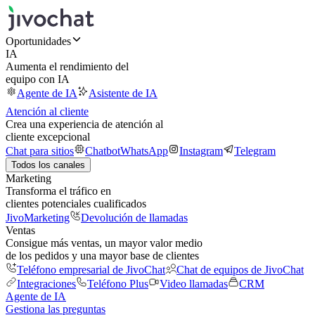
Oportunidades
IA
Aumenta el rendimiento del
equipo con IA
Agente de IA
Asistente de IA
Atención al cliente
Crea una experiencia de atención al
cliente excepcional
Chat para sitios
Chatbot
WhatsApp
Instagram
Telegram
Todos los canales
Marketing
Transforma el tráfico en
clientes potenciales cualificados
JivoMarketing
Devolución de llamadas
Ventas
Consigue más ventas, un mayor valor medio
de los pedidos y una mayor base de clientes
Teléfono empresarial de JivoChat
Chat de equipos de JivoChat
Integraciones
Teléfono Plus
Video llamadas
CRM
Agente de IA
Gestiona las preguntas