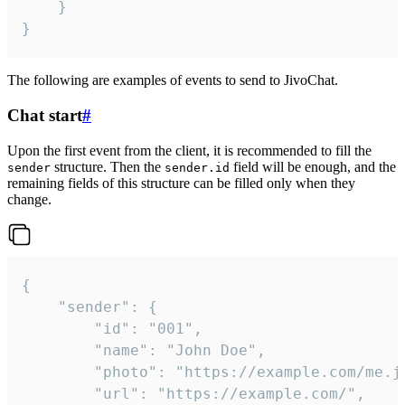
	}

}
The following are examples of events to send to JivoChat.
Chat start
#
Upon the first event from the client, it is recommended to fill the
structure. Then the
field will be enough, and the
sender
sender.id
remaining fields of this structure can be filled only when they
change.
{

	"sender": {

		"id": "001",

		"name": "John Doe",

		"photo": "https://example.com/me.jpg",

		"url": "https://example.com/",
