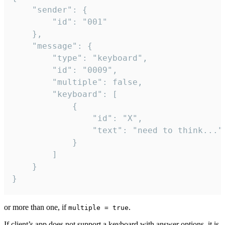
	"sender": {

		"id": "001"

	},

	"message": {

		"type": "keyboard",

		"id": "0009",

		"multiple": false,

		"keyboard": [

			{

				"id": "X",

				"text": "need to think..."

			}

		]

	}

}
or more than one, if
.
multiple = true
If client’s app does not support a keyboard with answer options, it is