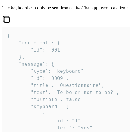
The keyboard can only be sent from a JivoChat app user to a client:
{

	"recipient": {

		"id": "001"

	},

	"message": {

		"type": "keyboard",

		"id": "0009",

		"title": "Questionnaire",

		"text": "To be or not to be?",

		"multiple": false,

		"keyboard": [

			{

				"id": "1",

				"text": "yes"
