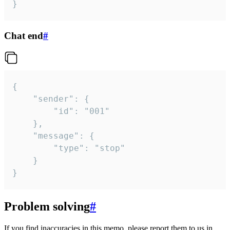
}
Chat end
#
{

	"sender": {

		"id": "001"

	},

	"message": {

		"type": "stop"

	}

}
Problem solving
#
If you find inaccuracies in this memo, please report them to us in