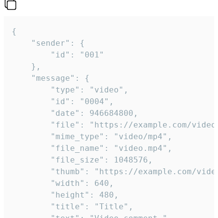
{

	"sender": {

		"id": "001"

	},

	"message": {

		"type": "video",

		"id": "0004",

		"date": 946684800,

		"file": "https://example.com/video.mp4",

		"mime_type": "video/mp4",

		"file_name": "video.mp4",

		"file_size": 1048576,

		"thumb": "https://example.com/video_thumb.png",

		"width": 640,

		"height": 480,

		"title": "Title",
