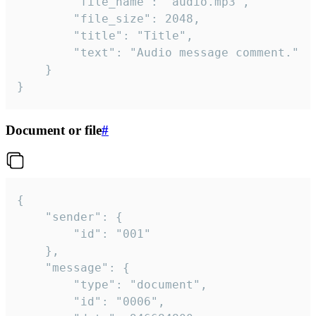
		"file_name": "audio.mp3",

		"file_size": 2048,

		"title": "Title",

		"text": "Audio message comment."

	}

}
Document or file
#
{

	"sender": {

		"id": "001"

	},

	"message": {

		"type": "document",

		"id": "0006",
