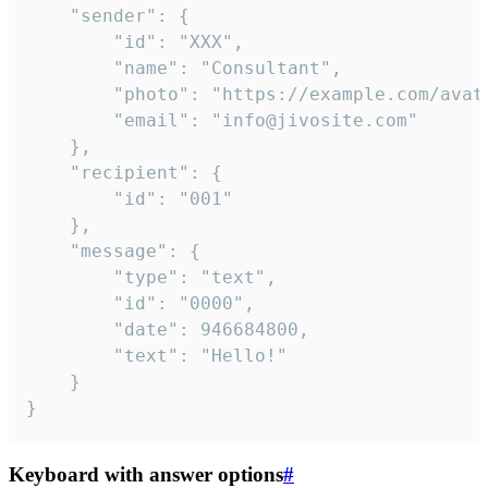
	"sender": {

		"id": "XXX",

		"name": "Consultant",

		"photo": "https://example.com/avatar.png",

		"email": "info@jivosite.com"

	},

	"recipient": {

		"id": "001"

	},

	"message": {

		"type": "text",

		"id": "0000",

		"date": 946684800,

		"text": "Hello!"

	}

}
Keyboard with answer options
#