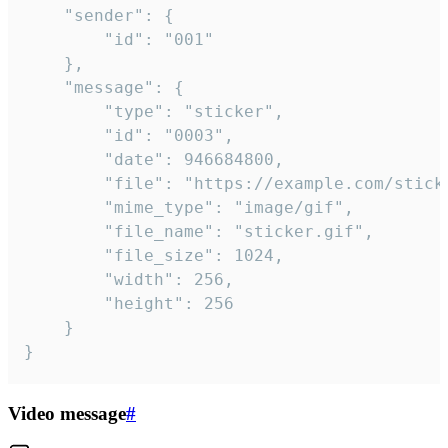
	"sender": {

		"id": "001"

	},

	"message": {

		"type": "sticker",

		"id": "0003",

		"date": 946684800,

		"file": "https://example.com/sticker.gif",

		"mime_type": "image/gif",

		"file_name": "sticker.gif",

		"file_size": 1024,

		"width": 256,

		"height": 256

	}

}
Video message
#