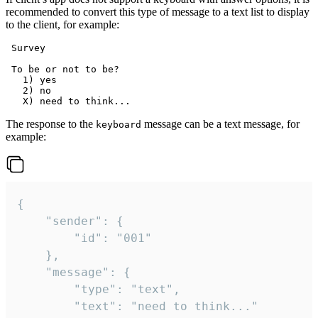
recommended to convert this type of message to a text list to display
to the client, for example:
 Survey

 To be or not to be?

   1) yes

   2) no

The response to the
message can be a text message, for
keyboard
example:
{

	"sender": {

		"id": "001"

	},

	"message": {

		"type": "text",

		"text": "need to think..."
