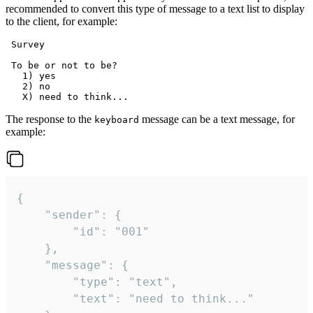
recommended to convert this type of message to a text list to display
to the client, for example:
 Survey

 To be or not to be?

   1) yes

   2) no

The response to the
message can be a text message, for
keyboard
example:
{

	"sender": {

		"id": "001"

	},

	"message": {

		"type": "text",

		"text": "need to think..."
