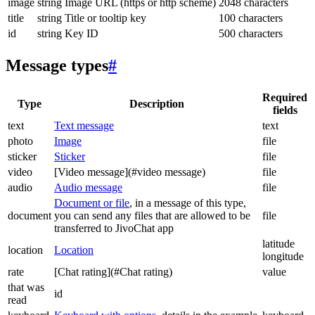
image
string
Image URL (https or http scheme)
2048 characters
title
string
Title or tooltip key
100 characters
id
string
Key ID
500 characters
Message types
#
Required
Type
Description
fields
text
Text message
text
photo
Image
file
sticker
Sticker
file
video
[Video message](#video message)
file
audio
Audio message
file
Document or file
, in a message of this type,
document
you can send any files that are allowed to be
file
transferred to JivoChat app
latitude
location
Location
longitude
rate
[Chat rating](#Chat rating)
value
that was
id
read