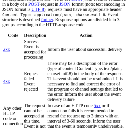
in a body of a
POST
-request in
JSON
format (note: text encoding in
JSON format is
UTF-8
), requests must have an appropriate header
. Event
Content-Type: application/json; charset=utf-8
structure is described
further
. Response options are divided into 3
groups according to the HTTP-response code.
Code
Description
Action
Success.
Event is
2xx
Inform the user about successfull delivery
accepted for
processing
There may be a description of the error
(type of content Content-Type: text/plain;
Request
charset=utf-8) in the body of the response.
failed.
This event should not be resubmitted. It is
4xx
Event
necessary to find and correct the error of
rejected
the program or channel settings that led to
the error. Inform the user about the event
delivery failure
The request
In case of an HTTP code
5xx
or if
Any other
cannot be
connection fails it is recommended to
HTTP
accepted at
resend the request up to 3 times with an
code or
this time.
interval of 3-60 seconds. Inform the user
connection
Event is not
that the event is temporarily undeliverable.