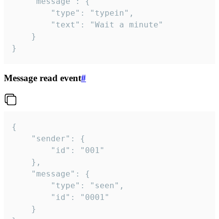
	"message": {

		"type": "typein",

		"text": "Wait a minute"

	}

}
Message read event
#
{

	"sender": {

		"id": "001"

	},

	"message": {

		"type": "seen",

		"id": "0001"

	}
