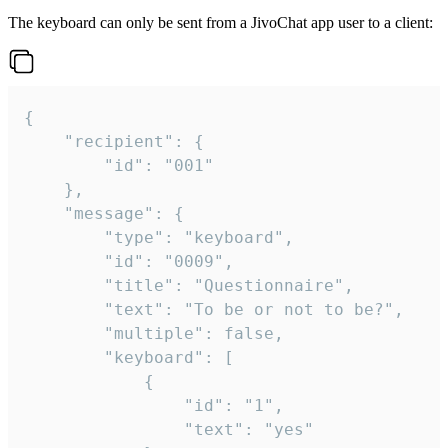
The keyboard can only be sent from a JivoChat app user to a client:
{

	"recipient": {

		"id": "001"

	},

	"message": {

		"type": "keyboard",

		"id": "0009",

		"title": "Questionnaire",

		"text": "To be or not to be?",

		"multiple": false,

		"keyboard": [

			{

				"id": "1",

				"text": "yes"
