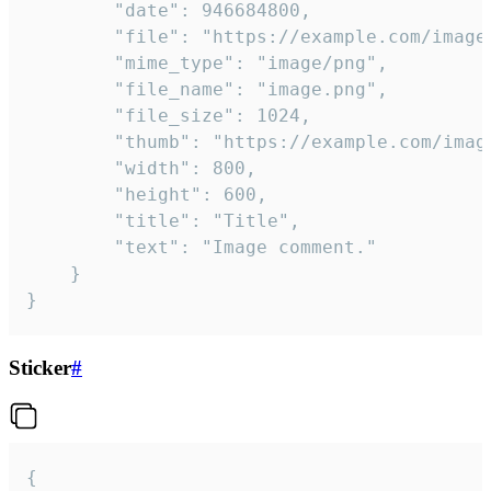
		"date": 946684800,

		"file": "https://example.com/image.png",

		"mime_type": "image/png",

		"file_name": "image.png",

		"file_size": 1024,

		"thumb": "https://example.com/image_thumb.png",

		"width": 800,

		"height": 600,

		"title": "Title",

		"text": "Image comment."

	}

}
Sticker
#
{
