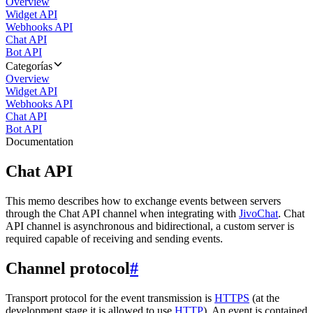
Overview
Widget API
Webhooks API
Chat API
Bot API
Categorías
Overview
Widget API
Webhooks API
Chat API
Bot API
Documentation
Chat API
This memo describes how to exchange events between servers
through the Chat API channel when integrating with
JivoChat
. Chat
API channel is asynchronous and bidirectional, a custom server is
required capable of receiving and sending events.
Channel protocol
#
Transport protocol for the event transmission is
HTTPS
(at the
development stage it is allowed to use
HTTP
). An event is contained