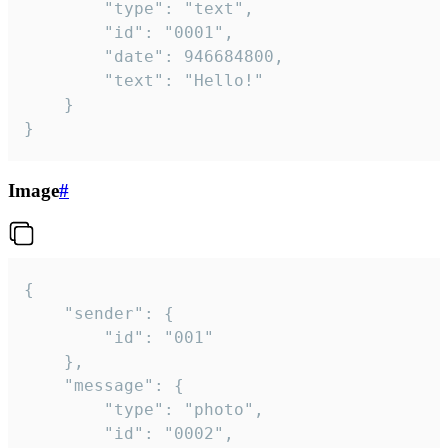
		"type": "text",

		"id": "0001",

		"date": 946684800,

		"text": "Hello!"

	}

}
Image
#
{

	"sender": {

		"id": "001"

	},

	"message": {

		"type": "photo",

		"id": "0002",
