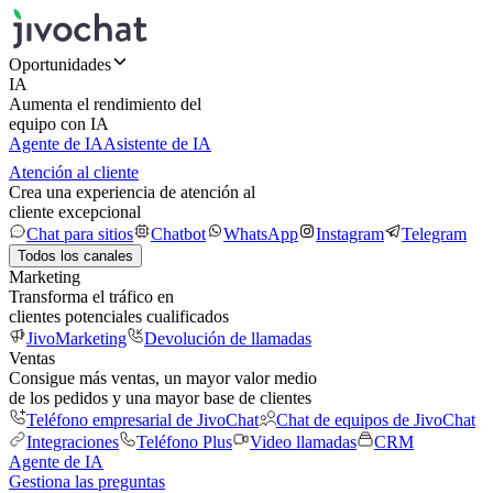
Oportunidades
IA
Aumenta el rendimiento del
equipo con IA
Agente de IA
Asistente de IA
Atención al cliente
Crea una experiencia de atención al
cliente excepcional
Chat para sitios
Chatbot
WhatsApp
Instagram
Telegram
Todos los canales
Marketing
Transforma el tráfico en
clientes potenciales cualificados
JivoMarketing
Devolución de llamadas
Ventas
Consigue más ventas, un mayor valor medio
de los pedidos y una mayor base de clientes
Teléfono empresarial de JivoChat
Chat de equipos de JivoChat
Integraciones
Teléfono Plus
Video llamadas
CRM
Agente de IA
Gestiona las preguntas