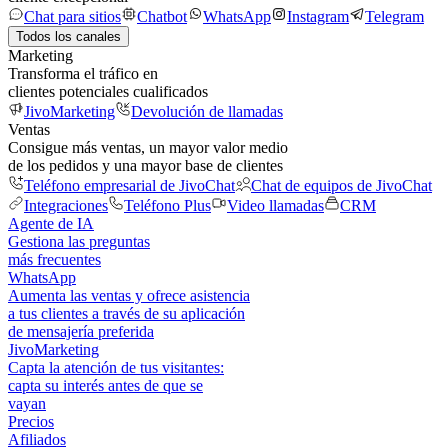
Chat para sitios
Chatbot
WhatsApp
Instagram
Telegram
Todos los canales
Marketing
Transforma el tráfico en
clientes potenciales cualificados
JivoMarketing
Devolución de llamadas
Ventas
Consigue más ventas, un mayor valor medio
de los pedidos y una mayor base de clientes
Teléfono empresarial de JivoChat
Chat de equipos de JivoChat
Integraciones
Teléfono Plus
Video llamadas
CRM
Agente de IA
Gestiona las preguntas
más frecuentes
WhatsApp
Aumenta las ventas y ofrece asistencia
a tus clientes a través de su aplicación
de mensajería preferida
JivoMarketing
Capta la atención de tus visitantes:
capta su interés antes de que se
vayan
Precios
Afiliados