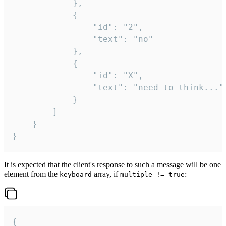
			},

			{

				"id": "2",

				"text": "no"

			},

			{

				"id": "X",

				"text": "need to think..."

			}

		]

	}

}
It is expected that the client's response to such a message will be one
element from the
array, if
:
keyboard
multiple != true
{
