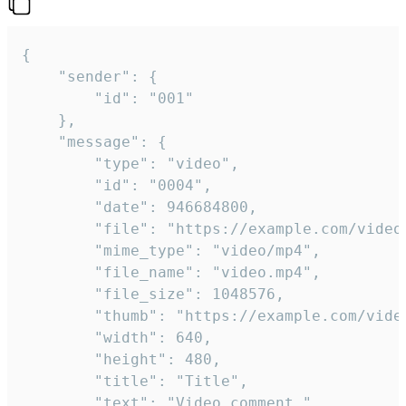
{

	"sender": {

		"id": "001"

	},

	"message": {

		"type": "video",

		"id": "0004",

		"date": 946684800,

		"file": "https://example.com/video.mp4",

		"mime_type": "video/mp4",

		"file_name": "video.mp4",

		"file_size": 1048576,

		"thumb": "https://example.com/video_thumb.png",

		"width": 640,

		"height": 480,

		"title": "Title",

		"text": "Video comment."
