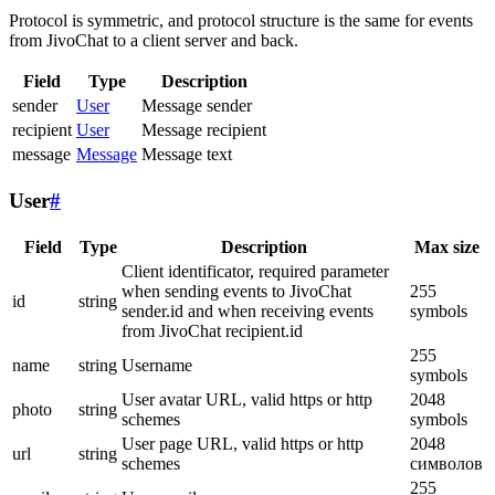
Protocol is symmetric, and protocol structure is the same for events
from JivoChat to a client server and back.
Field
Type
Description
sender
User
Message sender
recipient
User
Message recipient
message
Message
Message text
User
#
Field
Type
Description
Max size
Client identificator, required parameter
when sending events to JivoChat
255
id
string
sender.id and when receiving events
symbols
from JivoChat recipient.id
255
name
string
Username
symbols
User avatar URL, valid https or http
2048
photo
string
schemes
symbols
User page URL, valid https or http
2048
url
string
schemes
символов
255