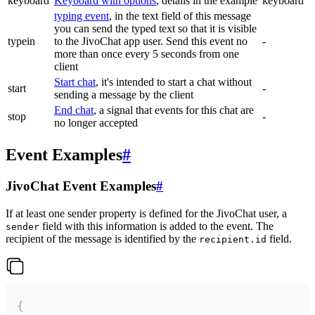
keyboard
Keyboard with options
, details in the example
keyboard
typing event
, in the text field of this message
you can send the typed text so that it is visible
typein
to the JivoChat app user. Send this event no
-
more than once every 5 seconds from one
client
Start chat
, it's intended to start a chat without
start
-
sending a message by the client
End chat
, a signal that events for this chat are
stop
-
no longer accepted
Event Examples
#
JivoChat Event Examples
#
If at least one sender property is defined for the JivoChat user, a
field with this information is added to the event. The
sender
recipient of the message is identified by the
field.
recipient.id
{
