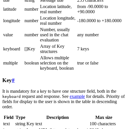
title
string
Message title
255 characters
Location latitude,
from -90.0000 to
latitude
number
real number
+90.0000
Location longitude,
longitude
number
-180.0000 to +180.0000
real number
Number, usually
value
number
used in the chat
any number
evaluation
Array of Key
keyboard
[]Key
7 keys
structures
Allows multiple
multiple
boolean
selection on the
true or false
keyboard, boolean
Key
#
It is mandatory for a key to have one structure field, both in the
request and response. See
example
for details. Priority of
keyboard
fields for display to the user is shown in the table in descending
order.
Field
Type
Description
Max size
text
string
Key text
100 characters