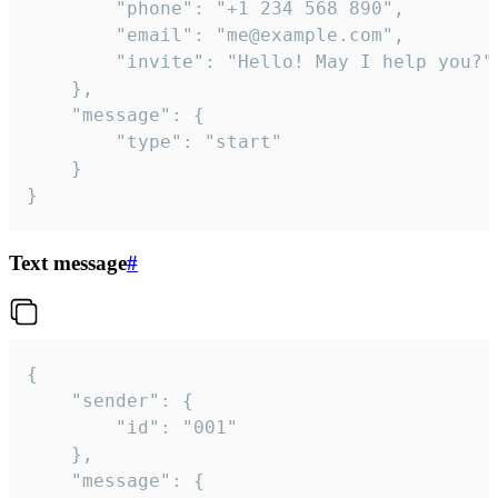
		"phone": "+1 234 568 890",

		"email": "me@example.com",

		"invite": "Hello! May I help you?"

	},

	"message": {

		"type": "start"

	}

}
Text message
#
{

	"sender": {

		"id": "001"

	},

	"message": {
