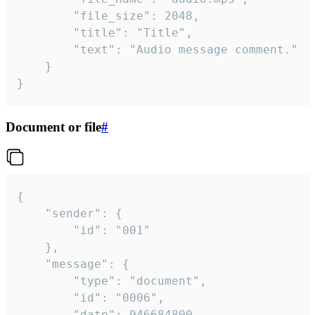
		"file_size": 2048,

		"title": "Title",

		"text": "Audio message comment."

	}

}
Document or file
#
{

	"sender": {

		"id": "001"

	},

	"message": {

		"type": "document",

		"id": "0006",

		"date": 946684800,
