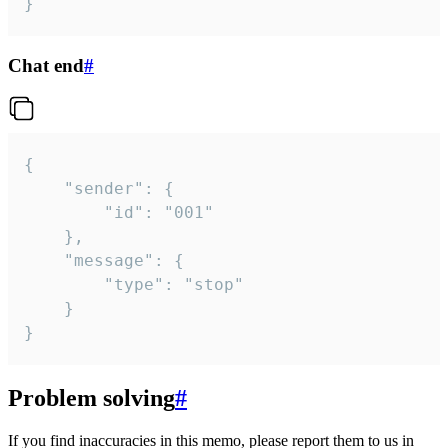
}
Chat end
#
{

	"sender": {

		"id": "001"

	},

	"message": {

		"type": "stop"

	}

}
Problem solving
#
If you find inaccuracies in this memo, please report them to us in