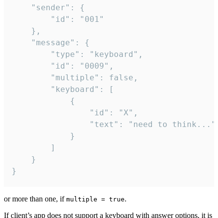
	"sender": {

		"id": "001"

	},

	"message": {

		"type": "keyboard",

		"id": "0009",

		"multiple": false,

		"keyboard": [

			{

				"id": "X",

				"text": "need to think..."

			}

		]

	}

}
or more than one, if
.
multiple = true
If client’s app does not support a keyboard with answer options, it is