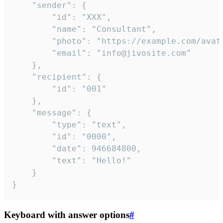
	"sender": {

		"id": "XXX",

		"name": "Consultant",

		"photo": "https://example.com/avatar.png",

		"email": "info@jivosite.com"

	},

	"recipient": {

		"id": "001"

	},

	"message": {

		"type": "text",

		"id": "0000",

		"date": 946684800,

		"text": "Hello!"

	}

}
Keyboard with answer options
#