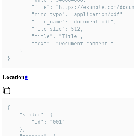
		"file": "https://example.com/document.pdf",

		"mime_type": "application/pdf",

		"file_name": "document.pdf",

		"file_size": 512,

		"title": "Title",

		"text": "Document comment."

	}

}
Location
#
{

	"sender": {

		"id": "001"

	},
