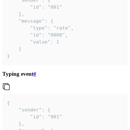
	"sender": {

		"id": "001"

	},

	"message": {

		"type": "rate",

		"id": "0008",

		"value": 1

	}

}
Typing event
#
{

	"sender": {

		"id": "001"

	},
