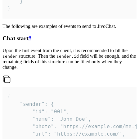
	}

}
The following are examples of events to send to JivoChat.
Chat start
#
Upon the first event from the client, it is recommended to fill the
structure. Then the
field will be enough, and the
sender
sender.id
remaining fields of this structure can be filled only when they
change.
{

	"sender": {

		"id": "001",

		"name": "John Doe",

		"photo": "https://example.com/me.jpg",

		"url": "https://example.com/",
