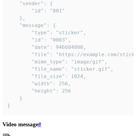
	"sender": {

		"id": "001"

	},

	"message": {

		"type": "sticker",

		"id": "0003",

		"date": 946684800,

		"file": "https://example.com/sticker.gif",

		"mime_type": "image/gif",

		"file_name": "sticker.gif",

		"file_size": 1024,

		"width": 256,

		"height": 256

	}

}
Video message
#