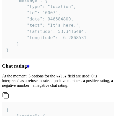
	"message": {

		"type": "location",

		"id": "0007",

		"date": 946684800,

		"text": "It's here.",

		"latitude": 53.3416484,

		"longitude": -6.2868531

	}

}
Chat rating
#
At the moment, 3 options for the
field are used: 0 is
value
interpreted as a refuse to rate, a positive number - a positive rating, a
negative number - a negative chat rating.
{
