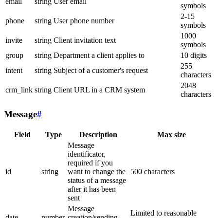
email
string
User email
symbols
2-15
phone
string
User phone number
symbols
1000
invite
string
Client invitation text
symbols
group
string
Department a client applies to
10 digits
255
intent
string
Subject of a customer's request
characters
2048
crm_link
string
Client URL in a CRM system
characters
Message
#
Field
Type
Description
Max size
Message
identificator,
required if you
id
string
want to change the
500 characters
status of a message
after it has been
sent
Message
Limited to reasonable
date
number
creation/sending