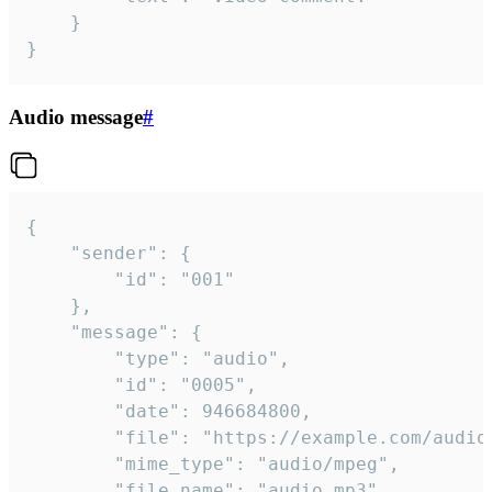
	}

}
Audio message
#
{

	"sender": {

		"id": "001"

	},

	"message": {

		"type": "audio",

		"id": "0005",

		"date": 946684800,

		"file": "https://example.com/audio.mp3",

		"mime_type": "audio/mpeg",

		"file_name": "audio.mp3",
