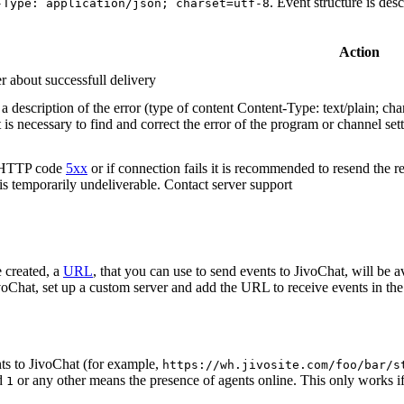
. Event structure is des
-Type: application/json; charset=utf-8
Action
r about successfull delivery
 description of the error (type of content Content-Type: text/plain; cha
t is necessary to find and correct the error of the program or channel sett
n HTTP code
5xx
or if connection fails it is recommended to resend the r
 is temporarily undeliverable. Contact server support
 created, a
URL
, that you can use to send events to JivoChat, will be a
oChat, set up a custom server and add the URL to receive events in the 
ts to JivoChat (for example,
https://wh.jivosite.com/foo/bar/s
nd
or any other means the presence of agents online. This only works if
1