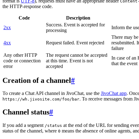
format is
UTF-8
), requests must have an appropriate header
Content
the HTTP-response code.
Code
Description
Success. Event is accepted for
2xx
Inform the use
processing
There may be a
4xx
Request failed. Event rejected
resubmitted. I
failure
Any other HTTP
The request cannot be accepted
In case of a
code or connection
at this time. Event is not
that the event
error
accepted
Creation of a channel
#
To create a Chat API channel in JivoChat, use the
JivoChat app
. Once
. To receive messages from Jiv
https://wh.jivosite.com/foo/bar
Channel status
#
If you add a segment
at the end of the URL for sending even
/status
status of the channel, where
means the absence of online agents, a
0