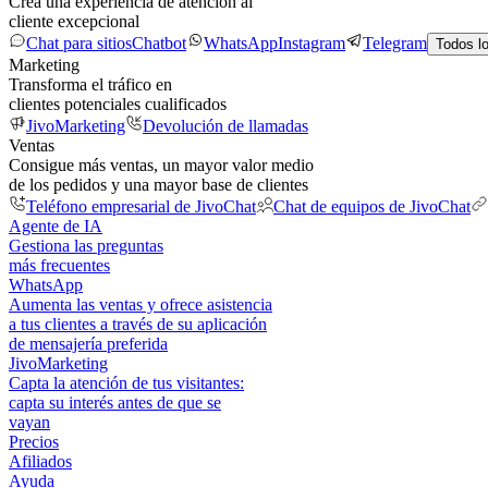
Crea una experiencia de atención al
cliente excepcional
Chat para sitios
Chatbot
WhatsApp
Instagram
Telegram
Todos l
Marketing
Transforma el tráfico en
clientes potenciales cualificados
JivoMarketing
Devolución de llamadas
Ventas
Consigue más ventas, un mayor valor medio
de los pedidos y una mayor base de clientes
Teléfono empresarial de JivoChat
Chat de equipos de JivoChat
Agente de IA
Gestiona las preguntas
más frecuentes
WhatsApp
Aumenta las ventas y ofrece asistencia
a tus clientes a través de su aplicación
de mensajería preferida
JivoMarketing
Capta la atención de tus visitantes:
capta su interés antes de que se
vayan
Precios
Afiliados
Ayuda