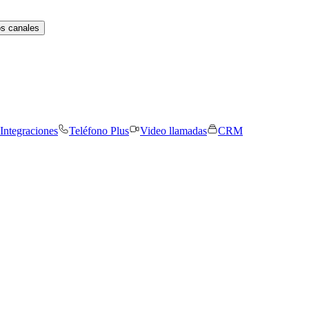
os canales
Integraciones
Teléfono Plus
Video llamadas
CRM