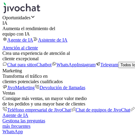
Oportunidades
IA
Aumenta el rendimiento del
equipo con IA
Agente de IA
Asistente de IA
Atención al cliente
Crea una experiencia de atención al
cliente excepcional
Chat para sitios
Chatbot
WhatsApp
Instagram
Telegram
Todos l
Marketing
Transforma el tráfico en
clientes potenciales cualificados
JivoMarketing
Devolución de llamadas
Ventas
Consigue más ventas, un mayor valor medio
de los pedidos y una mayor base de clientes
Teléfono empresarial de JivoChat
Chat de equipos de JivoChat
Agente de IA
Gestiona las preguntas
más frecuentes
WhatsApp