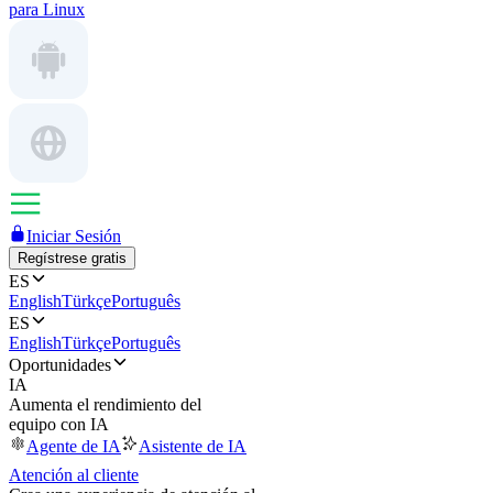
para Linux
Iniciar Sesión
Regístrese gratis
ES
English
Türkçe
Português
ES
English
Türkçe
Português
Oportunidades
IA
Aumenta el rendimiento del
equipo con IA
Agente de IA
Asistente de IA
Atención al cliente