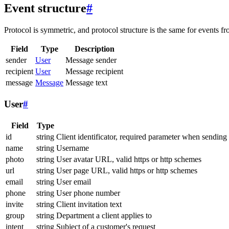
Event structure
#
Protocol is symmetric, and protocol structure is the same for events fr
Field
Type
Description
sender
User
Message sender
recipient
User
Message recipient
message
Message
Message text
User
#
Field
Type
id
string
Client identificator, required parameter when sending
name
string
Username
photo
string
User avatar URL, valid https or http schemes
url
string
User page URL, valid https or http schemes
email
string
User email
phone
string
User phone number
invite
string
Client invitation text
group
string
Department a client applies to
intent
string
Subject of a customer's request