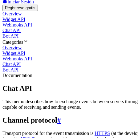
Iniciar Sesión
Regístrese gratis
Overview
Widget API
Webhooks API
Chat API
Bot API
Categorías
Overview
Widget API
Webhooks API
Chat API
Bot API
Documentation
Chat API
This memo describes how to exchange events between servers throug
capable of receiving and sending events.
Channel protocol
#
Transport protocol for the event transmission is
HTTPS
(at the develo