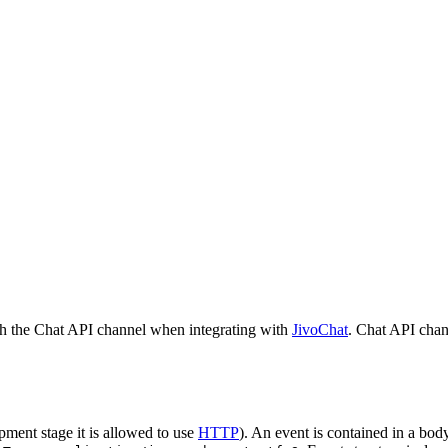
h the Chat API channel when integrating with
JivoChat
. Chat API chan
pment stage it is allowed to use
HTTP
). An event is contained in a bod