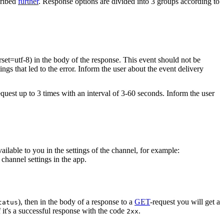
cribed
further
. Response options are divided into 3 groups according to
rset=utf-8) in the body of the response. This event should not be
ings that led to the error. Inform the user about the event delivery
equest up to 3 times with an interval of 3-60 seconds. Inform the user
vailable to you in the settings of the channel, for example:
channel settings in the app.
), then in the body of a response to a
GET
-request you will get a
tatus
 it's a successful response with the code
.
2xx