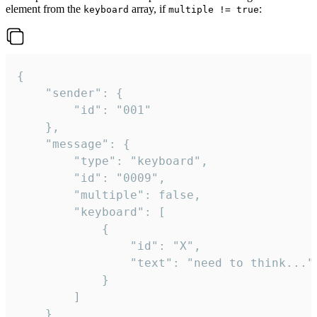
element from the
array, if
:
keyboard
multiple != true
{

	"sender": {

		"id": "001"

	},

	"message": {

		"type": "keyboard",

		"id": "0009",

		"multiple": false,

		"keyboard": [

			{

				"id": "X",

				"text": "need to think..."

			}

		]

	}
