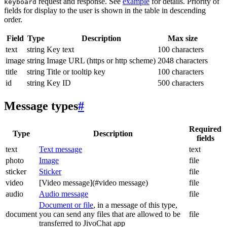
request and response. See
example
for details. Priority of
keyboard
fields for display to the user is shown in the table in descending
order.
Field
Type
Description
Max size
text
string
Key text
100 characters
image
string
Image URL (https or http scheme)
2048 characters
title
string
Title or tooltip key
100 characters
id
string
Key ID
500 characters
Message types
#
Required
Type
Description
fields
text
Text message
text
photo
Image
file
sticker
Sticker
file
video
[Video message](#video message)
file
audio
Audio message
file
Document or file
, in a message of this type,
document
you can send any files that are allowed to be
file
transferred to JivoChat app