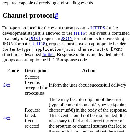
required capable of receiving and sending events.
Channel protocol
#
Transport protocol for the event transmission is
HTTPS
(at the
development stage it is allowed to use
HTTP
). An event is contained
in a body of a
POST
-request in
JSON
format (note: text encoding in
JSON format is
UTF-8
), requests must have an appropriate header
. Event
Content-Type: application/json; charset=utf-8
structure is described
further
. Response options are divided into 3
groups according to the HTTP-response code.
Code
Description
Action
Success.
Event is
2xx
Inform the user about successfull delivery
accepted for
processing
There may be a description of the error
(type of content Content-Type: text/plain;
Request
charset=utf-8) in the body of the response.
failed.
This event should not be resubmitted. It is
4xx
Event
necessary to find and correct the error of
rejected
the program or channel settings that led to
the error. Inform the user about the event