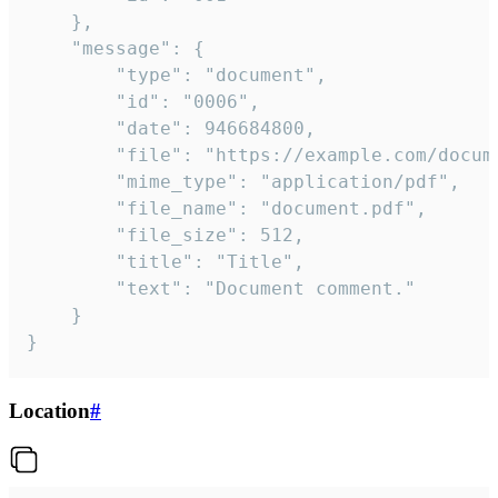
	},

	"message": {

		"type": "document",

		"id": "0006",

		"date": 946684800,

		"file": "https://example.com/document.pdf",

		"mime_type": "application/pdf",

		"file_name": "document.pdf",

		"file_size": 512,

		"title": "Title",

		"text": "Document comment."

	}

}
Location
#