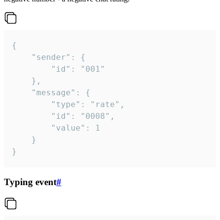
{

	"sender": {

		"id": "001"

	},

	"message": {

		"type": "rate",

		"id": "0008",

		"value": 1

	}

}
Typing event
#