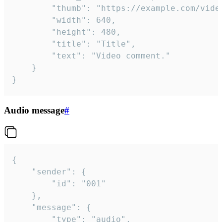
		"thumb": "https://example.com/video_thumb.png",

		"width": 640,

		"height": 480,

		"title": "Title",

		"text": "Video comment."

	}

}
Audio message
#
{

	"sender": {

		"id": "001"

	},

	"message": {

		"type": "audio",
