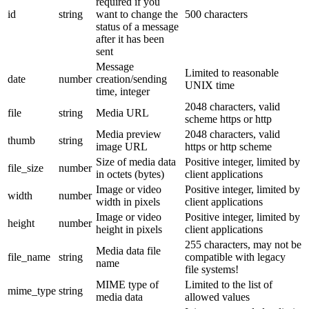
required if you
id
string
want to change the
500 characters
status of a message
after it has been
sent
Message
Limited to reasonable
date
number
creation/sending
UNIX time
time, integer
2048 characters, valid
file
string
Media URL
scheme https or http
Media preview
2048 characters, valid
thumb
string
image URL
https or http scheme
Size of media data
Positive integer, limited by
file_size
number
in octets (bytes)
client applications
Image or video
Positive integer, limited by
width
number
width in pixels
client applications
Image or video
Positive integer, limited by
height
number
height in pixels
client applications
255 characters, may not be
Media data file
file_name
string
compatible with legacy
name
file systems!
MIME type of
Limited to the list of
mime_type
string
media data
allowed values