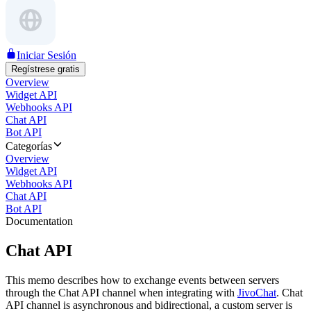
Iniciar Sesión
Regístrese gratis
Overview
Widget API
Webhooks API
Chat API
Bot API
Categorías
Overview
Widget API
Webhooks API
Chat API
Bot API
Documentation
Chat API
This memo describes how to exchange events between servers
through the Chat API channel when integrating with
JivoChat
. Chat
API channel is asynchronous and bidirectional, a custom server is