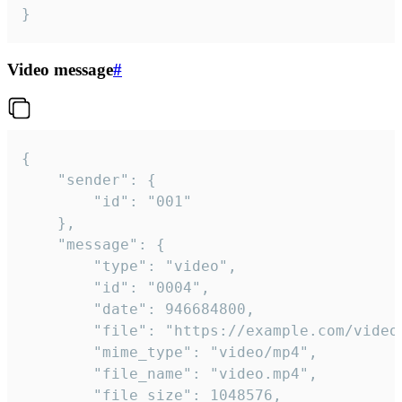
}
Video message
#
{

	"sender": {

		"id": "001"

	},

	"message": {

		"type": "video",

		"id": "0004",

		"date": 946684800,

		"file": "https://example.com/video.mp4",

		"mime_type": "video/mp4",

		"file_name": "video.mp4",

		"file_size": 1048576,
