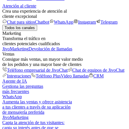
Atención al cliente
Crea una experiencia de atención al
cliente excepcional
Chat para sitios
Chatbot
WhatsApp
Instagram
Telegram
Todos los canales
Marketing
Transforma el tráfico en
clientes potenciales cualificados
JivoMarketing
Devolución de llamadas
Ventas
Consigue más ventas, un mayor valor medio
de los pedidos y una mayor base de clientes
Teléfono empresarial de JivoChat
Chat de equipos de JivoChat
Integraciones
Teléfono Plus
Video llamadas
CRM
Agente de IA
Gestiona las preguntas
más frecuentes
WhatsApp
Aumenta las ventas y ofrece asistencia
a tus clientes a través de su aplicación
de mensajería preferida
JivoMarketing
Capta la atención de tus visitantes:
capta su interés antes de que se