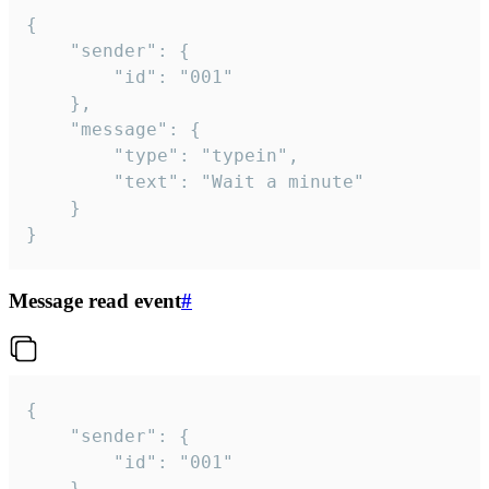
{

	"sender": {

		"id": "001"

	},

	"message": {

		"type": "typein",

		"text": "Wait a minute"

	}

}
Message read event
#
{

	"sender": {

		"id": "001"

	},
