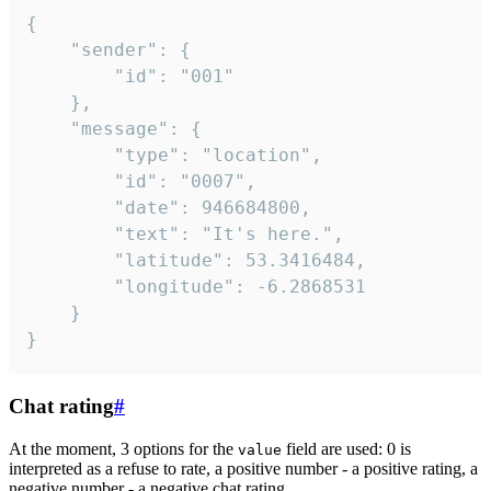
{

	"sender": {

		"id": "001"

	},

	"message": {

		"type": "location",

		"id": "0007",

		"date": 946684800,

		"text": "It's here.",

		"latitude": 53.3416484,

		"longitude": -6.2868531

	}

}
Chat rating
#
At the moment, 3 options for the
field are used: 0 is
value
interpreted as a refuse to rate, a positive number - a positive rating, a
negative number - a negative chat rating.