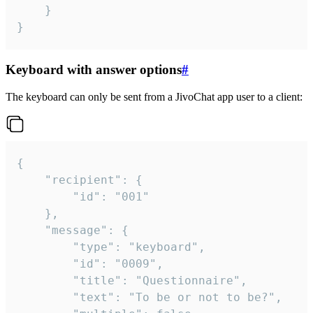
	}

}
Keyboard with answer options
#
The keyboard can only be sent from a JivoChat app user to a client:
{

	"recipient": {

		"id": "001"

	},

	"message": {

		"type": "keyboard",

		"id": "0009",

		"title": "Questionnaire",

		"text": "To be or not to be?",
