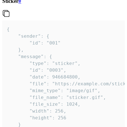
Sticker
#
{

	"sender": {

		"id": "001"

	},

	"message": {

		"type": "sticker",

		"id": "0003",

		"date": 946684800,

		"file": "https://example.com/sticker.gif",

		"mime_type": "image/gif",

		"file_name": "sticker.gif",

		"file_size": 1024,

		"width": 256,

		"height": 256

	}
