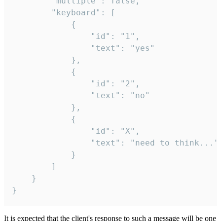
		"multiple": false,

		"keyboard": [

			{

				"id": "1",

				"text": "yes"

			},

			{

				"id": "2",

				"text": "no"

			},

			{

				"id": "X",

				"text": "need to think..."

			}

		]

	}

}
It is expected that the client's response to such a message will be one