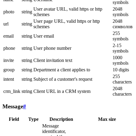
symbols
User avatar URL, valid https or http
2048
photo
string
schemes
symbols
User page URL, valid https or http
2048
url
string
schemes
символов
255
email
string
User email
symbols
2-15
phone
string
User phone number
symbols
1000
invite
string
Client invitation text
symbols
group
string
Department a client applies to
10 digits
255
intent
string
Subject of a customer's request
characters
2048
crm_link
string
Client URL in a CRM system
characters
Message
#
Field
Type
Description
Max size
Message
identificator,