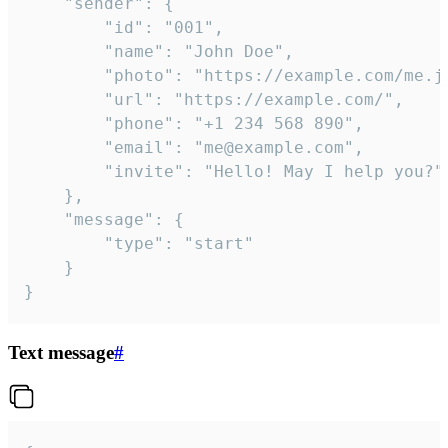
	"sender": {

		"id": "001",

		"name": "John Doe",

		"photo": "https://example.com/me.jpg",

		"url": "https://example.com/",

		"phone": "+1 234 568 890",

		"email": "me@example.com",

		"invite": "Hello! May I help you?"

	},

	"message": {

		"type": "start"

	}

}
Text message
#