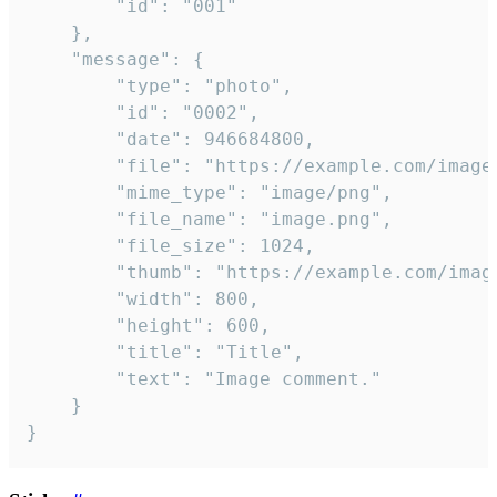
		"id": "001"

	},

	"message": {

		"type": "photo",

		"id": "0002",

		"date": 946684800,

		"file": "https://example.com/image.png",

		"mime_type": "image/png",

		"file_name": "image.png",

		"file_size": 1024,

		"thumb": "https://example.com/image_thumb.png",

		"width": 800,

		"height": 600,

		"title": "Title",

		"text": "Image comment."

	}

}