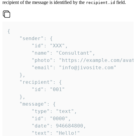
recipient of the message is identified by the
field.
recipient.id
{

	"sender": {

		"id": "XXX",

		"name": "Consultant",

		"photo": "https://example.com/avatar.png",

		"email": "info@jivosite.com"

	},

	"recipient": {

		"id": "001"

	},

	"message": {

		"type": "text",

		"id": "0000",

		"date": 946684800,

		"text": "Hello!"
