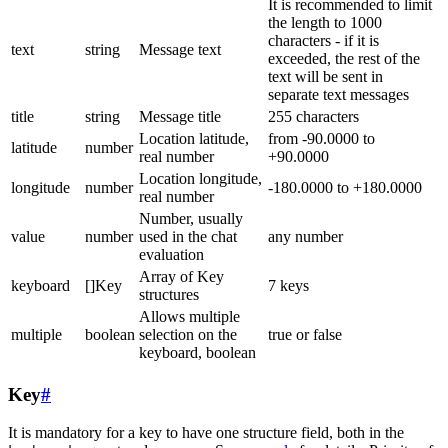
It is recommended to limit
the length to 1000
characters - if it is
text
string
Message text
exceeded, the rest of the
text will be sent in
separate text messages
title
string
Message title
255 characters
Location latitude,
from -90.0000 to
latitude
number
real number
+90.0000
Location longitude,
longitude
number
-180.0000 to +180.0000
real number
Number, usually
value
number
used in the chat
any number
evaluation
Array of Key
keyboard
[]Key
7 keys
structures
Allows multiple
multiple
boolean
selection on the
true or false
keyboard, boolean
Key
#
It is mandatory for a key to have one structure field, both in the