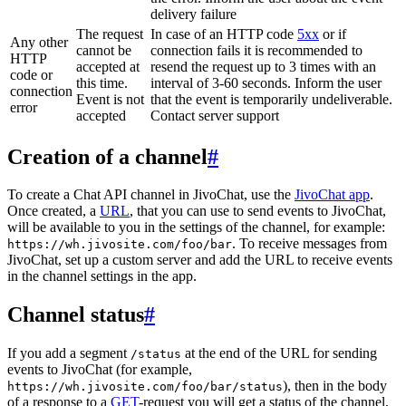
delivery failure
The request
In case of an HTTP code
5xx
or if
Any other
cannot be
connection fails it is recommended to
HTTP
accepted at
resend the request up to 3 times with an
code or
this time.
interval of 3-60 seconds. Inform the user
connection
Event is not
that the event is temporarily undeliverable.
error
accepted
Contact server support
Creation of a channel
#
To create a Chat API channel in JivoChat, use the
JivoChat app
.
Once created, a
URL
, that you can use to send events to JivoChat,
will be available to you in the settings of the channel, for example:
. To receive messages from
https://wh.jivosite.com/foo/bar
JivoChat, set up a custom server and add the URL to receive events
in the channel settings in the app.
Channel status
#
If you add a segment
at the end of the URL for sending
/status
events to JivoChat (for example,
), then in the body
https://wh.jivosite.com/foo/bar/status
of a response to a
GET
-request you will get a status of the channel,