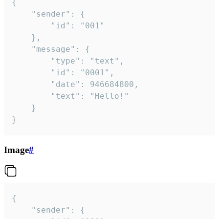
{

	"sender": {

		"id": "001"

	},

	"message": {

		"type": "text",

		"id": "0001",

		"date": 946684800,

		"text": "Hello!"

	}

}
Image
#
{

	"sender": {
