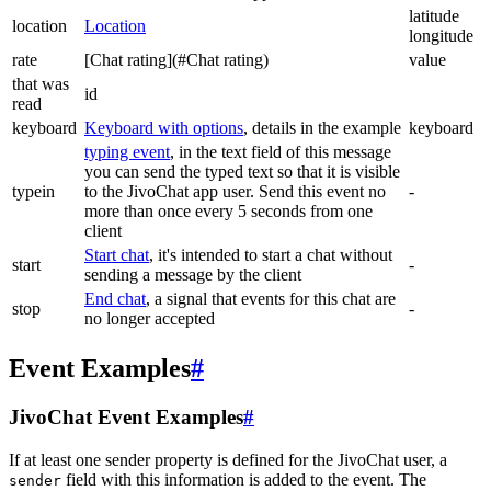
latitude
location
Location
longitude
rate
[Chat rating](#Chat rating)
value
that was
id
read
keyboard
Keyboard with options
, details in the example
keyboard
typing event
, in the text field of this message
you can send the typed text so that it is visible
typein
to the JivoChat app user. Send this event no
-
more than once every 5 seconds from one
client
Start chat
, it's intended to start a chat without
start
-
sending a message by the client
End chat
, a signal that events for this chat are
stop
-
no longer accepted
Event Examples
#
JivoChat Event Examples
#
If at least one sender property is defined for the JivoChat user, a
field with this information is added to the event. The
sender