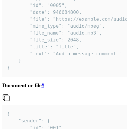
		"id": "0005",

		"date": 946684800,

		"file": "https://example.com/audio.mp3",

		"mime_type": "audio/mpeg",

		"file_name": "audio.mp3",

		"file_size": 2048,

		"title": "Title",

		"text": "Audio message comment."

	}

}
Document or file
#
{

	"sender": {

		"id": "001"
