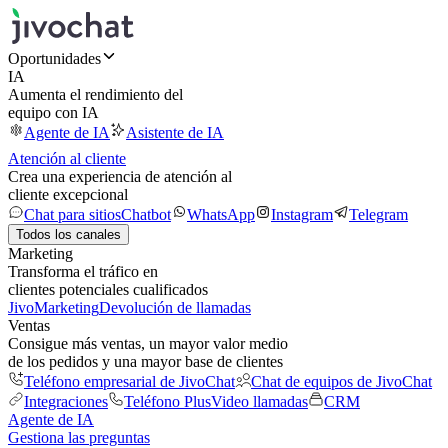
Oportunidades
IA
Aumenta el rendimiento del
equipo con IA
Agente de IA
Asistente de IA
Atención al cliente
Crea una experiencia de atención al
cliente excepcional
Chat para sitios
Chatbot
WhatsApp
Instagram
Telegram
Todos los canales
Marketing
Transforma el tráfico en
clientes potenciales cualificados
JivoMarketing
Devolución de llamadas
Ventas
Consigue más ventas, un mayor valor medio
de los pedidos y una mayor base de clientes
Teléfono empresarial de JivoChat
Chat de equipos de JivoChat
Integraciones
Teléfono Plus
Video llamadas
CRM
Agente de IA
Gestiona las preguntas