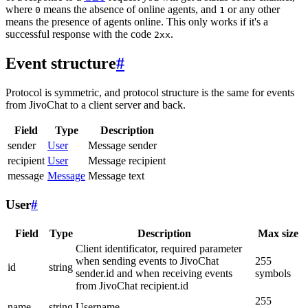
where
means the absence of online agents, and
or any other
0
1
means the presence of agents online. This only works if it's a
successful response with the code
.
2xx
Event structure
#
Protocol is symmetric, and protocol structure is the same for events
from JivoChat to a client server and back.
Field
Type
Description
sender
User
Message sender
recipient
User
Message recipient
message
Message
Message text
User
#
Field
Type
Description
Max size
Client identificator, required parameter
when sending events to JivoChat
255
id
string
sender.id and when receiving events
symbols
from JivoChat recipient.id
255
name
string
Username