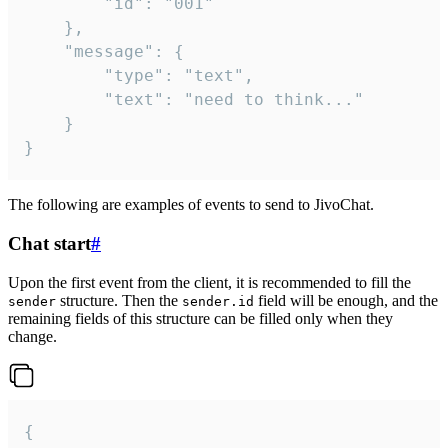
		"id": "001"

	},

	"message": {

		"type": "text",

		"text": "need to think..."

	}

}
The following are examples of events to send to JivoChat.
Chat start
#
Upon the first event from the client, it is recommended to fill the
structure. Then the
field will be enough, and the
sender
sender.id
remaining fields of this structure can be filled only when they
change.
{
