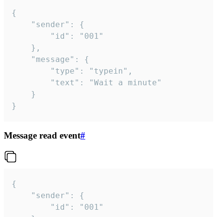
{

	"sender": {

		"id": "001"

	},

	"message": {

		"type": "typein",

		"text": "Wait a minute"

	}

}
Message read event
#
{

	"sender": {

		"id": "001"
