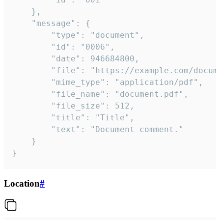
	},

	"message": {

		"type": "document",

		"id": "0006",

		"date": 946684800,

		"file": "https://example.com/document.pdf",

		"mime_type": "application/pdf",

		"file_name": "document.pdf",

		"file_size": 512,

		"title": "Title",

		"text": "Document comment."

	}

}
Location
#