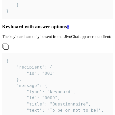
	}

}
Keyboard with answer options
#
The keyboard can only be sent from a JivoChat app user to a client:
{

	"recipient": {

		"id": "001"

	},

	"message": {

		"type": "keyboard",

		"id": "0009",

		"title": "Questionnaire",

		"text": "To be or not to be?",
