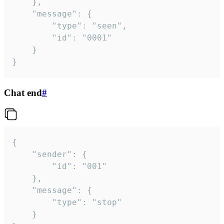
	},

	"message": {

		"type": "seen",

		"id": "0001"

	}

}
Chat end
#
{

	"sender": {

		"id": "001"

	},

	"message": {

		"type": "stop"

	}
