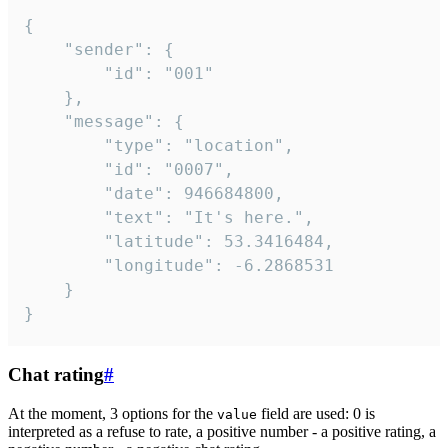
{

	"sender": {

		"id": "001"

	},

	"message": {

		"type": "location",

		"id": "0007",

		"date": 946684800,

		"text": "It's here.",

		"latitude": 53.3416484,

		"longitude": -6.2868531

	}

}
Chat rating
#
At the moment, 3 options for the
field are used: 0 is
value
interpreted as a refuse to rate, a positive number - a positive rating, a