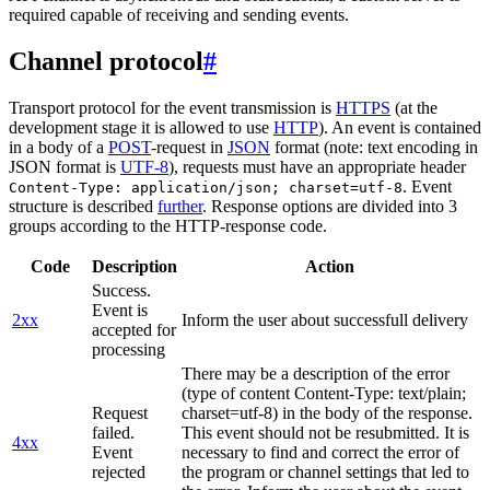
required capable of receiving and sending events.
Channel protocol
#
Transport protocol for the event transmission is
HTTPS
(at the
development stage it is allowed to use
HTTP
). An event is contained
in a body of a
POST
-request in
JSON
format (note: text encoding in
JSON format is
UTF-8
), requests must have an appropriate header
. Event
Content-Type: application/json; charset=utf-8
structure is described
further
. Response options are divided into 3
groups according to the HTTP-response code.
Code
Description
Action
Success.
Event is
2xx
Inform the user about successfull delivery
accepted for
processing
There may be a description of the error
(type of content Content-Type: text/plain;
Request
charset=utf-8) in the body of the response.
failed.
This event should not be resubmitted. It is
4xx
Event
necessary to find and correct the error of
rejected
the program or channel settings that led to