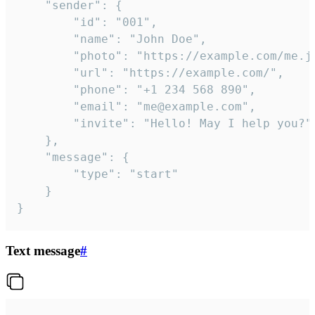
	"sender": {

		"id": "001",

		"name": "John Doe",

		"photo": "https://example.com/me.jpg",

		"url": "https://example.com/",

		"phone": "+1 234 568 890",

		"email": "me@example.com",

		"invite": "Hello! May I help you?"

	},

	"message": {

		"type": "start"

	}

}
Text message
#