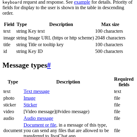
request and response. See
example
for details. Priority of
keyboard
fields for display to the user is shown in the table in descending
order.
Field
Type
Description
Max size
text
string
Key text
100 characters
image
string
Image URL (https or http scheme)
2048 characters
title
string
Title or tooltip key
100 characters
id
string
Key ID
500 characters
Message types
#
Required
Type
Description
fields
text
Text message
text
photo
Image
file
sticker
Sticker
file
video
[Video message](#video message)
file
audio
Audio message
file
Document or file
, in a message of this type,
document
you can send any files that are allowed to be
file
transferred to JivoChat app