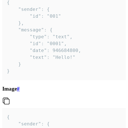
{

	"sender": {

		"id": "001"

	},

	"message": {

		"type": "text",

		"id": "0001",

		"date": 946684800,

		"text": "Hello!"

	}

}
Image
#
{

	"sender": {
