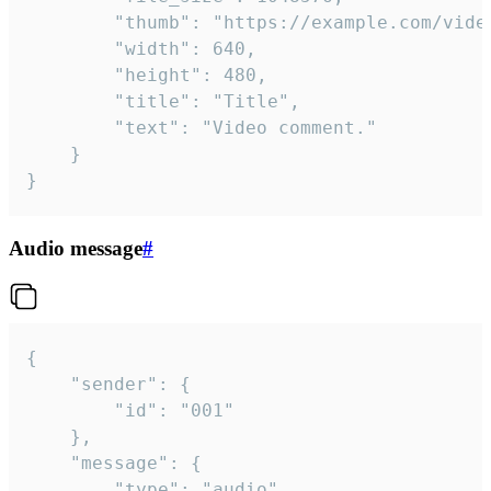
		"thumb": "https://example.com/video_thumb.png",

		"width": 640,

		"height": 480,

		"title": "Title",

		"text": "Video comment."

	}

}
Audio message
#
{

	"sender": {

		"id": "001"

	},

	"message": {

		"type": "audio",
