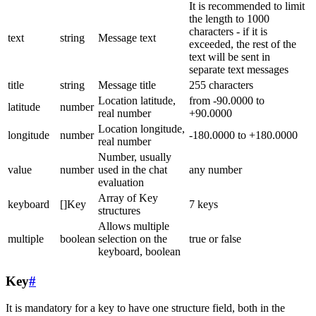
It is recommended to limit
the length to 1000
characters - if it is
text
string
Message text
exceeded, the rest of the
text will be sent in
separate text messages
title
string
Message title
255 characters
Location latitude,
from -90.0000 to
latitude
number
real number
+90.0000
Location longitude,
longitude
number
-180.0000 to +180.0000
real number
Number, usually
value
number
used in the chat
any number
evaluation
Array of Key
keyboard
[]Key
7 keys
structures
Allows multiple
multiple
boolean
selection on the
true or false
keyboard, boolean
Key
#
It is mandatory for a key to have one structure field, both in the