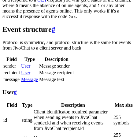
where
means the absence of online agents, and
or any other
0
1
means the presence of agents online. This only works if it's a
successful response with the code
.
2xx
Event structure
#
Protocol is symmetric, and protocol structure is the same for events
from JivoChat to a client server and back.
Field
Type
Description
sender
User
Message sender
recipient
User
Message recipient
message
Message
Message text
User
#
Field
Type
Description
Max size
Client identificator, required parameter
when sending events to JivoChat
255
id
string
sender.id and when receiving events
symbols
from JivoChat recipient.id
255