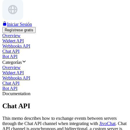
Iniciar Sesión
Regístrese gratis
Overview
Widget API
Webhooks API
Chat API
Bot API
Categorías
Overview
Widget API
Webhooks API
Chat API
Bot API
Documentation
Chat API
This memo describes how to exchange events between servers
through the Chat API channel when integrating with
JivoChat
. Chat
API channel is asynchronous and bidirectional, a custom server is