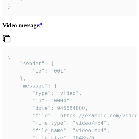
}
Video message
#
{

	"sender": {

		"id": "001"

	},

	"message": {

		"type": "video",

		"id": "0004",

		"date": 946684800,

		"file": "https://example.com/video.mp4",

		"mime_type": "video/mp4",

		"file_name": "video.mp4",

		"file_size": 1048576,
