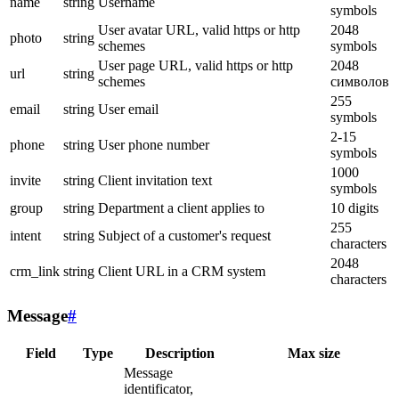
name
string
Username
symbols
User avatar URL, valid https or http
2048
photo
string
schemes
symbols
User page URL, valid https or http
2048
url
string
schemes
символов
255
email
string
User email
symbols
2-15
phone
string
User phone number
symbols
1000
invite
string
Client invitation text
symbols
group
string
Department a client applies to
10 digits
255
intent
string
Subject of a customer's request
characters
2048
crm_link
string
Client URL in a CRM system
characters
Message
#
Field
Type
Description
Max size
Message
identificator,