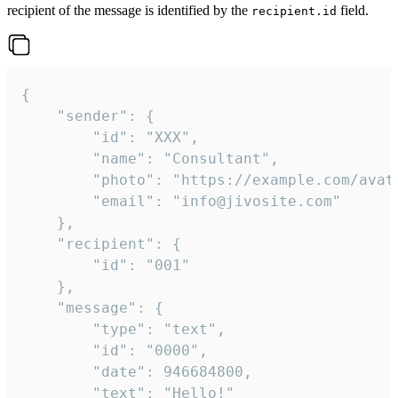
recipient of the message is identified by the
field.
recipient.id
{

	"sender": {

		"id": "XXX",

		"name": "Consultant",

		"photo": "https://example.com/avatar.png",

		"email": "info@jivosite.com"

	},

	"recipient": {

		"id": "001"

	},

	"message": {

		"type": "text",

		"id": "0000",

		"date": 946684800,

		"text": "Hello!"
