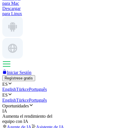
para Mac
Descargar
para Linux
Iniciar Sesión
Regístrese gratis
ES
English
Türkçe
Português
ES
English
Türkçe
Português
Oportunidades
IA
Aumenta el rendimiento del
equipo con IA
Agente de IA
Asistente de IA