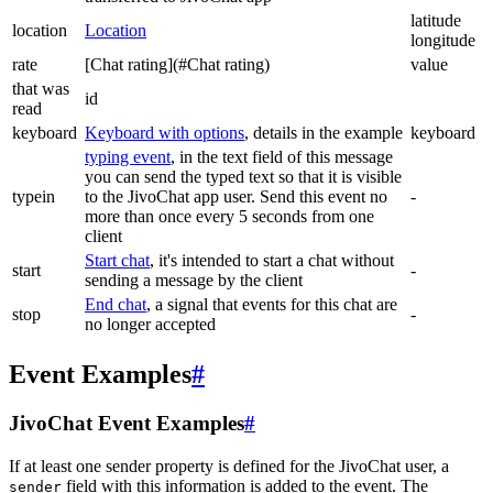
latitude
location
Location
longitude
rate
[Chat rating](#Chat rating)
value
that was
id
read
keyboard
Keyboard with options
, details in the example
keyboard
typing event
, in the text field of this message
you can send the typed text so that it is visible
typein
to the JivoChat app user. Send this event no
-
more than once every 5 seconds from one
client
Start chat
, it's intended to start a chat without
start
-
sending a message by the client
End chat
, a signal that events for this chat are
stop
-
no longer accepted
Event Examples
#
JivoChat Event Examples
#
If at least one sender property is defined for the JivoChat user, a
field with this information is added to the event. The
sender