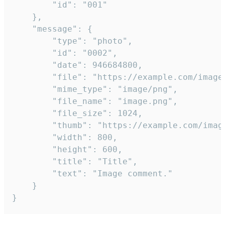
		"id": "001"

	},

	"message": {

		"type": "photo",

		"id": "0002",

		"date": 946684800,

		"file": "https://example.com/image.png",

		"mime_type": "image/png",

		"file_name": "image.png",

		"file_size": 1024,

		"thumb": "https://example.com/image_thumb.png",

		"width": 800,

		"height": 600,

		"title": "Title",

		"text": "Image comment."

	}

}