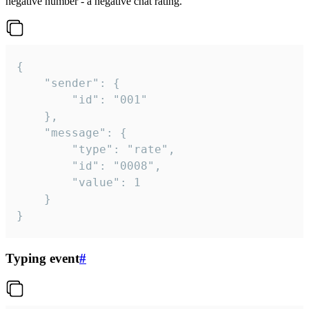
negative number - a negative chat rating.
{

	"sender": {

		"id": "001"

	},

	"message": {

		"type": "rate",

		"id": "0008",

		"value": 1

	}

}
Typing event
#