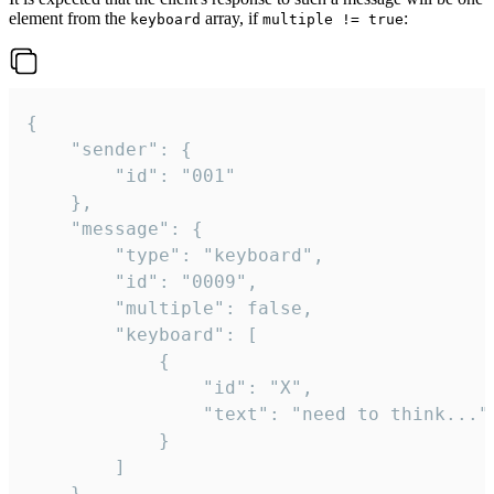
element from the
array, if
:
keyboard
multiple != true
{

	"sender": {

		"id": "001"

	},

	"message": {

		"type": "keyboard",

		"id": "0009",

		"multiple": false,

		"keyboard": [

			{

				"id": "X",

				"text": "need to think..."

			}

		]

	}
