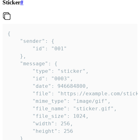
Sticker
#
{

	"sender": {

		"id": "001"

	},

	"message": {

		"type": "sticker",

		"id": "0003",

		"date": 946684800,

		"file": "https://example.com/sticker.gif",

		"mime_type": "image/gif",

		"file_name": "sticker.gif",

		"file_size": 1024,

		"width": 256,

		"height": 256

	}
