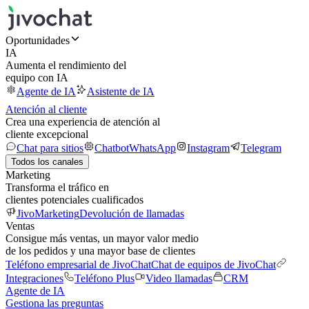
Oportunidades
IA
Aumenta el rendimiento del
equipo con IA
Agente de IA
Asistente de IA
Atención al cliente
Crea una experiencia de atención al
cliente excepcional
Chat para sitios
Chatbot
WhatsApp
Instagram
Telegram
Todos los canales
Marketing
Transforma el tráfico en
clientes potenciales cualificados
JivoMarketing
Devolución de llamadas
Ventas
Consigue más ventas, un mayor valor medio
de los pedidos y una mayor base de clientes
Teléfono empresarial de JivoChat
Chat de equipos de JivoChat
Integraciones
Teléfono Plus
Video llamadas
CRM
Agente de IA
Gestiona las preguntas