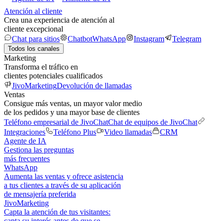
Atención al cliente
Crea una experiencia de atención al
cliente excepcional
Chat para sitios
Chatbot
WhatsApp
Instagram
Telegram
Todos los canales
Marketing
Transforma el tráfico en
clientes potenciales cualificados
JivoMarketing
Devolución de llamadas
Ventas
Consigue más ventas, un mayor valor medio
de los pedidos y una mayor base de clientes
Teléfono empresarial de JivoChat
Chat de equipos de JivoChat
Integraciones
Teléfono Plus
Video llamadas
CRM
Agente de IA
Gestiona las preguntas
más frecuentes
WhatsApp
Aumenta las ventas y ofrece asistencia
a tus clientes a través de su aplicación
de mensajería preferida
JivoMarketing
Capta la atención de tus visitantes:
capta su interés antes de que se