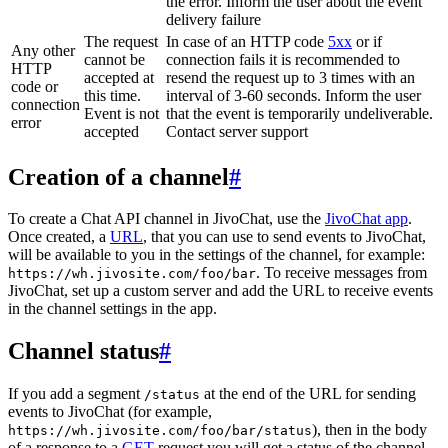
the error. Inform the user about the event
delivery failure
The request
In case of an HTTP code
5xx
or if
Any other
cannot be
connection fails it is recommended to
HTTP
accepted at
resend the request up to 3 times with an
code or
this time.
interval of 3-60 seconds. Inform the user
connection
Event is not
that the event is temporarily undeliverable.
error
accepted
Contact server support
Creation of a channel
#
To create a Chat API channel in JivoChat, use the
JivoChat app
.
Once created, a
URL
, that you can use to send events to JivoChat,
will be available to you in the settings of the channel, for example:
. To receive messages from
https://wh.jivosite.com/foo/bar
JivoChat, set up a custom server and add the URL to receive events
in the channel settings in the app.
Channel status
#
If you add a segment
at the end of the URL for sending
/status
events to JivoChat (for example,
), then in the body
https://wh.jivosite.com/foo/bar/status
of a response to a
GET
-request you will get a status of the channel,