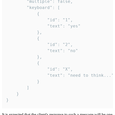
		"multiple": false,

		"keyboard": [

			{

				"id": "1",

				"text": "yes"

			},

			{

				"id": "2",

				"text": "no"

			},

			{

				"id": "X",

				"text": "need to think..."

			}

		]

	}

}
It is expected that the client's response to such a message will be one