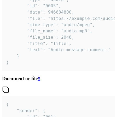
		"id": "0005",

		"date": 946684800,

		"file": "https://example.com/audio.mp3",

		"mime_type": "audio/mpeg",

		"file_name": "audio.mp3",

		"file_size": 2048,

		"title": "Title",

		"text": "Audio message comment."

	}

}
Document or file
#
{

	"sender": {

		"id": "001"
