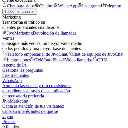
cliente excepcional
Chat para sitios
Chatbot
WhatsApp
Instagram
Telegram
Todos los canales
Marketing
Transforma el tráfico en
clientes potenciales cualificados
JivoMarketing
Devolución de llamadas
Ventas
Consigue más ventas, un mayor valor medio
de los pedidos y una mayor base de clientes
Teléfono empresarial de JivoChat
Chat de equipos de JivoChat
Integraciones
Teléfono Plus
Video llamadas
CRM
Agente de IA
Gestiona las preguntas
más frecuentes
WhatsApp
Aumenta las ventas y ofrece asistencia
a tus clientes a través de su aplicación
de mensajería preferida
JivoMarketing
Capta la atención de tus visitantes:
capta su interés antes de que se
vayan
Precios
Afiliados