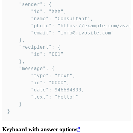
	"sender": {

		"id": "XXX",

		"name": "Consultant",

		"photo": "https://example.com/avatar.png",

		"email": "info@jivosite.com"

	},

	"recipient": {

		"id": "001"

	},

	"message": {

		"type": "text",

		"id": "0000",

		"date": 946684800,

		"text": "Hello!"

	}

}
Keyboard with answer options
#