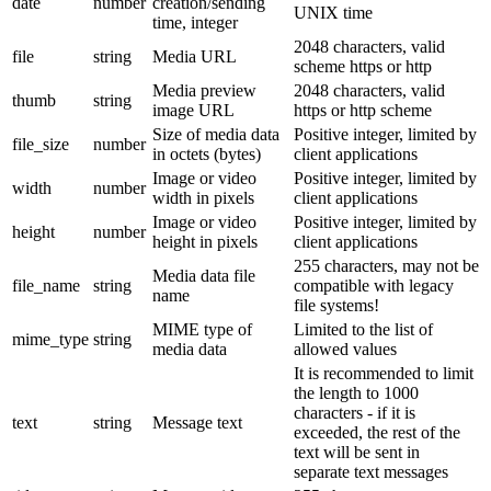
date
number
creation/sending
UNIX time
time, integer
2048 characters, valid
file
string
Media URL
scheme https or http
Media preview
2048 characters, valid
thumb
string
image URL
https or http scheme
Size of media data
Positive integer, limited by
file_size
number
in octets (bytes)
client applications
Image or video
Positive integer, limited by
width
number
width in pixels
client applications
Image or video
Positive integer, limited by
height
number
height in pixels
client applications
255 characters, may not be
Media data file
file_name
string
compatible with legacy
name
file systems!
MIME type of
Limited to the list of
mime_type
string
media data
allowed values
It is recommended to limit
the length to 1000
characters - if it is
text
string
Message text
exceeded, the rest of the
text will be sent in
separate text messages