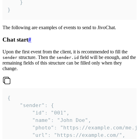
	}

}
The following are examples of events to send to JivoChat.
Chat start
#
Upon the first event from the client, it is recommended to fill the
structure. Then the
field will be enough, and the
sender
sender.id
remaining fields of this structure can be filled only when they
change.
{

	"sender": {

		"id": "001",

		"name": "John Doe",

		"photo": "https://example.com/me.jpg",

		"url": "https://example.com/",
