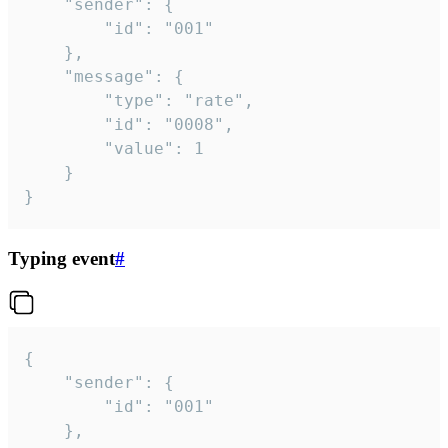
	"sender": {

		"id": "001"

	},

	"message": {

		"type": "rate",

		"id": "0008",

		"value": 1

	}

}
Typing event
#
{

	"sender": {

		"id": "001"

	},
