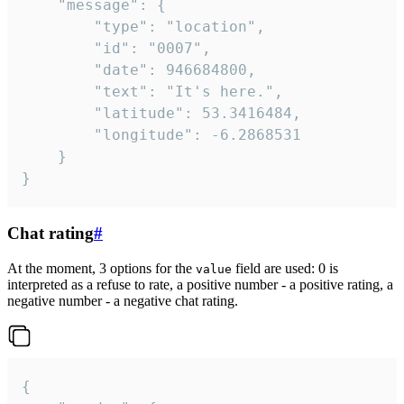
	"message": {

		"type": "location",

		"id": "0007",

		"date": 946684800,

		"text": "It's here.",

		"latitude": 53.3416484,

		"longitude": -6.2868531

	}

}
Chat rating
#
At the moment, 3 options for the
field are used: 0 is
value
interpreted as a refuse to rate, a positive number - a positive rating, a
negative number - a negative chat rating.
{
