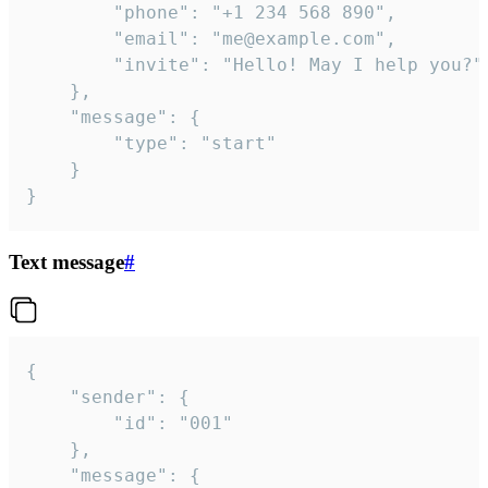
		"phone": "+1 234 568 890",

		"email": "me@example.com",

		"invite": "Hello! May I help you?"

	},

	"message": {

		"type": "start"

	}

}
Text message
#
{

	"sender": {

		"id": "001"

	},

	"message": {
