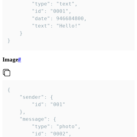
		"type": "text",

		"id": "0001",

		"date": 946684800,

		"text": "Hello!"

	}

}
Image
#
{

	"sender": {

		"id": "001"

	},

	"message": {

		"type": "photo",

		"id": "0002",
