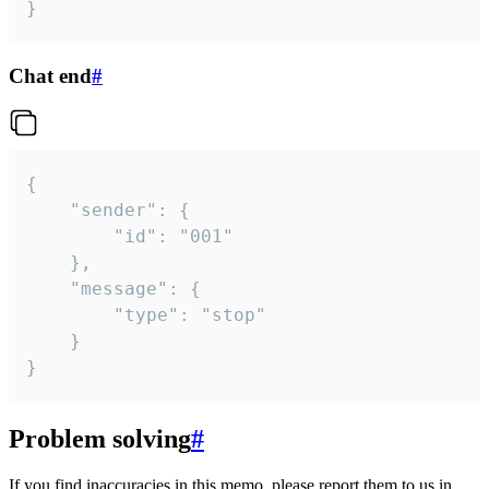
}
Chat end
#
{

	"sender": {

		"id": "001"

	},

	"message": {

		"type": "stop"

	}

}
Problem solving
#
If you find inaccuracies in this memo, please report them to us in