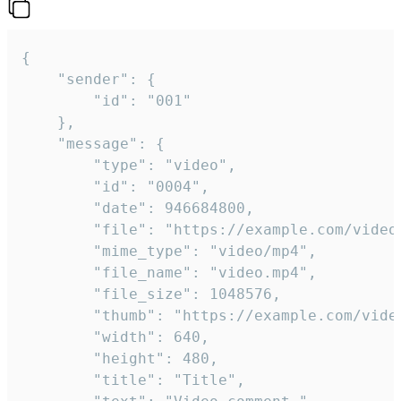
{

	"sender": {

		"id": "001"

	},

	"message": {

		"type": "video",

		"id": "0004",

		"date": 946684800,

		"file": "https://example.com/video.mp4",

		"mime_type": "video/mp4",

		"file_name": "video.mp4",

		"file_size": 1048576,

		"thumb": "https://example.com/video_thumb.png",

		"width": 640,

		"height": 480,

		"title": "Title",
