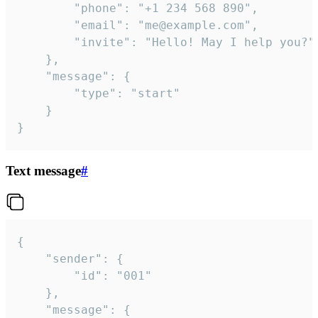
		"phone": "+1 234 568 890",

		"email": "me@example.com",

		"invite": "Hello! May I help you?"

	},

	"message": {

		"type": "start"

	}

}
Text message
#
{

	"sender": {

		"id": "001"

	},

	"message": {
