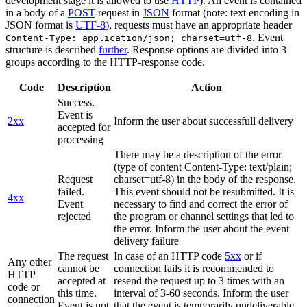
development stage it is allowed to use
HTTP
). An event is contained
in a body of a
POST
-request in
JSON
format (note: text encoding in
JSON format is
UTF-8
), requests must have an appropriate header
. Event
Content-Type: application/json; charset=utf-8
structure is described
further
. Response options are divided into 3
groups according to the HTTP-response code.
Code
Description
Action
Success.
Event is
2xx
Inform the user about successfull delivery
accepted for
processing
There may be a description of the error
(type of content Content-Type: text/plain;
Request
charset=utf-8) in the body of the response.
failed.
This event should not be resubmitted. It is
4xx
Event
necessary to find and correct the error of
rejected
the program or channel settings that led to
the error. Inform the user about the event
delivery failure
The request
In case of an HTTP code
5xx
or if
Any other
cannot be
connection fails it is recommended to
HTTP
accepted at
resend the request up to 3 times with an
code or
this time.
interval of 3-60 seconds. Inform the user
connection
Event is not
that the event is temporarily undeliverable.