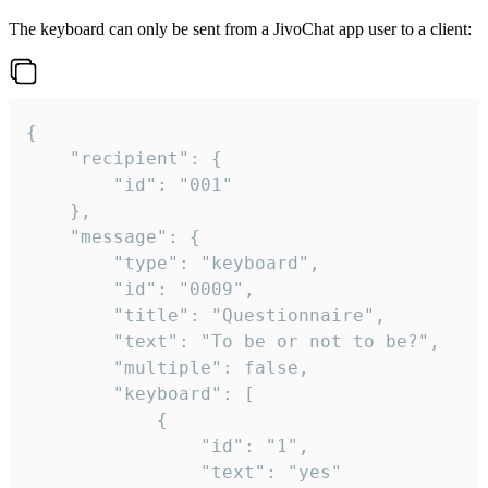
The keyboard can only be sent from a JivoChat app user to a client:
{

	"recipient": {

		"id": "001"

	},

	"message": {

		"type": "keyboard",

		"id": "0009",

		"title": "Questionnaire",

		"text": "To be or not to be?",

		"multiple": false,

		"keyboard": [

			{

				"id": "1",

				"text": "yes"
