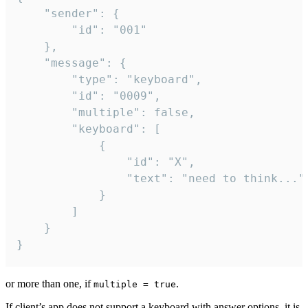
	"sender": {

		"id": "001"

	},

	"message": {

		"type": "keyboard",

		"id": "0009",

		"multiple": false,

		"keyboard": [

			{

				"id": "X",

				"text": "need to think..."

			}

		]

	}

}
or more than one, if
.
multiple = true
If client’s app does not support a keyboard with answer options, it is