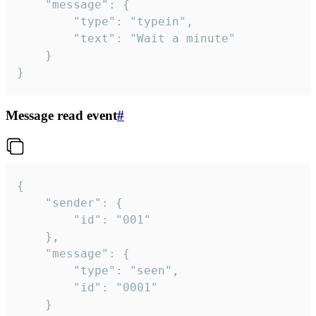
	"message": {

		"type": "typein",

		"text": "Wait a minute"

	}

}
Message read event
#
{

	"sender": {

		"id": "001"

	},

	"message": {

		"type": "seen",

		"id": "0001"

	}
