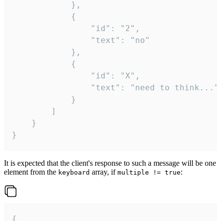
			},

			{

				"id": "2",

				"text": "no"

			},

			{

				"id": "X",

				"text": "need to think..."

			}

		]

	}

}
It is expected that the client's response to such a message will be one
element from the
array, if
:
keyboard
multiple != true
{
