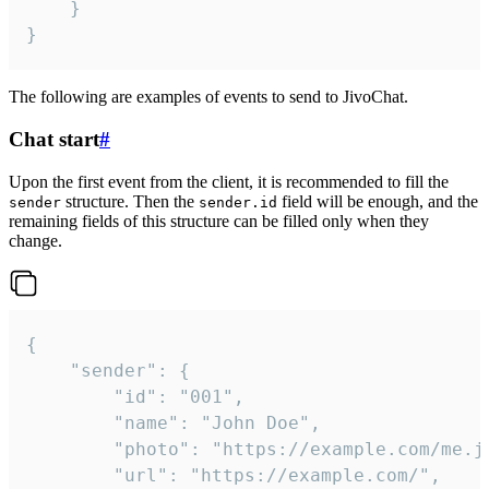
	}

}
The following are examples of events to send to JivoChat.
Chat start
#
Upon the first event from the client, it is recommended to fill the
structure. Then the
field will be enough, and the
sender
sender.id
remaining fields of this structure can be filled only when they
change.
{

	"sender": {

		"id": "001",

		"name": "John Doe",

		"photo": "https://example.com/me.jpg",

		"url": "https://example.com/",
