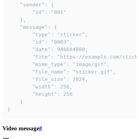
	"sender": {

		"id": "001"

	},

	"message": {

		"type": "sticker",

		"id": "0003",

		"date": 946684800,

		"file": "https://example.com/sticker.gif",

		"mime_type": "image/gif",

		"file_name": "sticker.gif",

		"file_size": 1024,

		"width": 256,

		"height": 256

	}

}
Video message
#