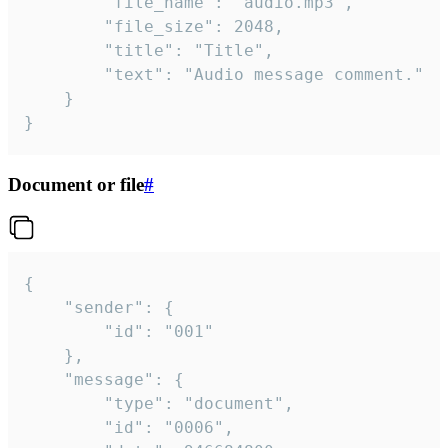
		"file_name": "audio.mp3",

		"file_size": 2048,

		"title": "Title",

		"text": "Audio message comment."

	}

}
Document or file
#
{

	"sender": {

		"id": "001"

	},

	"message": {

		"type": "document",

		"id": "0006",
