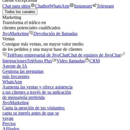
cliente excepcional
Chat para sitios
Chatbot
WhatsApp
Instagram
Telegram
Todos los canales
Marketing
Transforma el tráfico en
clientes potenciales cualificados
JivoMarketing
Devolución de llamadas
Ventas
Consigue más ventas, un mayor valor medio
de los pedidos y una mayor base de clientes
Teléfono empresarial de JivoChat
Chat de equipos de JivoChat
Integraciones
Teléfono Plus
Video llamadas
CRM
Agente de IA
Gestiona las preguntas
más frecuentes
WhatsApp
Aumenta las ventas y ofrece asistencia
a tus clientes a través de su aplicación
de mensajería preferida
JivoMarketing
Capta la atención de tus visitantes:
capta su interés antes de que se
vayan
Precios
Afiliados