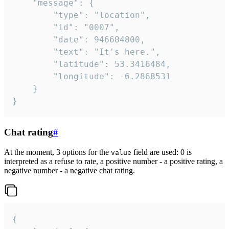
	"message": {

		"type": "location",

		"id": "0007",

		"date": 946684800,

		"text": "It's here.",

		"latitude": 53.3416484,

		"longitude": -6.2868531

	}

}
Chat rating
#
At the moment, 3 options for the
field are used: 0 is
value
interpreted as a refuse to rate, a positive number - a positive rating, a
negative number - a negative chat rating.
{
