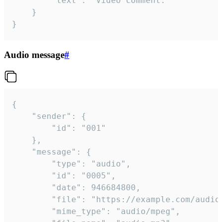
		"text": "Video comment."

	}

}
Audio message
#
{

	"sender": {

		"id": "001"

	},

	"message": {

		"type": "audio",

		"id": "0005",

		"date": 946684800,

		"file": "https://example.com/audio.mp3",

		"mime_type": "audio/mpeg",
