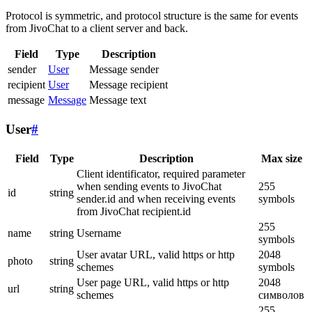
Protocol is symmetric, and protocol structure is the same for events
from JivoChat to a client server and back.
Field
Type
Description
sender
User
Message sender
recipient
User
Message recipient
message
Message
Message text
User
#
Field
Type
Description
Max size
Client identificator, required parameter
when sending events to JivoChat
255
id
string
sender.id and when receiving events
symbols
from JivoChat recipient.id
255
name
string
Username
symbols
User avatar URL, valid https or http
2048
photo
string
schemes
symbols
User page URL, valid https or http
2048
url
string
schemes
символов
255