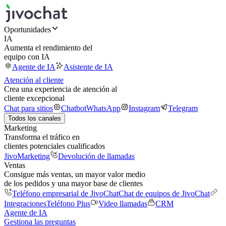
Oportunidades
IA
Aumenta el rendimiento del
equipo con IA
Agente de IA
Asistente de IA
Atención al cliente
Crea una experiencia de atención al
cliente excepcional
Chat para sitios
Chatbot
WhatsApp
Instagram
Telegram
Todos los canales
Marketing
Transforma el tráfico en
clientes potenciales cualificados
JivoMarketing
Devolución de llamadas
Ventas
Consigue más ventas, un mayor valor medio
de los pedidos y una mayor base de clientes
Teléfono empresarial de JivoChat
Chat de equipos de JivoChat
Integraciones
Teléfono Plus
Video llamadas
CRM
Agente de IA
Gestiona las preguntas