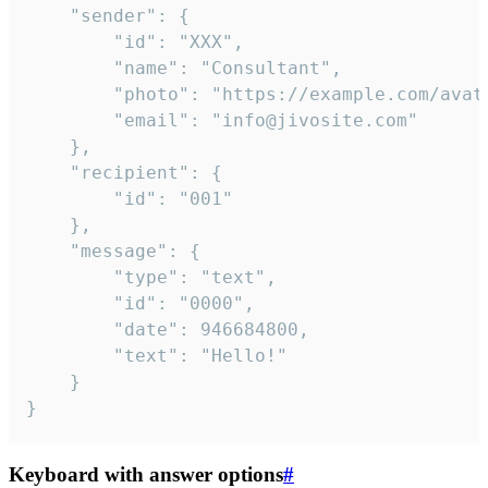
	"sender": {

		"id": "XXX",

		"name": "Consultant",

		"photo": "https://example.com/avatar.png",

		"email": "info@jivosite.com"

	},

	"recipient": {

		"id": "001"

	},

	"message": {

		"type": "text",

		"id": "0000",

		"date": 946684800,

		"text": "Hello!"

	}

}
Keyboard with answer options
#