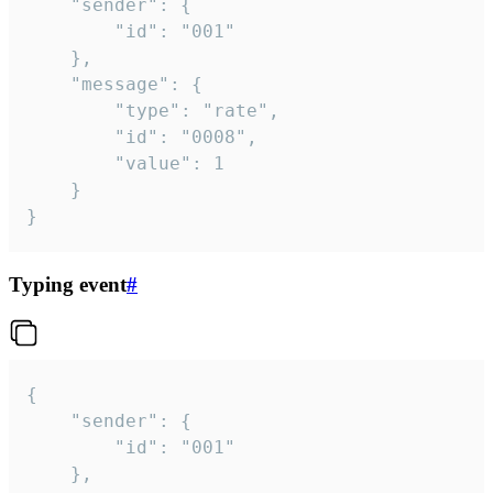
	"sender": {

		"id": "001"

	},

	"message": {

		"type": "rate",

		"id": "0008",

		"value": 1

	}

}
Typing event
#
{

	"sender": {

		"id": "001"

	},
