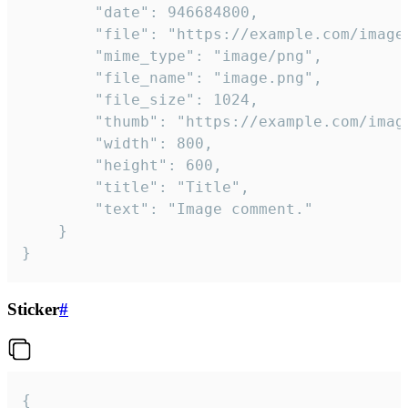
		"date": 946684800,

		"file": "https://example.com/image.png",

		"mime_type": "image/png",

		"file_name": "image.png",

		"file_size": 1024,

		"thumb": "https://example.com/image_thumb.png",

		"width": 800,

		"height": 600,

		"title": "Title",

		"text": "Image comment."

	}

}
Sticker
#
{
