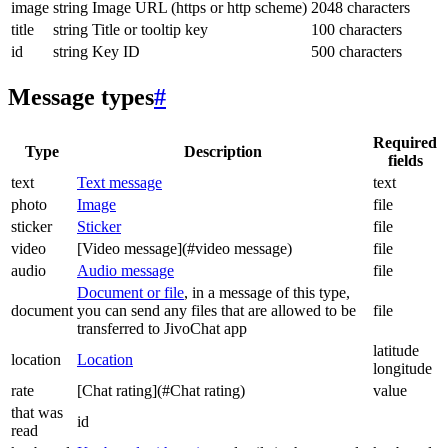
image
string
Image URL (https or http scheme)
2048 characters
title
string
Title or tooltip key
100 characters
id
string
Key ID
500 characters
Message types
#
Required
Type
Description
fields
text
Text message
text
photo
Image
file
sticker
Sticker
file
video
[Video message](#video message)
file
audio
Audio message
file
Document or file
, in a message of this type,
document
you can send any files that are allowed to be
file
transferred to JivoChat app
latitude
location
Location
longitude
rate
[Chat rating](#Chat rating)
value
that was
id
read