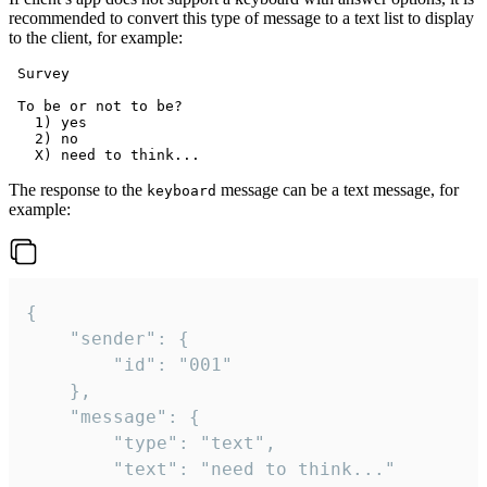
recommended to convert this type of message to a text list to display
to the client, for example:
 Survey

 To be or not to be?

   1) yes

   2) no

The response to the
message can be a text message, for
keyboard
example:
{

	"sender": {

		"id": "001"

	},

	"message": {

		"type": "text",

		"text": "need to think..."
