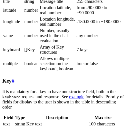
title
string
Message title
255 characters
Location latitude,
from -90.0000 to
latitude
number
real number
+90.0000
Location longitude,
longitude
number
-180.0000 to +180.0000
real number
Number, usually
value
number
used in the chat
any number
evaluation
Array of Key
keyboard
[]Key
7 keys
structures
Allows multiple
multiple
boolean
selection on the
true or false
keyboard, boolean
Key
#
It is mandatory for a key to have one structure field, both in the
request and response. See
example
for details. Priority of
keyboard
fields for display to the user is shown in the table in descending
order.
Field
Type
Description
Max size
text
string
Key text
100 characters