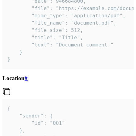
		"date": 946684800,

		"file": "https://example.com/document.pdf",

		"mime_type": "application/pdf",

		"file_name": "document.pdf",

		"file_size": 512,

		"title": "Title",

		"text": "Document comment."

	}

}
Location
#
{

	"sender": {

		"id": "001"

	},
