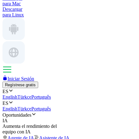
para Mac
Descargar
para Linux
Iniciar Sesión
Regístrese gratis
ES
English
Türkçe
Português
ES
English
Türkçe
Português
Oportunidades
IA
Aumenta el rendimiento del
equipo con IA
Agente de IA
Asistente de IA