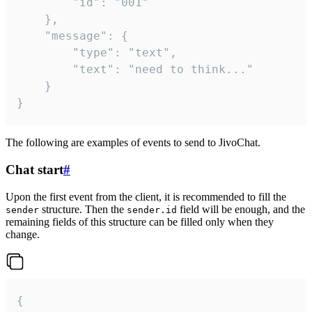
		"id": "001"

	},

	"message": {

		"type": "text",

		"text": "need to think..."

	}

}
The following are examples of events to send to JivoChat.
Chat start
#
Upon the first event from the client, it is recommended to fill the
structure. Then the
field will be enough, and the
sender
sender.id
remaining fields of this structure can be filled only when they
change.
{
