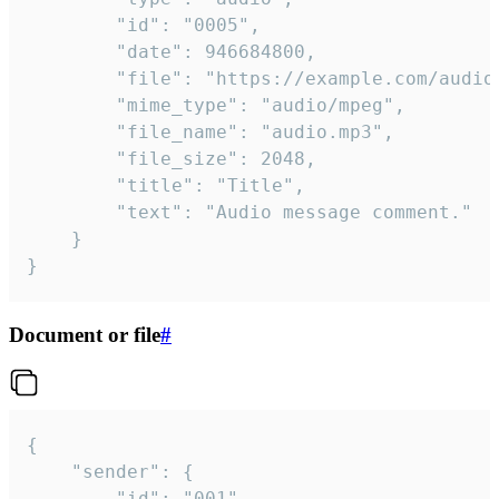
		"id": "0005",

		"date": 946684800,

		"file": "https://example.com/audio.mp3",

		"mime_type": "audio/mpeg",

		"file_name": "audio.mp3",

		"file_size": 2048,

		"title": "Title",

		"text": "Audio message comment."

	}

}
Document or file
#
{

	"sender": {

		"id": "001"
