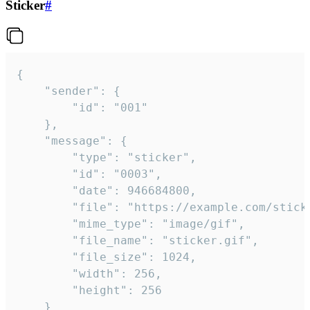
Sticker
#
{

	"sender": {

		"id": "001"

	},

	"message": {

		"type": "sticker",

		"id": "0003",

		"date": 946684800,

		"file": "https://example.com/sticker.gif",

		"mime_type": "image/gif",

		"file_name": "sticker.gif",

		"file_size": 1024,

		"width": 256,

		"height": 256

	}
