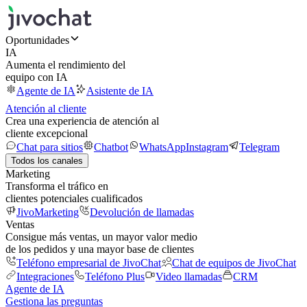
Oportunidades
IA
Aumenta el rendimiento del
equipo con IA
Agente de IA
Asistente de IA
Atención al cliente
Crea una experiencia de atención al
cliente excepcional
Chat para sitios
Chatbot
WhatsApp
Instagram
Telegram
Todos los canales
Marketing
Transforma el tráfico en
clientes potenciales cualificados
JivoMarketing
Devolución de llamadas
Ventas
Consigue más ventas, un mayor valor medio
de los pedidos y una mayor base de clientes
Teléfono empresarial de JivoChat
Chat de equipos de JivoChat
Integraciones
Teléfono Plus
Video llamadas
CRM
Agente de IA
Gestiona las preguntas