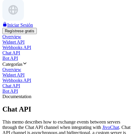
Iniciar Sesión
Regístrese gratis
Overview
Widget API
Webhooks API
Chat API
Bot API
Categorías
Overview
Widget API
Webhooks API
Chat API
Bot API
Documentation
Chat API
This memo describes how to exchange events between servers
through the Chat API channel when integrating with
JivoChat
. Chat
API channel is asynchronous and bidirectional, a custom server is