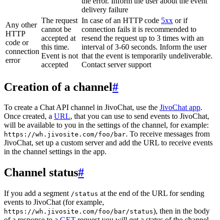
the error. Inform the user about the event
delivery failure
The request
In case of an HTTP code
5xx
or if
Any other
cannot be
connection fails it is recommended to
HTTP
accepted at
resend the request up to 3 times with an
code or
this time.
interval of 3-60 seconds. Inform the user
connection
Event is not
that the event is temporarily undeliverable.
error
accepted
Contact server support
Creation of a channel
#
To create a Chat API channel in JivoChat, use the
JivoChat app
.
Once created, a
URL
, that you can use to send events to JivoChat,
will be available to you in the settings of the channel, for example:
. To receive messages from
https://wh.jivosite.com/foo/bar
JivoChat, set up a custom server and add the URL to receive events
in the channel settings in the app.
Channel status
#
If you add a segment
at the end of the URL for sending
/status
events to JivoChat (for example,
), then in the body
https://wh.jivosite.com/foo/bar/status
of a response to a
GET
-request you will get a status of the channel,