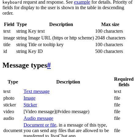
request and response. See
example
for details. Priority of
keyboard
fields for display to the user is shown in the table in descending
order.
Field
Type
Description
Max size
text
string
Key text
100 characters
image
string
Image URL (https or http scheme)
2048 characters
title
string
Title or tooltip key
100 characters
id
string
Key ID
500 characters
Message types
#
Required
Type
Description
fields
text
Text message
text
photo
Image
file
sticker
Sticker
file
video
[Video message](#video message)
file
audio
Audio message
file
Document or file
, in a message of this type,
document
you can send any files that are allowed to be
file
transferred to JivoChat app