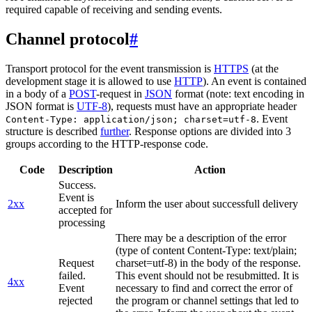
required capable of receiving and sending events.
Channel protocol
#
Transport protocol for the event transmission is
HTTPS
(at the
development stage it is allowed to use
HTTP
). An event is contained
in a body of a
POST
-request in
JSON
format (note: text encoding in
JSON format is
UTF-8
), requests must have an appropriate header
. Event
Content-Type: application/json; charset=utf-8
structure is described
further
. Response options are divided into 3
groups according to the HTTP-response code.
Code
Description
Action
Success.
Event is
2xx
Inform the user about successfull delivery
accepted for
processing
There may be a description of the error
(type of content Content-Type: text/plain;
Request
charset=utf-8) in the body of the response.
failed.
This event should not be resubmitted. It is
4xx
Event
necessary to find and correct the error of
rejected
the program or channel settings that led to