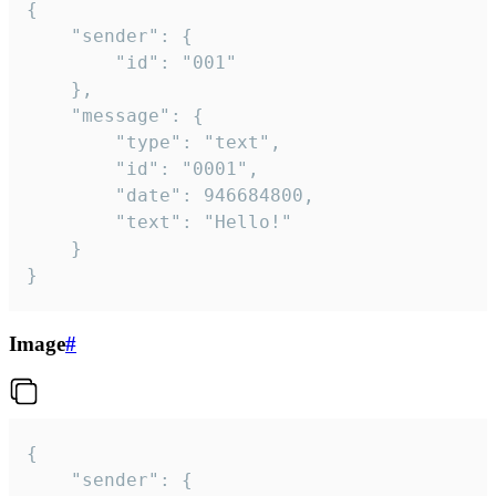
{

	"sender": {

		"id": "001"

	},

	"message": {

		"type": "text",

		"id": "0001",

		"date": 946684800,

		"text": "Hello!"

	}

}
Image
#
{

	"sender": {
