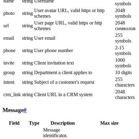
name
string
Username
symbols
User avatar URL, valid https or http
2048
photo
string
schemes
symbols
User page URL, valid https or http
2048
url
string
schemes
символов
255
email
string
User email
symbols
2-15
phone
string
User phone number
symbols
1000
invite
string
Client invitation text
symbols
group
string
Department a client applies to
10 digits
255
intent
string
Subject of a customer's request
characters
2048
crm_link
string
Client URL in a CRM system
characters
Message
#
Field
Type
Description
Max size
Message
identificator,