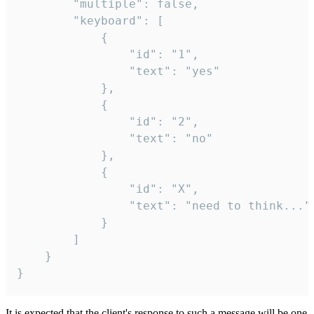
		"multiple": false,

		"keyboard": [

			{

				"id": "1",

				"text": "yes"

			},

			{

				"id": "2",

				"text": "no"

			},

			{

				"id": "X",

				"text": "need to think..."

			}

		]

	}

}
It is expected that the client's response to such a message will be one