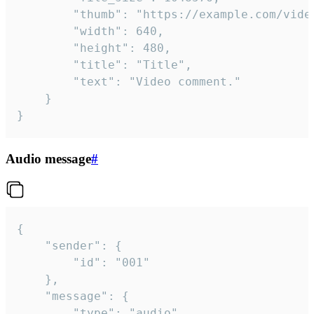
		"thumb": "https://example.com/video_thumb.png",

		"width": 640,

		"height": 480,

		"title": "Title",

		"text": "Video comment."

	}

}
Audio message
#
{

	"sender": {

		"id": "001"

	},

	"message": {

		"type": "audio",
