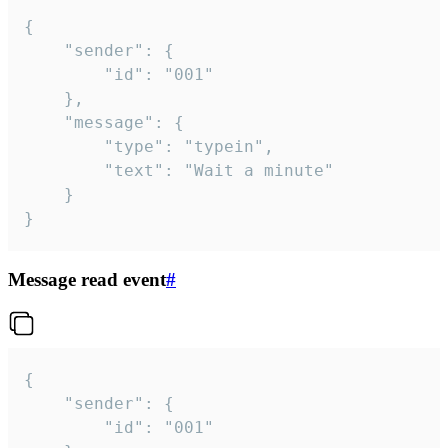
{

	"sender": {

		"id": "001"

	},

	"message": {

		"type": "typein",

		"text": "Wait a minute"

	}

}
Message read event
#
{

	"sender": {

		"id": "001"
