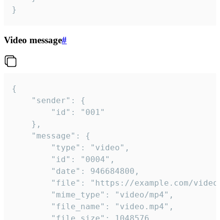
}
Video message
#
{

	"sender": {

		"id": "001"

	},

	"message": {

		"type": "video",

		"id": "0004",

		"date": 946684800,

		"file": "https://example.com/video.mp4",

		"mime_type": "video/mp4",

		"file_name": "video.mp4",

		"file_size": 1048576,
