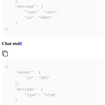
	},

	"message": {

		"type": "seen",

		"id": "0001"

	}

}
Chat end
#
{

	"sender": {

		"id": "001"

	},

	"message": {

		"type": "stop"

	}
