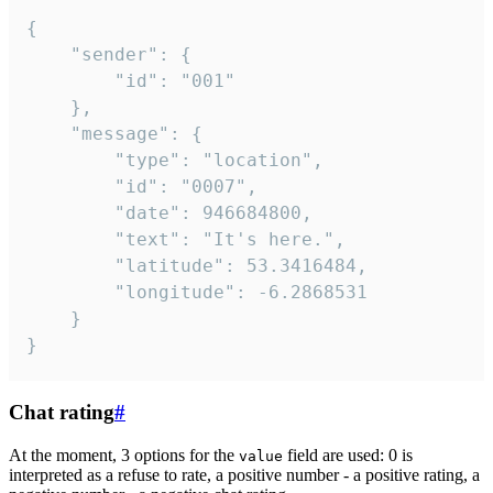
{

	"sender": {

		"id": "001"

	},

	"message": {

		"type": "location",

		"id": "0007",

		"date": 946684800,

		"text": "It's here.",

		"latitude": 53.3416484,

		"longitude": -6.2868531

	}

}
Chat rating
#
At the moment, 3 options for the
field are used: 0 is
value
interpreted as a refuse to rate, a positive number - a positive rating, a