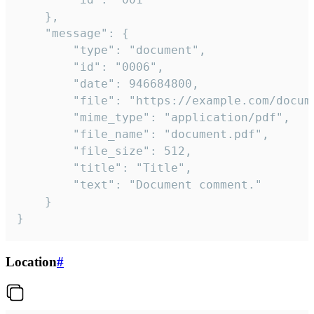
	},

	"message": {

		"type": "document",

		"id": "0006",

		"date": 946684800,

		"file": "https://example.com/document.pdf",

		"mime_type": "application/pdf",

		"file_name": "document.pdf",

		"file_size": 512,

		"title": "Title",

		"text": "Document comment."

	}

}
Location
#