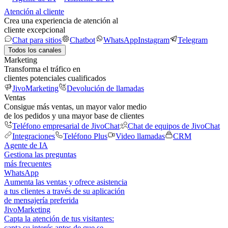
Atención al cliente
Crea una experiencia de atención al
cliente excepcional
Chat para sitios
Chatbot
WhatsApp
Instagram
Telegram
Todos los canales
Marketing
Transforma el tráfico en
clientes potenciales cualificados
JivoMarketing
Devolución de llamadas
Ventas
Consigue más ventas, un mayor valor medio
de los pedidos y una mayor base de clientes
Teléfono empresarial de JivoChat
Chat de equipos de JivoChat
Integraciones
Teléfono Plus
Video llamadas
CRM
Agente de IA
Gestiona las preguntas
más frecuentes
WhatsApp
Aumenta las ventas y ofrece asistencia
a tus clientes a través de su aplicación
de mensajería preferida
JivoMarketing
Capta la atención de tus visitantes:
capta su interés antes de que se