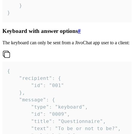
	}

}
Keyboard with answer options
#
The keyboard can only be sent from a JivoChat app user to a client:
{

	"recipient": {

		"id": "001"

	},

	"message": {

		"type": "keyboard",

		"id": "0009",

		"title": "Questionnaire",

		"text": "To be or not to be?",
