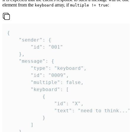
element from the
array, if
:
keyboard
multiple != true
{

	"sender": {

		"id": "001"

	},

	"message": {

		"type": "keyboard",

		"id": "0009",

		"multiple": false,

		"keyboard": [

			{

				"id": "X",

				"text": "need to think..."

			}

		]

	}
