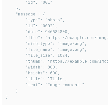
		"id": "001"

	},

	"message": {

		"type": "photo",

		"id": "0002",

		"date": 946684800,

		"file": "https://example.com/image.png",

		"mime_type": "image/png",

		"file_name": "image.png",

		"file_size": 1024,

		"thumb": "https://example.com/image_thumb.png",

		"width": 800,

		"height": 600,

		"title": "Title",

		"text": "Image comment."

	}

}