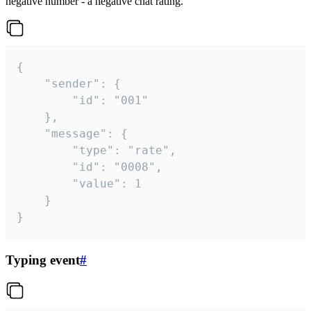
negative number - a negative chat rating.
{

	"sender": {

		"id": "001"

	},

	"message": {

		"type": "rate",

		"id": "0008",

		"value": 1

	}

}
Typing event
#