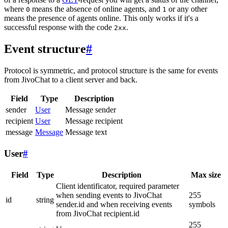
where
means the absence of online agents, and
or any other
0
1
means the presence of agents online. This only works if it's a
successful response with the code
.
2xx
Event structure
#
Protocol is symmetric, and protocol structure is the same for events
from JivoChat to a client server and back.
Field
Type
Description
sender
User
Message sender
recipient
User
Message recipient
message
Message
Message text
User
#
Field
Type
Description
Max size
Client identificator, required parameter
when sending events to JivoChat
255
id
string
sender.id and when receiving events
symbols
from JivoChat recipient.id
255