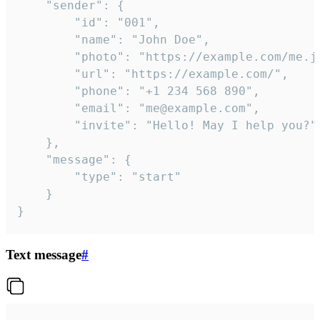
	"sender": {

		"id": "001",

		"name": "John Doe",

		"photo": "https://example.com/me.jpg",

		"url": "https://example.com/",

		"phone": "+1 234 568 890",

		"email": "me@example.com",

		"invite": "Hello! May I help you?"

	},

	"message": {

		"type": "start"

	}

}
Text message
#