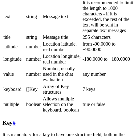
It is recommended to limit
the length to 1000
characters - if it is
text
string
Message text
exceeded, the rest of the
text will be sent in
separate text messages
title
string
Message title
255 characters
Location latitude,
from -90.0000 to
latitude
number
real number
+90.0000
Location longitude,
longitude
number
-180.0000 to +180.0000
real number
Number, usually
value
number
used in the chat
any number
evaluation
Array of Key
keyboard
[]Key
7 keys
structures
Allows multiple
multiple
boolean
selection on the
true or false
keyboard, boolean
Key
#
It is mandatory for a key to have one structure field, both in the