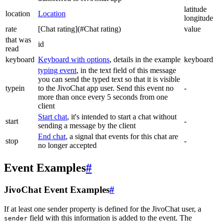
latitude
location
Location
longitude
rate
[Chat rating](#Chat rating)
value
that was
id
read
keyboard
Keyboard with options
, details in the example
keyboard
typing event
, in the text field of this message
you can send the typed text so that it is visible
typein
to the JivoChat app user. Send this event no
-
more than once every 5 seconds from one
client
Start chat
, it's intended to start a chat without
start
-
sending a message by the client
End chat
, a signal that events for this chat are
stop
-
no longer accepted
Event Examples
#
JivoChat Event Examples
#
If at least one sender property is defined for the JivoChat user, a
field with this information is added to the event. The
sender