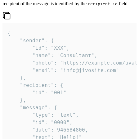
recipient of the message is identified by the
field.
recipient.id
{

	"sender": {

		"id": "XXX",

		"name": "Consultant",

		"photo": "https://example.com/avatar.png",

		"email": "info@jivosite.com"

	},

	"recipient": {

		"id": "001"

	},

	"message": {

		"type": "text",

		"id": "0000",

		"date": 946684800,

		"text": "Hello!"
