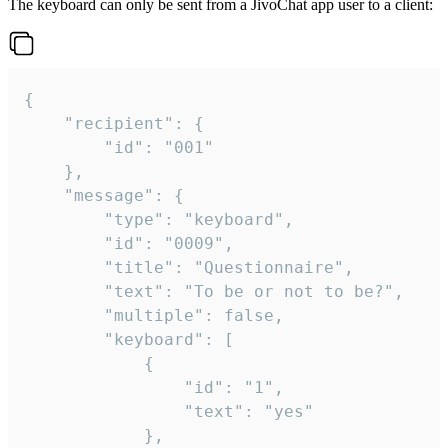
The keyboard can only be sent from a JivoChat app user to a client:
{

	"recipient": {

		"id": "001"

	},

	"message": {

		"type": "keyboard",

		"id": "0009",

		"title": "Questionnaire",

		"text": "To be or not to be?",

		"multiple": false,

		"keyboard": [

			{

				"id": "1",

				"text": "yes"

			},
