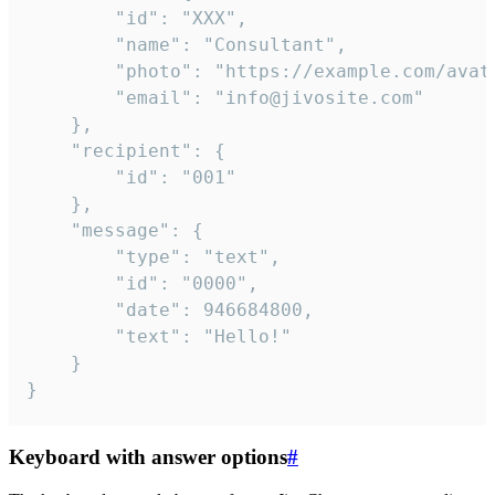
		"id": "XXX",

		"name": "Consultant",

		"photo": "https://example.com/avatar.png",

		"email": "info@jivosite.com"

	},

	"recipient": {

		"id": "001"

	},

	"message": {

		"type": "text",

		"id": "0000",

		"date": 946684800,

		"text": "Hello!"

	}

}
Keyboard with answer options
#