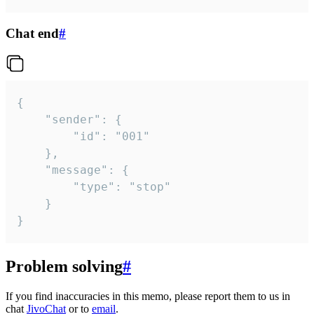
Chat end
#
{

	"sender": {

		"id": "001"

	},

	"message": {

		"type": "stop"

	}

}
Problem solving
#
If you find inaccuracies in this memo, please report them to us in
chat
JivoChat
or to
email
.