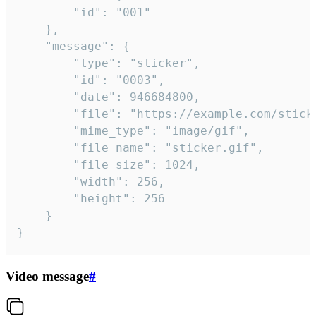
		"id": "001"

	},

	"message": {

		"type": "sticker",

		"id": "0003",

		"date": 946684800,

		"file": "https://example.com/sticker.gif",

		"mime_type": "image/gif",

		"file_name": "sticker.gif",

		"file_size": 1024,

		"width": 256,

		"height": 256

	}

}
Video message
#