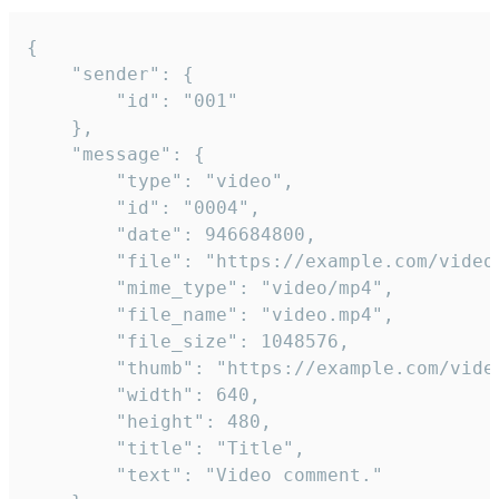
{

	"sender": {

		"id": "001"

	},

	"message": {

		"type": "video",

		"id": "0004",

		"date": 946684800,

		"file": "https://example.com/video.mp4",

		"mime_type": "video/mp4",

		"file_name": "video.mp4",

		"file_size": 1048576,

		"thumb": "https://example.com/video_thumb.png",

		"width": 640,

		"height": 480,

		"title": "Title",

		"text": "Video comment."
