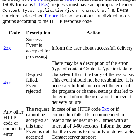
JSON format is
UTF-8
), requests must have an appropriate header
. Event
Content-Type: application/json; charset=utf-8
structure is described
further
. Response options are divided into 3
groups according to the HTTP-response code.
Code
Description
Action
Success.
Event is
2xx
Inform the user about successfull delivery
accepted for
processing
There may be a description of the error
(type of content Content-Type: text/plain;
Request
charset=utf-8) in the body of the response.
failed.
This event should not be resubmitted. It is
4xx
Event
necessary to find and correct the error of
rejected
the program or channel settings that led to
the error. Inform the user about the event
delivery failure
The request
In case of an HTTP code
5xx
or if
Any other
cannot be
connection fails it is recommended to
HTTP
accepted at
resend the request up to 3 times with an
code or
this time.
interval of 3-60 seconds. Inform the user
connection
Event is not
that the event is temporarily undeliverable.
error
accepted
Contact server support