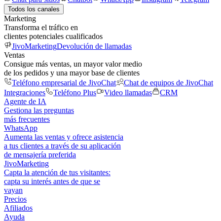
Todos los canales
Marketing
Transforma el tráfico en
clientes potenciales cualificados
JivoMarketing
Devolución de llamadas
Ventas
Consigue más ventas, un mayor valor medio
de los pedidos y una mayor base de clientes
Teléfono empresarial de JivoChat
Chat de equipos de JivoChat
Integraciones
Teléfono Plus
Video llamadas
CRM
Agente de IA
Gestiona las preguntas
más frecuentes
WhatsApp
Aumenta las ventas y ofrece asistencia
a tus clientes a través de su aplicación
de mensajería preferida
JivoMarketing
Capta la atención de tus visitantes:
capta su interés antes de que se
vayan
Precios
Afiliados
Ayuda