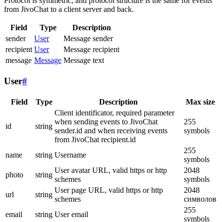
Protocol is symmetric, and protocol structure is the same for events
from JivoChat to a client server and back.
Field
Type
Description
sender
User
Message sender
recipient
User
Message recipient
message
Message
Message text
User
#
Field
Type
Description
Max size
Client identificator, required parameter
when sending events to JivoChat
255
id
string
sender.id and when receiving events
symbols
from JivoChat recipient.id
255
name
string
Username
symbols
User avatar URL, valid https or http
2048
photo
string
schemes
symbols
User page URL, valid https or http
2048
url
string
schemes
символов
255
email
string
User email
symbols