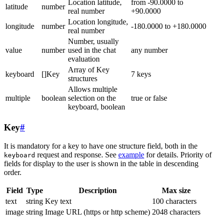
Location latitude,
from -90.0000 to
latitude
number
real number
+90.0000
Location longitude,
longitude
number
-180.0000 to +180.0000
real number
Number, usually
value
number
used in the chat
any number
evaluation
Array of Key
keyboard
[]Key
7 keys
structures
Allows multiple
multiple
boolean
selection on the
true or false
keyboard, boolean
Key
#
It is mandatory for a key to have one structure field, both in the
request and response. See
example
for details. Priority of
keyboard
fields for display to the user is shown in the table in descending
order.
Field
Type
Description
Max size
text
string
Key text
100 characters
image
string
Image URL (https or http scheme)
2048 characters