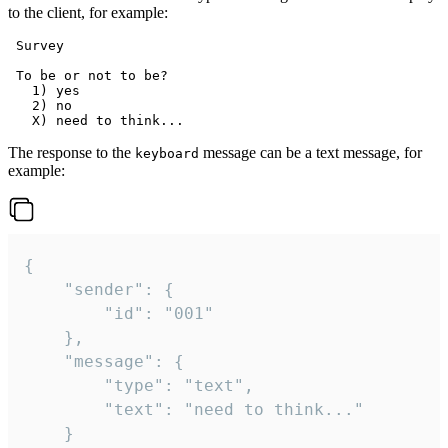
to the client, for example:
 Survey

 To be or not to be?

   1) yes

   2) no

The response to the
message can be a text message, for
keyboard
example:
{

	"sender": {

		"id": "001"

	},

	"message": {

		"type": "text",

		"text": "need to think..."

	}
