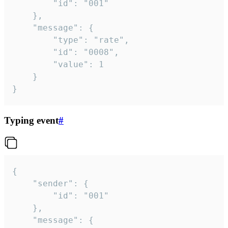
		"id": "001"

	},

	"message": {

		"type": "rate",

		"id": "0008",

		"value": 1

	}

}
Typing event
#
{

	"sender": {

		"id": "001"

	},

	"message": {
