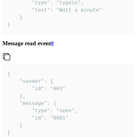
		"type": "typein",

		"text": "Wait a minute"

	}

}
Message read event
#
{

	"sender": {

		"id": "001"

	},

	"message": {

		"type": "seen",

		"id": "0001"

	}

}