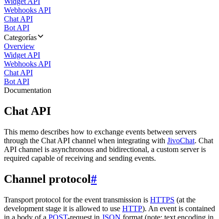
Widget API
Webhooks API
Chat API
Bot API
Categorías
Overview
Widget API
Webhooks API
Chat API
Bot API
Documentation
Chat API
This memo describes how to exchange events between servers
through the Chat API channel when integrating with
JivoChat
. Chat
API channel is asynchronous and bidirectional, a custom server is
required capable of receiving and sending events.
Channel protocol
#
Transport protocol for the event transmission is
HTTPS
(at the
development stage it is allowed to use
HTTP
). An event is contained
in a body of a
POST
-request in
JSON
format (note: text encoding in