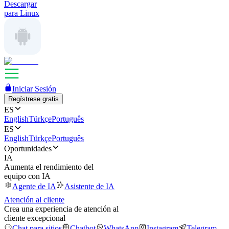
Descargar
para Linux
Iniciar Sesión
Regístrese gratis
ES
English
Türkçe
Português
ES
English
Türkçe
Português
Oportunidades
IA
Aumenta el rendimiento del
equipo con IA
Agente de IA
Asistente de IA
Atención al cliente
Crea una experiencia de atención al
cliente excepcional
Chat para sitios
Chatbot
WhatsApp
Instagram
Telegram