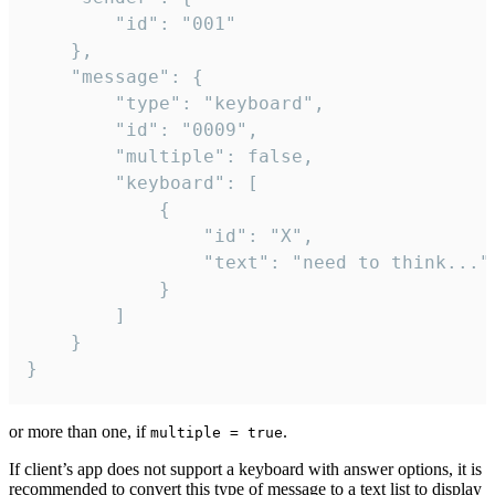
		"id": "001"

	},

	"message": {

		"type": "keyboard",

		"id": "0009",

		"multiple": false,

		"keyboard": [

			{

				"id": "X",

				"text": "need to think..."

			}

		]

	}

}
or more than one, if
.
multiple = true
If client’s app does not support a keyboard with answer options, it is
recommended to convert this type of message to a text list to display