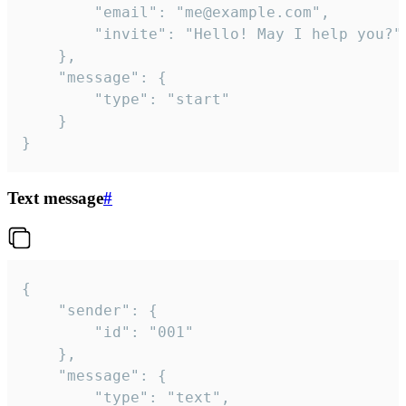
		"email": "me@example.com",

		"invite": "Hello! May I help you?"

	},

	"message": {

		"type": "start"

	}

}
Text message
#
{

	"sender": {

		"id": "001"

	},

	"message": {

		"type": "text",
