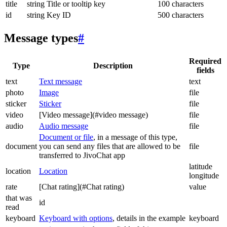
title
string
Title or tooltip key
100 characters
id
string
Key ID
500 characters
Message types
#
Required
Type
Description
fields
text
Text message
text
photo
Image
file
sticker
Sticker
file
video
[Video message](#video message)
file
audio
Audio message
file
Document or file
, in a message of this type,
document
you can send any files that are allowed to be
file
transferred to JivoChat app
latitude
location
Location
longitude
rate
[Chat rating](#Chat rating)
value
that was
id
read
keyboard
Keyboard with options
, details in the example
keyboard