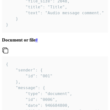
		"file_size": 2048,

		"title": "Title",

		"text": "Audio message comment."

	}

}
Document or file
#
{

	"sender": {

		"id": "001"

	},

	"message": {

		"type": "document",

		"id": "0006",

		"date": 946684800,
