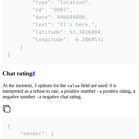
		"type": "location",

		"id": "0007",

		"date": 946684800,

		"text": "It's here.",

		"latitude": 53.3416484,

		"longitude": -6.2868531

	}

}
Chat rating
#
At the moment, 3 options for the
field are used: 0 is
value
interpreted as a refuse to rate, a positive number - a positive rating, a
negative number - a negative chat rating.
{

	"sender": {
