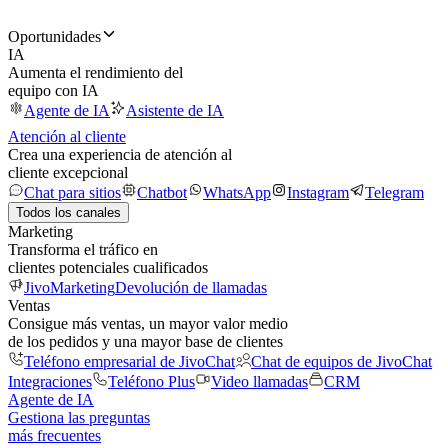
Oportunidades
IA
Aumenta el rendimiento del
equipo con IA
Agente de IA
Asistente de IA
Atención al cliente
Crea una experiencia de atención al
cliente excepcional
Chat para sitios
Chatbot
WhatsApp
Instagram
Telegram
Todos los canales
Marketing
Transforma el tráfico en
clientes potenciales cualificados
JivoMarketing
Devolución de llamadas
Ventas
Consigue más ventas, un mayor valor medio
de los pedidos y una mayor base de clientes
Teléfono empresarial de JivoChat
Chat de equipos de JivoChat
Integraciones
Teléfono Plus
Video llamadas
CRM
Agente de IA
Gestiona las preguntas
más frecuentes