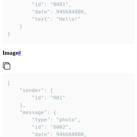
		"id": "0001",

		"date": 946684800,

		"text": "Hello!"

	}

}
Image
#
{

	"sender": {

		"id": "001"

	},

	"message": {

		"type": "photo",

		"id": "0002",

		"date": 946684800,
