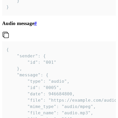
	}

}
Audio message
#
{

	"sender": {

		"id": "001"

	},

	"message": {

		"type": "audio",

		"id": "0005",

		"date": 946684800,

		"file": "https://example.com/audio.mp3",

		"mime_type": "audio/mpeg",

		"file_name": "audio.mp3",
