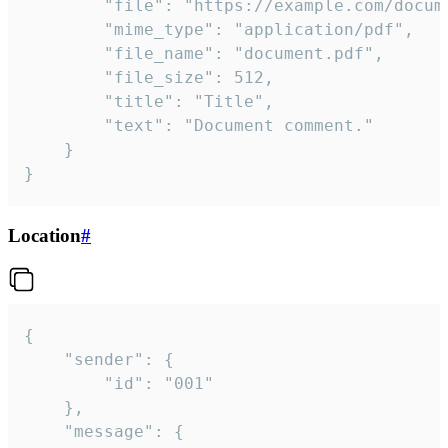
		"file": "https://example.com/document.pdf",

		"mime_type": "application/pdf",

		"file_name": "document.pdf",

		"file_size": 512,

		"title": "Title",

		"text": "Document comment."

	}

}
Location
#
{

	"sender": {

		"id": "001"

	},

	"message": {
