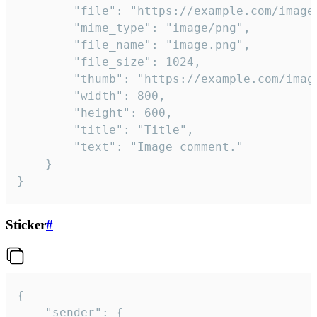
		"file": "https://example.com/image.png",

		"mime_type": "image/png",

		"file_name": "image.png",

		"file_size": 1024,

		"thumb": "https://example.com/image_thumb.png",

		"width": 800,

		"height": 600,

		"title": "Title",

		"text": "Image comment."

	}

}
Sticker
#
{

	"sender": {
