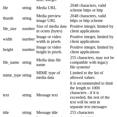
2048 characters, valid
file
string
Media URL
scheme https or http
Media preview
2048 characters, valid
thumb
string
image URL
https or http scheme
Size of media data
Positive integer, limited by
file_size
number
in octets (bytes)
client applications
Image or video
Positive integer, limited by
width
number
width in pixels
client applications
Image or video
Positive integer, limited by
height
number
height in pixels
client applications
255 characters, may not be
Media data file
file_name
string
compatible with legacy
name
file systems!
MIME type of
Limited to the list of
mime_type
string
media data
allowed values
It is recommended to limit
the length to 1000
characters - if it is
text
string
Message text
exceeded, the rest of the
text will be sent in
separate text messages
title
string
Message title
255 characters