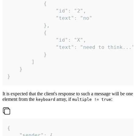
			{

				"id": "2",

				"text": "no"

			},

			{

				"id": "X",

				"text": "need to think..."

			}

		]

	}

}
It is expected that the client's response to such a message will be one
element from the
array, if
:
keyboard
multiple != true
{

	"sender": {
