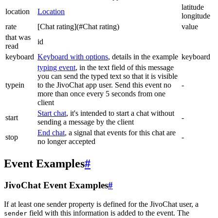
latitude
location
Location
longitude
rate
[Chat rating](#Chat rating)
value
that was
id
read
keyboard
Keyboard with options
, details in the example
keyboard
typing event
, in the text field of this message
you can send the typed text so that it is visible
typein
to the JivoChat app user. Send this event no
-
more than once every 5 seconds from one
client
Start chat
, it's intended to start a chat without
start
-
sending a message by the client
End chat
, a signal that events for this chat are
stop
-
no longer accepted
Event Examples
#
JivoChat Event Examples
#
If at least one sender property is defined for the JivoChat user, a
field with this information is added to the event. The
sender