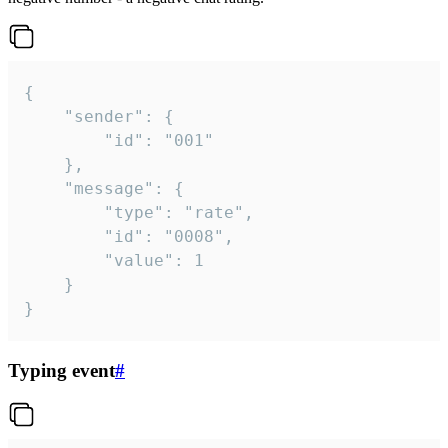
{

	"sender": {

		"id": "001"

	},

	"message": {

		"type": "rate",

		"id": "0008",

		"value": 1

	}

}
Typing event
#