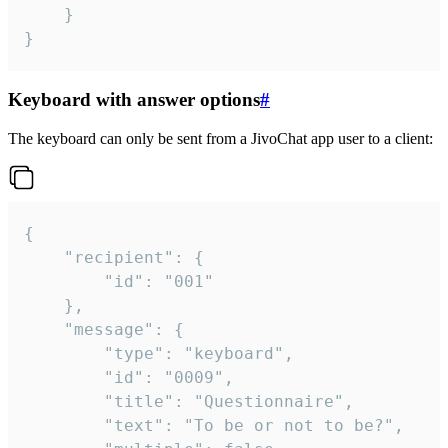
	}

}
Keyboard with answer options
#
The keyboard can only be sent from a JivoChat app user to a client:
{

	"recipient": {

		"id": "001"

	},

	"message": {

		"type": "keyboard",

		"id": "0009",

		"title": "Questionnaire",

		"text": "To be or not to be?",
