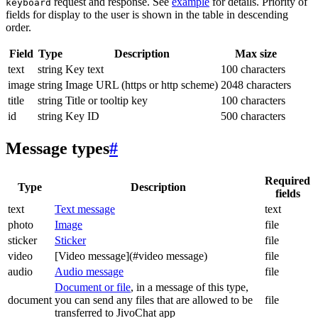
request and response. See
example
for details. Priority of
keyboard
fields for display to the user is shown in the table in descending
order.
Field
Type
Description
Max size
text
string
Key text
100 characters
image
string
Image URL (https or http scheme)
2048 characters
title
string
Title or tooltip key
100 characters
id
string
Key ID
500 characters
Message types
#
Required
Type
Description
fields
text
Text message
text
photo
Image
file
sticker
Sticker
file
video
[Video message](#video message)
file
audio
Audio message
file
Document or file
, in a message of this type,
document
you can send any files that are allowed to be
file
transferred to JivoChat app