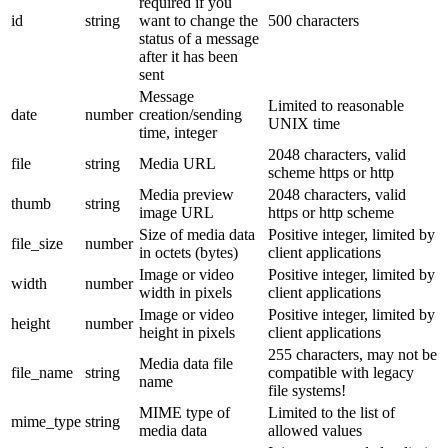
required if you
id
string
want to change the
500 characters
status of a message
after it has been
sent
Message
Limited to reasonable
date
number
creation/sending
UNIX time
time, integer
2048 characters, valid
file
string
Media URL
scheme https or http
Media preview
2048 characters, valid
thumb
string
image URL
https or http scheme
Size of media data
Positive integer, limited by
file_size
number
in octets (bytes)
client applications
Image or video
Positive integer, limited by
width
number
width in pixels
client applications
Image or video
Positive integer, limited by
height
number
height in pixels
client applications
255 characters, may not be
Media data file
file_name
string
compatible with legacy
name
file systems!
MIME type of
Limited to the list of
mime_type
string
media data
allowed values