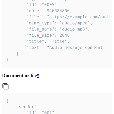
		"id": "0005",

		"date": 946684800,

		"file": "https://example.com/audio.mp3",

		"mime_type": "audio/mpeg",

		"file_name": "audio.mp3",

		"file_size": 2048,

		"title": "Title",

		"text": "Audio message comment."

	}

}
Document or file
#
{

	"sender": {

		"id": "001"
