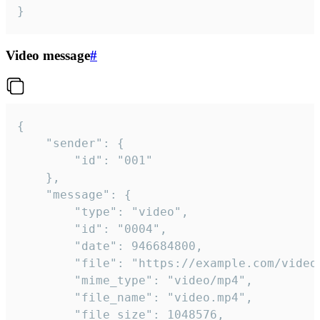
}
Video message
#
{

	"sender": {

		"id": "001"

	},

	"message": {

		"type": "video",

		"id": "0004",

		"date": 946684800,

		"file": "https://example.com/video.mp4",

		"mime_type": "video/mp4",

		"file_name": "video.mp4",

		"file_size": 1048576,
