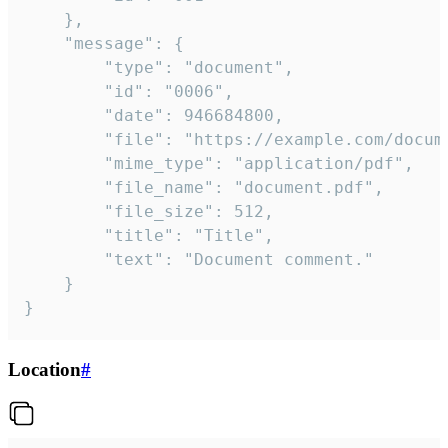
	},

	"message": {

		"type": "document",

		"id": "0006",

		"date": 946684800,

		"file": "https://example.com/document.pdf",

		"mime_type": "application/pdf",

		"file_name": "document.pdf",

		"file_size": 512,

		"title": "Title",

		"text": "Document comment."

	}

}
Location
#