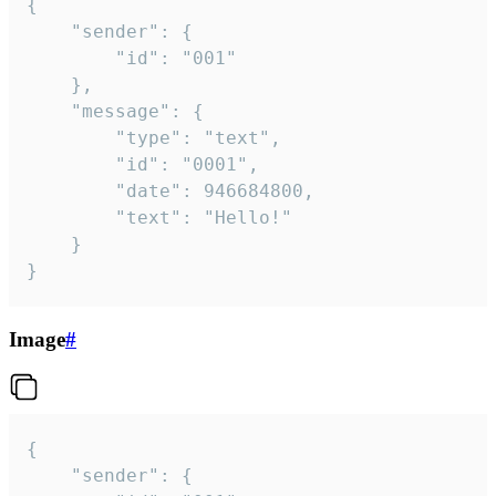
{

	"sender": {

		"id": "001"

	},

	"message": {

		"type": "text",

		"id": "0001",

		"date": 946684800,

		"text": "Hello!"

	}

}
Image
#
{

	"sender": {
