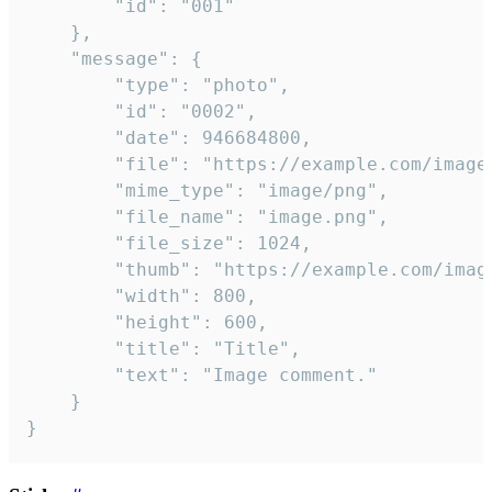
		"id": "001"

	},

	"message": {

		"type": "photo",

		"id": "0002",

		"date": 946684800,

		"file": "https://example.com/image.png",

		"mime_type": "image/png",

		"file_name": "image.png",

		"file_size": 1024,

		"thumb": "https://example.com/image_thumb.png",

		"width": 800,

		"height": 600,

		"title": "Title",

		"text": "Image comment."

	}

}