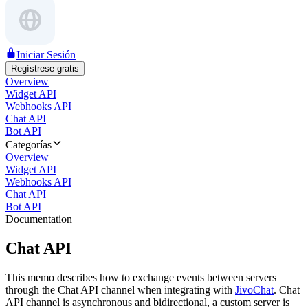
Iniciar Sesión
Regístrese gratis
Overview
Widget API
Webhooks API
Chat API
Bot API
Categorías
Overview
Widget API
Webhooks API
Chat API
Bot API
Documentation
Chat API
This memo describes how to exchange events between servers
through the Chat API channel when integrating with
JivoChat
. Chat
API channel is asynchronous and bidirectional, a custom server is