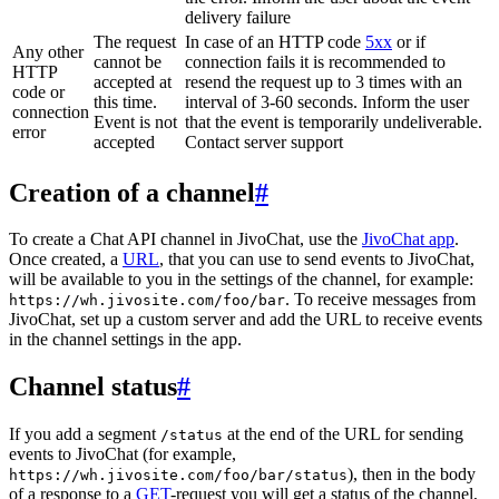
delivery failure
The request
In case of an HTTP code
5xx
or if
Any other
cannot be
connection fails it is recommended to
HTTP
accepted at
resend the request up to 3 times with an
code or
this time.
interval of 3-60 seconds. Inform the user
connection
Event is not
that the event is temporarily undeliverable.
error
accepted
Contact server support
Creation of a channel
#
To create a Chat API channel in JivoChat, use the
JivoChat app
.
Once created, a
URL
, that you can use to send events to JivoChat,
will be available to you in the settings of the channel, for example:
. To receive messages from
https://wh.jivosite.com/foo/bar
JivoChat, set up a custom server and add the URL to receive events
in the channel settings in the app.
Channel status
#
If you add a segment
at the end of the URL for sending
/status
events to JivoChat (for example,
), then in the body
https://wh.jivosite.com/foo/bar/status
of a response to a
GET
-request you will get a status of the channel,