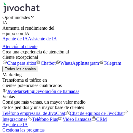
Oportunidades
IA
Aumenta el rendimiento del
equipo con IA
Agente de IA
Asistente de IA
Atención al cliente
Crea una experiencia de atención al
cliente excepcional
Chat para sitios
Chatbot
WhatsApp
Instagram
Telegram
Todos los canales
Marketing
Transforma el tráfico en
clientes potenciales cualificados
JivoMarketing
Devolución de llamadas
Ventas
Consigue más ventas, un mayor valor medio
de los pedidos y una mayor base de clientes
Teléfono empresarial de JivoChat
Chat de equipos de JivoChat
Integraciones
Teléfono Plus
Video llamadas
CRM
Agente de IA
Gestiona las preguntas