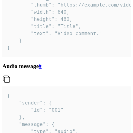
		"thumb": "https://example.com/video_thumb.png",

		"width": 640,

		"height": 480,

		"title": "Title",

		"text": "Video comment."

	}

}
Audio message
#
{

	"sender": {

		"id": "001"

	},

	"message": {

		"type": "audio",
