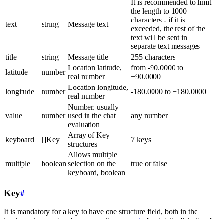
It is recommended to limit
the length to 1000
characters - if it is
text
string
Message text
exceeded, the rest of the
text will be sent in
separate text messages
title
string
Message title
255 characters
Location latitude,
from -90.0000 to
latitude
number
real number
+90.0000
Location longitude,
longitude
number
-180.0000 to +180.0000
real number
Number, usually
value
number
used in the chat
any number
evaluation
Array of Key
keyboard
[]Key
7 keys
structures
Allows multiple
multiple
boolean
selection on the
true or false
keyboard, boolean
Key
#
It is mandatory for a key to have one structure field, both in the