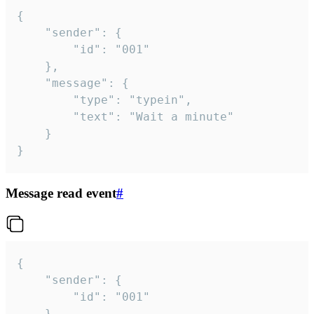
{

	"sender": {

		"id": "001"

	},

	"message": {

		"type": "typein",

		"text": "Wait a minute"

	}

}
Message read event
#
{

	"sender": {

		"id": "001"

	},
