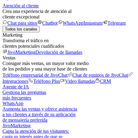
Atención al cliente
Crea una experiencia de atención al
cliente excepcional
Chat para sitios
Chatbot
WhatsApp
Instagram
Telegram
Todos los canales
Marketing
Transforma el tráfico en
clientes potenciales cualificados
JivoMarketing
Devolución de llamadas
Ventas
Consigue más ventas, un mayor valor medio
de los pedidos y una mayor base de clientes
Teléfono empresarial de JivoChat
Chat de equipos de JivoChat
Integraciones
Teléfono Plus
Video llamadas
CRM
Agente de IA
Gestiona las preguntas
más frecuentes
WhatsApp
Aumenta las ventas y ofrece asistencia
a tus clientes a través de su aplicación
de mensajería preferida
JivoMarketing
Capta la atención de tus visitantes:
capta su interés antes de que se