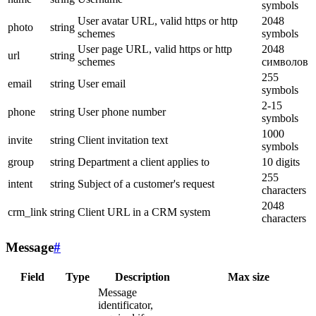
symbols
User avatar URL, valid https or http
2048
photo
string
schemes
symbols
User page URL, valid https or http
2048
url
string
schemes
символов
255
email
string
User email
symbols
2-15
phone
string
User phone number
symbols
1000
invite
string
Client invitation text
symbols
group
string
Department a client applies to
10 digits
255
intent
string
Subject of a customer's request
characters
2048
crm_link
string
Client URL in a CRM system
characters
Message
#
Field
Type
Description
Max size
Message
identificator,