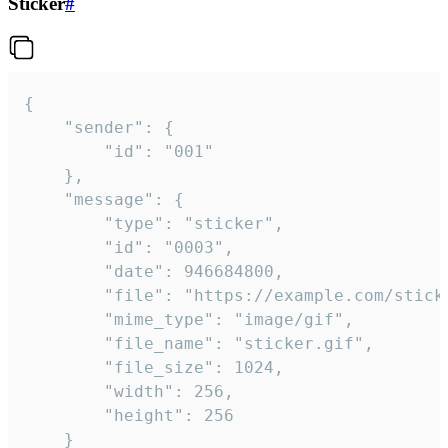
Sticker
#
{

	"sender": {

		"id": "001"

	},

	"message": {

		"type": "sticker",

		"id": "0003",

		"date": 946684800,

		"file": "https://example.com/sticker.gif",

		"mime_type": "image/gif",

		"file_name": "sticker.gif",

		"file_size": 1024,

		"width": 256,

		"height": 256

	}
