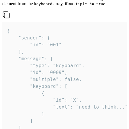
element from the
array, if
:
keyboard
multiple != true
{

	"sender": {

		"id": "001"

	},

	"message": {

		"type": "keyboard",

		"id": "0009",

		"multiple": false,

		"keyboard": [

			{

				"id": "X",

				"text": "need to think..."

			}

		]

	}
