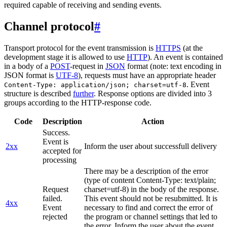
required capable of receiving and sending events.
Channel protocol
#
Transport protocol for the event transmission is
HTTPS
(at the
development stage it is allowed to use
HTTP
). An event is contained
in a body of a
POST
-request in
JSON
format (note: text encoding in
JSON format is
UTF-8
), requests must have an appropriate header
. Event
Content-Type: application/json; charset=utf-8
structure is described
further
. Response options are divided into 3
groups according to the HTTP-response code.
Code
Description
Action
Success.
Event is
2xx
Inform the user about successfull delivery
accepted for
processing
There may be a description of the error
(type of content Content-Type: text/plain;
Request
charset=utf-8) in the body of the response.
failed.
This event should not be resubmitted. It is
4xx
Event
necessary to find and correct the error of
rejected
the program or channel settings that led to
the error. Inform the user about the event