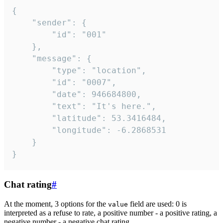
{

	"sender": {

		"id": "001"

	},

	"message": {

		"type": "location",

		"id": "0007",

		"date": 946684800,

		"text": "It's here.",

		"latitude": 53.3416484,

		"longitude": -6.2868531

	}

}
Chat rating
#
At the moment, 3 options for the
field are used: 0 is
value
interpreted as a refuse to rate, a positive number - a positive rating, a
negative number - a negative chat rating.