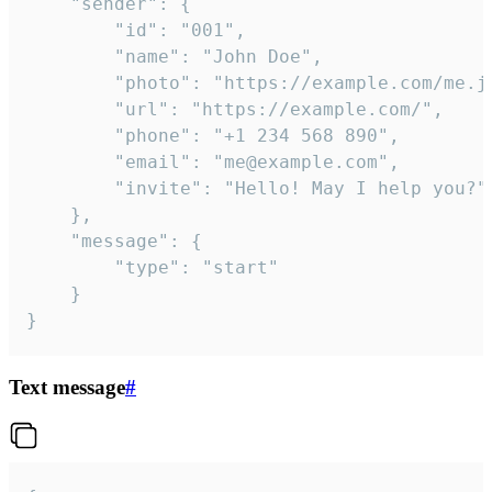
	"sender": {

		"id": "001",

		"name": "John Doe",

		"photo": "https://example.com/me.jpg",

		"url": "https://example.com/",

		"phone": "+1 234 568 890",

		"email": "me@example.com",

		"invite": "Hello! May I help you?"

	},

	"message": {

		"type": "start"

	}

}
Text message
#