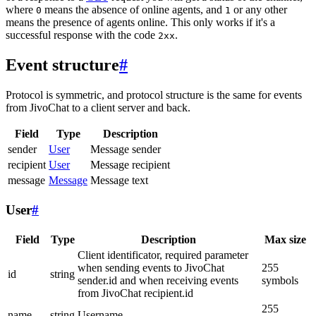
where
means the absence of online agents, and
or any other
0
1
means the presence of agents online. This only works if it's a
successful response with the code
.
2xx
Event structure
#
Protocol is symmetric, and protocol structure is the same for events
from JivoChat to a client server and back.
Field
Type
Description
sender
User
Message sender
recipient
User
Message recipient
message
Message
Message text
User
#
Field
Type
Description
Max size
Client identificator, required parameter
when sending events to JivoChat
255
id
string
sender.id and when receiving events
symbols
from JivoChat recipient.id
255
name
string
Username