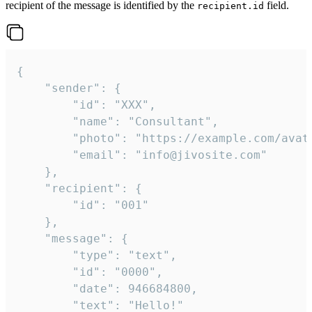
recipient of the message is identified by the
field.
recipient.id
{

	"sender": {

		"id": "XXX",

		"name": "Consultant",

		"photo": "https://example.com/avatar.png",

		"email": "info@jivosite.com"

	},

	"recipient": {

		"id": "001"

	},

	"message": {

		"type": "text",

		"id": "0000",

		"date": 946684800,

		"text": "Hello!"
