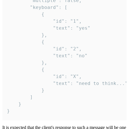
		"multiple": false,

		"keyboard": [

			{

				"id": "1",

				"text": "yes"

			},

			{

				"id": "2",

				"text": "no"

			},

			{

				"id": "X",

				"text": "need to think..."

			}

		]

	}

}
It is expected that the client's response to such a message will be one