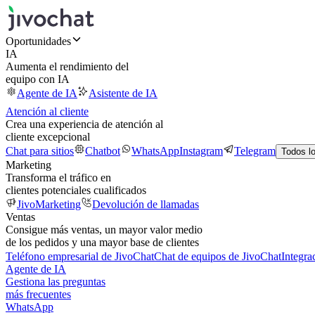
Oportunidades
IA
Aumenta el rendimiento del
equipo con IA
Agente de IA
Asistente de IA
Atención al cliente
Crea una experiencia de atención al
cliente excepcional
Chat para sitios
Chatbot
WhatsApp
Instagram
Telegram
Todos l
Marketing
Transforma el tráfico en
clientes potenciales cualificados
JivoMarketing
Devolución de llamadas
Ventas
Consigue más ventas, un mayor valor medio
de los pedidos y una mayor base de clientes
Teléfono empresarial de JivoChat
Chat de equipos de JivoChat
Integra
Agente de IA
Gestiona las preguntas
más frecuentes
WhatsApp