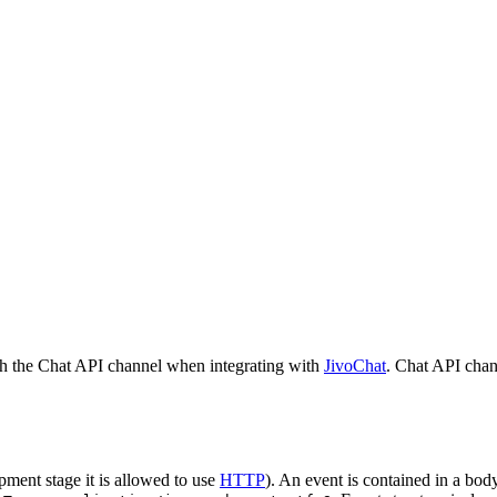
h the Chat API channel when integrating with
JivoChat
. Chat API chan
pment stage it is allowed to use
HTTP
). An event is contained in a bod