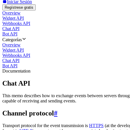
Iniciar Sesión
Regístrese gratis
Overview
Widget API
Webhooks API
Chat API
Bot API
Categorías
Overview
Widget API
Webhooks API
Chat API
Bot API
Documentation
Chat API
This memo describes how to exchange events between servers throug
capable of receiving and sending events.
Channel protocol
#
Transport protocol for the event transmission is
HTTPS
(at the develo