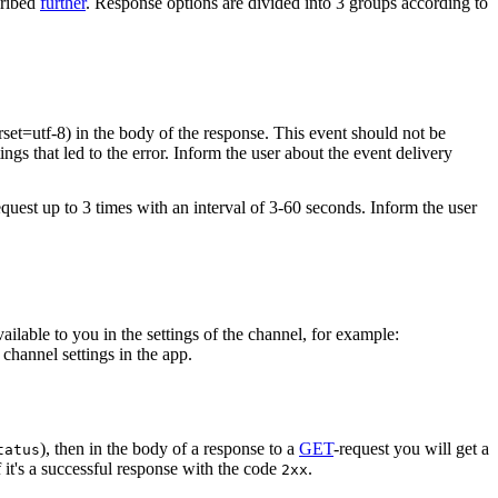
cribed
further
. Response options are divided into 3 groups according to
rset=utf-8) in the body of the response. This event should not be
ings that led to the error. Inform the user about the event delivery
equest up to 3 times with an interval of 3-60 seconds. Inform the user
vailable to you in the settings of the channel, for example:
channel settings in the app.
), then in the body of a response to a
GET
-request you will get a
tatus
 it's a successful response with the code
.
2xx