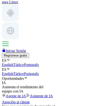
para Linux
Iniciar Sesión
Regístrese gratis
ES
English
Türkçe
Português
ES
English
Türkçe
Português
Oportunidades
IA
Aumenta el rendimiento del
equipo con IA
Agente de IA
Asistente de IA
Atención al cliente