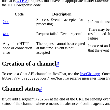
format is
UTF-8
), requests must have an appropriate header
Content
the HTTP-response code.
Code
Description
Success. Event is accepted for
2xx
Inform the use
processing
There may be a
4xx
Request failed. Event rejected
resubmitted. I
failure
Any other HTTP
The request cannot be accepted
In case of a
code or connection
at this time. Event is not
that the event
error
accepted
Creation of a channel
#
To create a Chat API channel in JivoChat, use the
JivoChat app
. Once
. To receive messages from Jiv
https://wh.jivosite.com/foo/bar
Channel status
#
If you add a segment
at the end of the URL for sending even
/status
status of the channel, where
means the absence of online agents, a
0