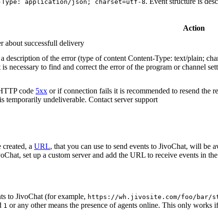
. Event structure is des
-Type: application/json; charset=utf-8
Action
r about successfull delivery
 description of the error (type of content Content-Type: text/plain; cha
t is necessary to find and correct the error of the program or channel sett
n HTTP code
5xx
or if connection fails it is recommended to resend the r
 is temporarily undeliverable. Contact server support
 created, a
URL
, that you can use to send events to JivoChat, will be a
oChat, set up a custom server and add the URL to receive events in the 
ts to JivoChat (for example,
https://wh.jivosite.com/foo/bar/s
nd
or any other means the presence of agents online. This only works if
1