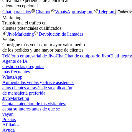
Crea una experiencia de atención al
cliente excepcional
Chat para sitios
Chatbot
WhatsApp
Instagram
Telegram
Todos l
Marketing
Transforma el tráfico en
clientes potenciales cualificados
JivoMarketing
Devolución de llamadas
Ventas
Consigue más ventas, un mayor valor medio
de los pedidos y una mayor base de clientes
Teléfono empresarial de JivoChat
Chat de equipos de JivoChat
Integra
Agente de IA
Gestiona las preguntas
más frecuentes
WhatsApp
Aumenta las ventas y ofrece asistencia
a tus clientes a través de su aplicación
de mensajería preferida
JivoMarketing
Capta la atención de tus visitantes:
capta su interés antes de que se
vayan
Precios
Afiliados
Ayuda