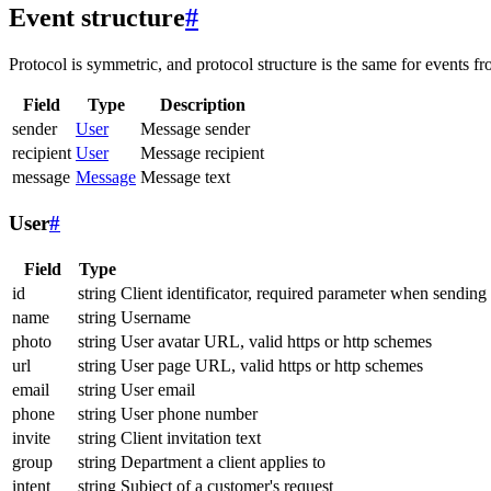
Event structure
#
Protocol is symmetric, and protocol structure is the same for events fr
Field
Type
Description
sender
User
Message sender
recipient
User
Message recipient
message
Message
Message text
User
#
Field
Type
id
string
Client identificator, required parameter when sending
name
string
Username
photo
string
User avatar URL, valid https or http schemes
url
string
User page URL, valid https or http schemes
email
string
User email
phone
string
User phone number
invite
string
Client invitation text
group
string
Department a client applies to
intent
string
Subject of a customer's request