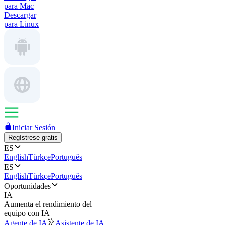
para Mac
Descargar
para Linux
Iniciar Sesión
Regístrese gratis
ES
English
Türkçe
Português
ES
English
Türkçe
Português
Oportunidades
IA
Aumenta el rendimiento del
equipo con IA
Agente de IA
Asistente de IA