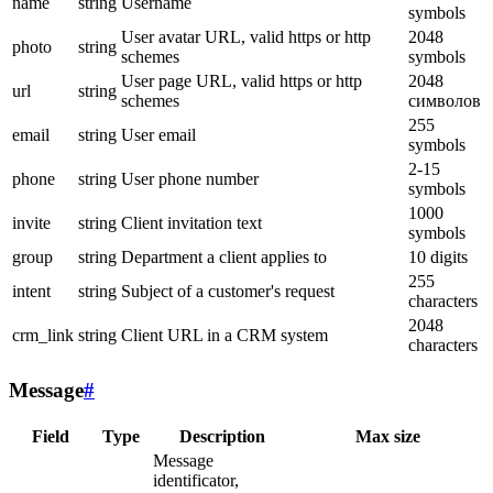
name
string
Username
symbols
User avatar URL, valid https or http
2048
photo
string
schemes
symbols
User page URL, valid https or http
2048
url
string
schemes
символов
255
email
string
User email
symbols
2-15
phone
string
User phone number
symbols
1000
invite
string
Client invitation text
symbols
group
string
Department a client applies to
10 digits
255
intent
string
Subject of a customer's request
characters
2048
crm_link
string
Client URL in a CRM system
characters
Message
#
Field
Type
Description
Max size
Message
identificator,