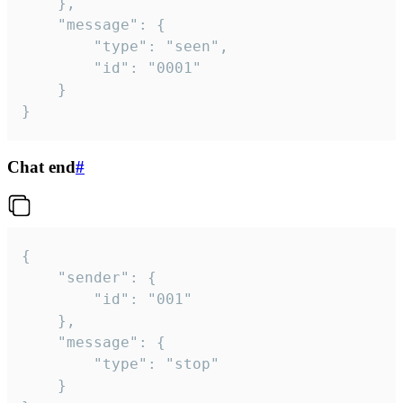
	},

	"message": {

		"type": "seen",

		"id": "0001"

	}

}
Chat end
#
{

	"sender": {

		"id": "001"

	},

	"message": {

		"type": "stop"

	}
