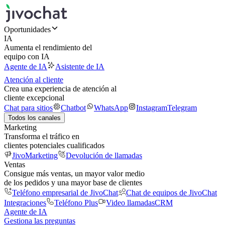
Oportunidades
IA
Aumenta el rendimiento del
equipo con IA
Agente de IA
Asistente de IA
Atención al cliente
Crea una experiencia de atención al
cliente excepcional
Chat para sitios
Chatbot
WhatsApp
Instagram
Telegram
Todos los canales
Marketing
Transforma el tráfico en
clientes potenciales cualificados
JivoMarketing
Devolución de llamadas
Ventas
Consigue más ventas, un mayor valor medio
de los pedidos y una mayor base de clientes
Teléfono empresarial de JivoChat
Chat de equipos de JivoChat
Integraciones
Teléfono Plus
Video llamadas
CRM
Agente de IA
Gestiona las preguntas