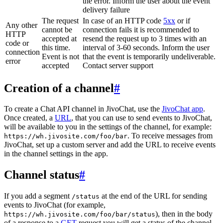
the error. Inform the user about the event
delivery failure
The request
In case of an HTTP code
5xx
or if
Any other
cannot be
connection fails it is recommended to
HTTP
accepted at
resend the request up to 3 times with an
code or
this time.
interval of 3-60 seconds. Inform the user
connection
Event is not
that the event is temporarily undeliverable.
error
accepted
Contact server support
Creation of a channel
#
To create a Chat API channel in JivoChat, use the
JivoChat app
.
Once created, a
URL
, that you can use to send events to JivoChat,
will be available to you in the settings of the channel, for example:
. To receive messages from
https://wh.jivosite.com/foo/bar
JivoChat, set up a custom server and add the URL to receive events
in the channel settings in the app.
Channel status
#
If you add a segment
at the end of the URL for sending
/status
events to JivoChat (for example,
), then in the body
https://wh.jivosite.com/foo/bar/status
of a response to a
GET
-request you will get a status of the channel,