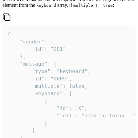
element from the
array, if
:
keyboard
multiple != true
{

	"sender": {

		"id": "001"

	},

	"message": {

		"type": "keyboard",

		"id": "0009",

		"multiple": false,

		"keyboard": [

			{

				"id": "X",

				"text": "need to think..."

			}

		]

	}
