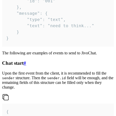
		"id": "001"

	},

	"message": {

		"type": "text",

		"text": "need to think..."

	}

}
The following are examples of events to send to JivoChat.
Chat start
#
Upon the first event from the client, it is recommended to fill the
structure. Then the
field will be enough, and the
sender
sender.id
remaining fields of this structure can be filled only when they
change.
{
