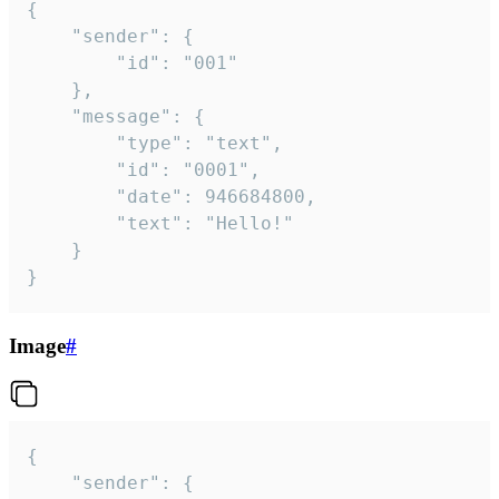
{

	"sender": {

		"id": "001"

	},

	"message": {

		"type": "text",

		"id": "0001",

		"date": 946684800,

		"text": "Hello!"

	}

}
Image
#
{

	"sender": {
