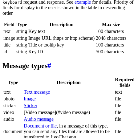
request and response. See
example
for details. Priority of
keyboard
fields for display to the user is shown in the table in descending
order.
Field
Type
Description
Max size
text
string
Key text
100 characters
image
string
Image URL (https or http scheme)
2048 characters
title
string
Title or tooltip key
100 characters
id
string
Key ID
500 characters
Message types
#
Required
Type
Description
fields
text
Text message
text
photo
Image
file
sticker
Sticker
file
video
[Video message](#video message)
file
audio
Audio message
file
Document or file
, in a message of this type,
document
you can send any files that are allowed to be
file
transferred to JivoChat app