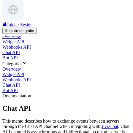
Iniciar Sesión
Regístrese gratis
Overview
Widget API
Webhooks API
Chat API
Bot API
Categorías
Overview
Widget API
Webhooks API
Chat API
Bot API
Documentation
Chat API
This memo describes how to exchange events between servers
through the Chat API channel when integrating with
JivoChat
. Chat
API channel is asynchronous and bidirectional, a custom server is