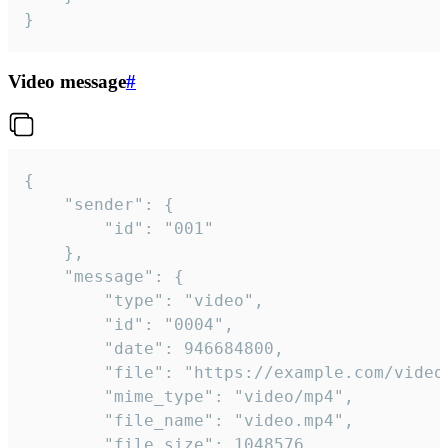
}
Video message
#
{

	"sender": {

		"id": "001"

	},

	"message": {

		"type": "video",

		"id": "0004",

		"date": 946684800,

		"file": "https://example.com/video.mp4",

		"mime_type": "video/mp4",

		"file_name": "video.mp4",

		"file_size": 1048576,
