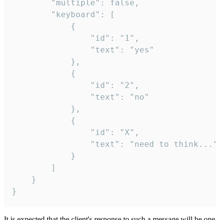
		"multiple": false,

		"keyboard": [

			{

				"id": "1",

				"text": "yes"

			},

			{

				"id": "2",

				"text": "no"

			},

			{

				"id": "X",

				"text": "need to think..."

			}

		]

	}

}
It is expected that the client's response to such a message will be one