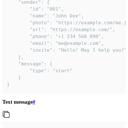
	"sender": {

		"id": "001",

		"name": "John Doe",

		"photo": "https://example.com/me.jpg",

		"url": "https://example.com/",

		"phone": "+1 234 568 890",

		"email": "me@example.com",

		"invite": "Hello! May I help you?"

	},

	"message": {

		"type": "start"

	}

}
Text message
#