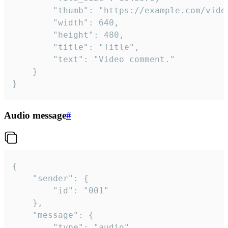
		"thumb": "https://example.com/video_thumb.png",

		"width": 640,

		"height": 480,

		"title": "Title",

		"text": "Video comment."

	}

}
Audio message
#
{

	"sender": {

		"id": "001"

	},

	"message": {

		"type": "audio",
