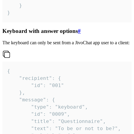
	}

}
Keyboard with answer options
#
The keyboard can only be sent from a JivoChat app user to a client:
{

	"recipient": {

		"id": "001"

	},

	"message": {

		"type": "keyboard",

		"id": "0009",

		"title": "Questionnaire",

		"text": "To be or not to be?",
