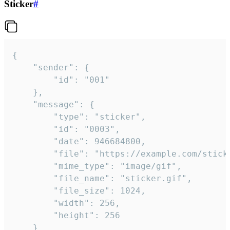
Sticker
#
{

	"sender": {

		"id": "001"

	},

	"message": {

		"type": "sticker",

		"id": "0003",

		"date": 946684800,

		"file": "https://example.com/sticker.gif",

		"mime_type": "image/gif",

		"file_name": "sticker.gif",

		"file_size": 1024,

		"width": 256,

		"height": 256

	}
