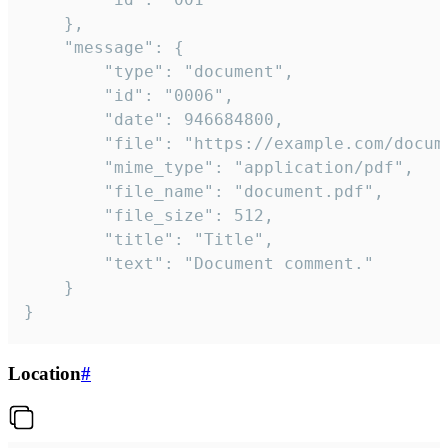
	},

	"message": {

		"type": "document",

		"id": "0006",

		"date": 946684800,

		"file": "https://example.com/document.pdf",

		"mime_type": "application/pdf",

		"file_name": "document.pdf",

		"file_size": 512,

		"title": "Title",

		"text": "Document comment."

	}

}
Location
#