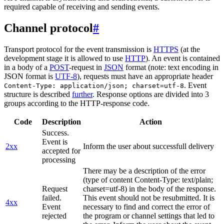
required capable of receiving and sending events.
Channel protocol
#
Transport protocol for the event transmission is
HTTPS
(at the
development stage it is allowed to use
HTTP
). An event is contained
in a body of a
POST
-request in
JSON
format (note: text encoding in
JSON format is
UTF-8
), requests must have an appropriate header
. Event
Content-Type: application/json; charset=utf-8
structure is described
further
. Response options are divided into 3
groups according to the HTTP-response code.
Code
Description
Action
Success.
Event is
2xx
Inform the user about successfull delivery
accepted for
processing
There may be a description of the error
(type of content Content-Type: text/plain;
Request
charset=utf-8) in the body of the response.
failed.
This event should not be resubmitted. It is
4xx
Event
necessary to find and correct the error of
rejected
the program or channel settings that led to