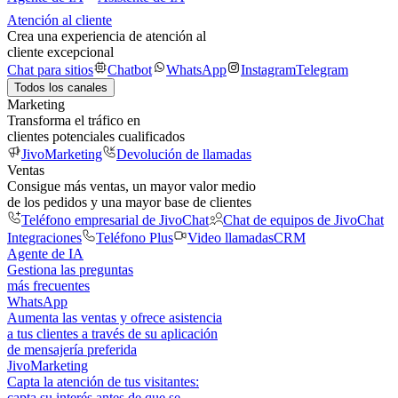
Atención al cliente
Crea una experiencia de atención al
cliente excepcional
Chat para sitios
Chatbot
WhatsApp
Instagram
Telegram
Todos los canales
Marketing
Transforma el tráfico en
clientes potenciales cualificados
JivoMarketing
Devolución de llamadas
Ventas
Consigue más ventas, un mayor valor medio
de los pedidos y una mayor base de clientes
Teléfono empresarial de JivoChat
Chat de equipos de JivoChat
Integraciones
Teléfono Plus
Video llamadas
CRM
Agente de IA
Gestiona las preguntas
más frecuentes
WhatsApp
Aumenta las ventas y ofrece asistencia
a tus clientes a través de su aplicación
de mensajería preferida
JivoMarketing
Capta la atención de tus visitantes:
capta su interés antes de que se