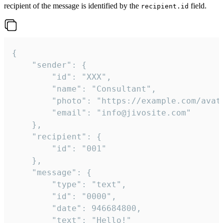
recipient of the message is identified by the
field.
recipient.id
{

	"sender": {

		"id": "XXX",

		"name": "Consultant",

		"photo": "https://example.com/avatar.png",

		"email": "info@jivosite.com"

	},

	"recipient": {

		"id": "001"

	},

	"message": {

		"type": "text",

		"id": "0000",

		"date": 946684800,

		"text": "Hello!"
