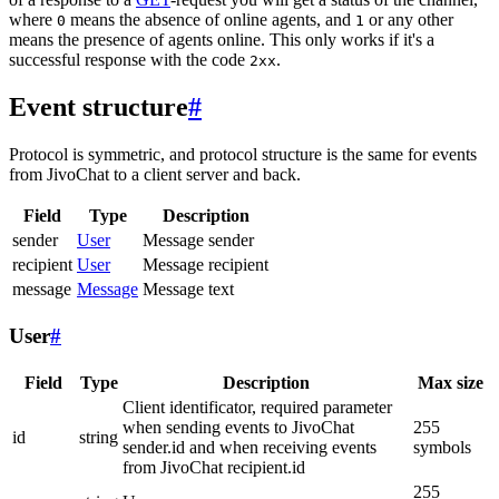
where
means the absence of online agents, and
or any other
0
1
means the presence of agents online. This only works if it's a
successful response with the code
.
2xx
Event structure
#
Protocol is symmetric, and protocol structure is the same for events
from JivoChat to a client server and back.
Field
Type
Description
sender
User
Message sender
recipient
User
Message recipient
message
Message
Message text
User
#
Field
Type
Description
Max size
Client identificator, required parameter
when sending events to JivoChat
255
id
string
sender.id and when receiving events
symbols
from JivoChat recipient.id
255