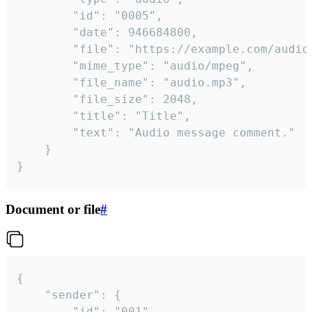
		"id": "0005",

		"date": 946684800,

		"file": "https://example.com/audio.mp3",

		"mime_type": "audio/mpeg",

		"file_name": "audio.mp3",

		"file_size": 2048,

		"title": "Title",

		"text": "Audio message comment."

	}

}
Document or file
#
{

	"sender": {

		"id": "001"
