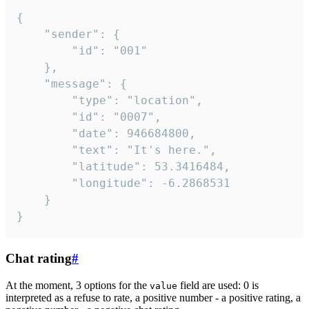
{

	"sender": {

		"id": "001"

	},

	"message": {

		"type": "location",

		"id": "0007",

		"date": 946684800,

		"text": "It's here.",

		"latitude": 53.3416484,

		"longitude": -6.2868531

	}

}
Chat rating
#
At the moment, 3 options for the
field are used: 0 is
value
interpreted as a refuse to rate, a positive number - a positive rating, a