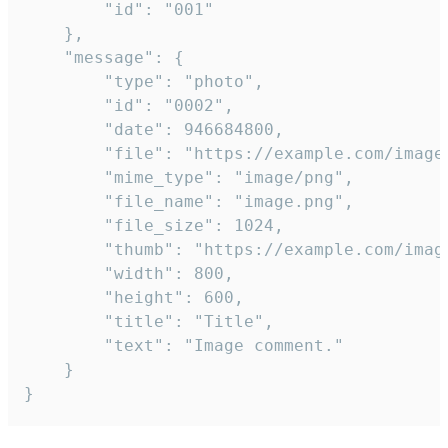
		"id": "001"

	},

	"message": {

		"type": "photo",

		"id": "0002",

		"date": 946684800,

		"file": "https://example.com/image.png",

		"mime_type": "image/png",

		"file_name": "image.png",

		"file_size": 1024,

		"thumb": "https://example.com/image_thumb.png",

		"width": 800,

		"height": 600,

		"title": "Title",

		"text": "Image comment."

	}

}