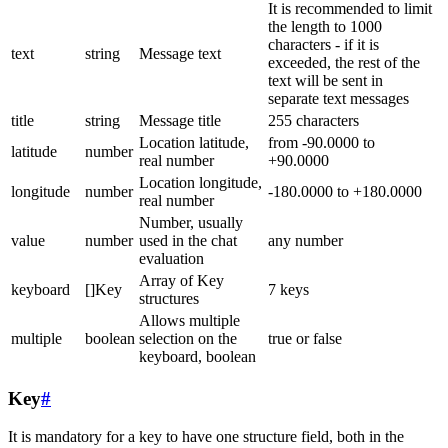
It is recommended to limit
the length to 1000
characters - if it is
text
string
Message text
exceeded, the rest of the
text will be sent in
separate text messages
title
string
Message title
255 characters
Location latitude,
from -90.0000 to
latitude
number
real number
+90.0000
Location longitude,
longitude
number
-180.0000 to +180.0000
real number
Number, usually
value
number
used in the chat
any number
evaluation
Array of Key
keyboard
[]Key
7 keys
structures
Allows multiple
multiple
boolean
selection on the
true or false
keyboard, boolean
Key
#
It is mandatory for a key to have one structure field, both in the