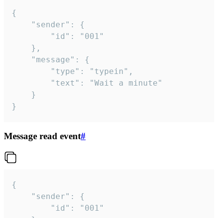
{

	"sender": {

		"id": "001"

	},

	"message": {

		"type": "typein",

		"text": "Wait a minute"

	}

}
Message read event
#
{

	"sender": {

		"id": "001"
