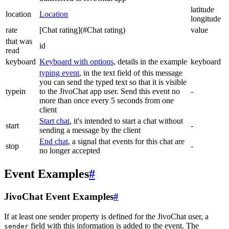
latitude
location
Location
longitude
rate
[Chat rating](#Chat rating)
value
that was
id
read
keyboard
Keyboard with options
, details in the example
keyboard
typing event
, in the text field of this message
you can send the typed text so that it is visible
typein
to the JivoChat app user. Send this event no
-
more than once every 5 seconds from one
client
Start chat
, it's intended to start a chat without
start
-
sending a message by the client
End chat
, a signal that events for this chat are
stop
-
no longer accepted
Event Examples
#
JivoChat Event Examples
#
If at least one sender property is defined for the JivoChat user, a
field with this information is added to the event. The
sender