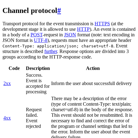
Channel protocol
#
Transport protocol for the event transmission is
HTTPS
(at the
development stage it is allowed to use
HTTP
). An event is contained
in a body of a
POST
-request in
JSON
format (note: text encoding in
JSON format is
UTF-8
), requests must have an appropriate header
. Event
Content-Type: application/json; charset=utf-8
structure is described
further
. Response options are divided into 3
groups according to the HTTP-response code.
Code
Description
Action
Success.
Event is
2xx
Inform the user about successfull delivery
accepted for
processing
There may be a description of the error
(type of content Content-Type: text/plain;
Request
charset=utf-8) in the body of the response.
failed.
This event should not be resubmitted. It is
4xx
Event
necessary to find and correct the error of
rejected
the program or channel settings that led to
the error. Inform the user about the event
delivery failure