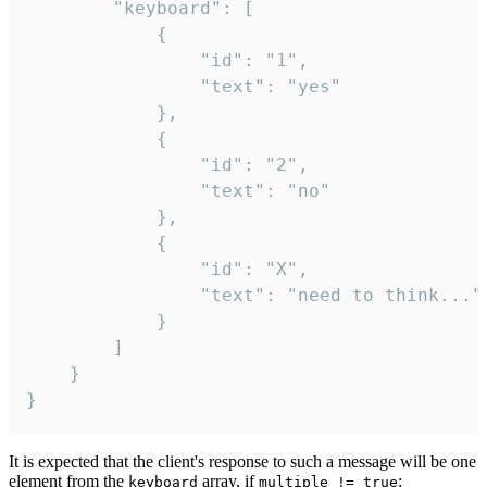
		"keyboard": [

			{

				"id": "1",

				"text": "yes"

			},

			{

				"id": "2",

				"text": "no"

			},

			{

				"id": "X",

				"text": "need to think..."

			}

		]

	}

}
It is expected that the client's response to such a message will be one
element from the
array, if
:
keyboard
multiple != true