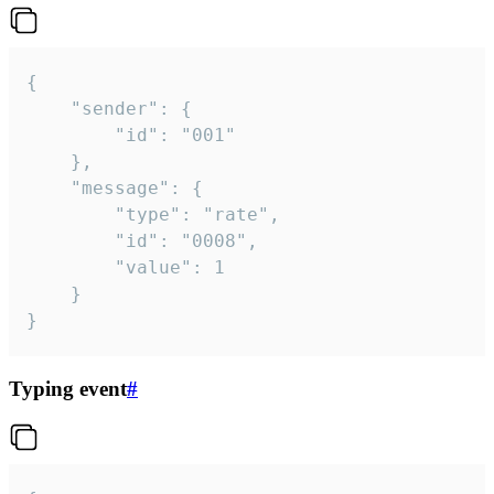
{

	"sender": {

		"id": "001"

	},

	"message": {

		"type": "rate",

		"id": "0008",

		"value": 1

	}

}
Typing event
#