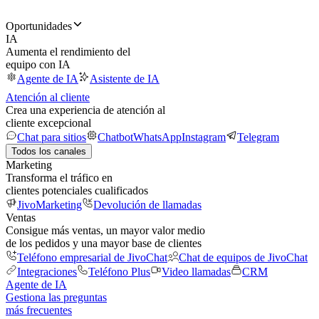
Oportunidades
IA
Aumenta el rendimiento del
equipo con IA
Agente de IA
Asistente de IA
Atención al cliente
Crea una experiencia de atención al
cliente excepcional
Chat para sitios
Chatbot
WhatsApp
Instagram
Telegram
Todos los canales
Marketing
Transforma el tráfico en
clientes potenciales cualificados
JivoMarketing
Devolución de llamadas
Ventas
Consigue más ventas, un mayor valor medio
de los pedidos y una mayor base de clientes
Teléfono empresarial de JivoChat
Chat de equipos de JivoChat
Integraciones
Teléfono Plus
Video llamadas
CRM
Agente de IA
Gestiona las preguntas
más frecuentes