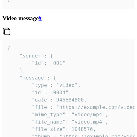
Video message
#
{

	"sender": {

		"id": "001"

	},

	"message": {

		"type": "video",

		"id": "0004",

		"date": 946684800,

		"file": "https://example.com/video.mp4",

		"mime_type": "video/mp4",

		"file_name": "video.mp4",

		"file_size": 1048576,

		"thumb": "https://example.com/video_thumb.png",
