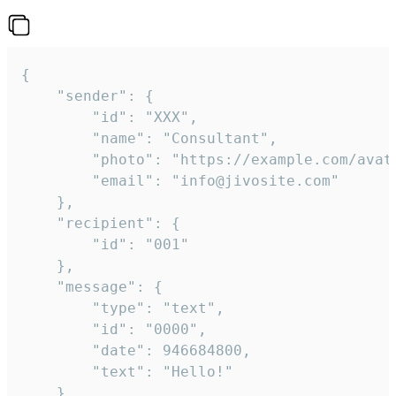
{

	"sender": {

		"id": "XXX",

		"name": "Consultant",

		"photo": "https://example.com/avatar.png",

		"email": "info@jivosite.com"

	},

	"recipient": {

		"id": "001"

	},

	"message": {

		"type": "text",

		"id": "0000",

		"date": 946684800,

		"text": "Hello!"

	}
