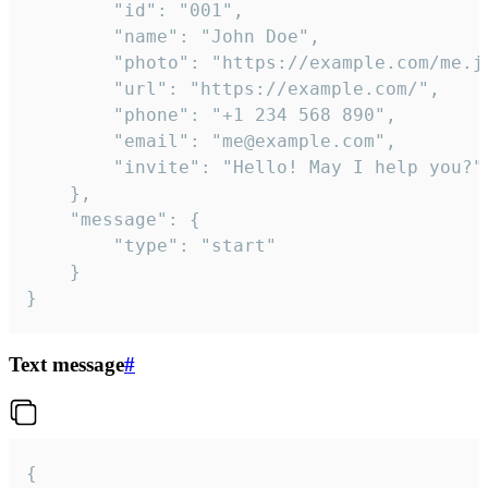
		"id": "001",

		"name": "John Doe",

		"photo": "https://example.com/me.jpg",

		"url": "https://example.com/",

		"phone": "+1 234 568 890",

		"email": "me@example.com",

		"invite": "Hello! May I help you?"

	},

	"message": {

		"type": "start"

	}

}
Text message
#
{
