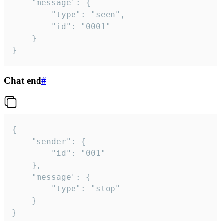
	"message": {

		"type": "seen",

		"id": "0001"

	}

}
Chat end
#
{

	"sender": {

		"id": "001"

	},

	"message": {

		"type": "stop"

	}

}