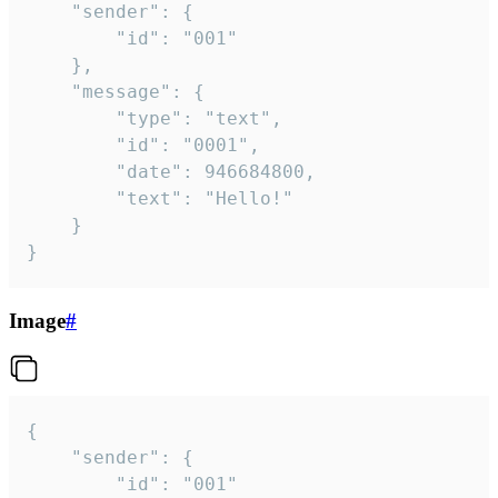
	"sender": {

		"id": "001"

	},

	"message": {

		"type": "text",

		"id": "0001",

		"date": 946684800,

		"text": "Hello!"

	}

}
Image
#
{

	"sender": {

		"id": "001"
