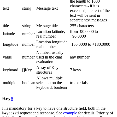
the length to 1000
characters - if it is
text
string
Message text
exceeded, the rest of the
text will be sent in
separate text messages
title
string
Message title
255 characters
Location latitude,
from -90.0000 to
latitude
number
real number
+90.0000
Location longitude,
longitude
number
-180.0000 to +180.0000
real number
Number, usually
value
number
used in the chat
any number
evaluation
Array of Key
keyboard
[]Key
7 keys
structures
Allows multiple
multiple
boolean
selection on the
true or false
keyboard, boolean
Key
#
It is mandatory for a key to have one structure field, both in the
request and response. See
example
for details. Priority of
keyboard