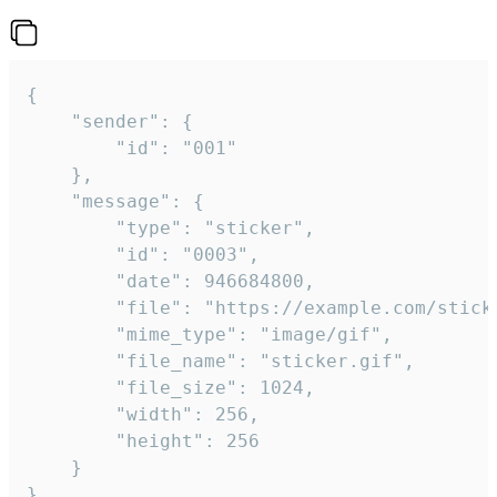
{

	"sender": {

		"id": "001"

	},

	"message": {

		"type": "sticker",

		"id": "0003",

		"date": 946684800,

		"file": "https://example.com/sticker.gif",

		"mime_type": "image/gif",

		"file_name": "sticker.gif",

		"file_size": 1024,

		"width": 256,

		"height": 256

	}

}