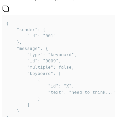
{

	"sender": {

		"id": "001"

	},

	"message": {

		"type": "keyboard",

		"id": "0009",

		"multiple": false,

		"keyboard": [

			{

				"id": "X",

				"text": "need to think..."

			}

		]

	}
