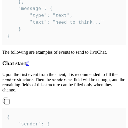
	},

	"message": {

		"type": "text",

		"text": "need to think..."

	}

}
The following are examples of events to send to JivoChat.
Chat start
#
Upon the first event from the client, it is recommended to fill the
structure. Then the
field will be enough, and the
sender
sender.id
remaining fields of this structure can be filled only when they
change.
{

	"sender": {
