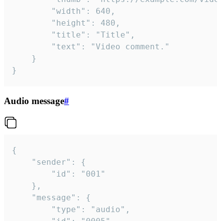
		"width": 640,

		"height": 480,

		"title": "Title",

		"text": "Video comment."

	}

}
Audio message
#
{

	"sender": {

		"id": "001"

	},

	"message": {

		"type": "audio",
