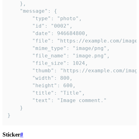
	},

	"message": {

		"type": "photo",

		"id": "0002",

		"date": 946684800,

		"file": "https://example.com/image.png",

		"mime_type": "image/png",

		"file_name": "image.png",

		"file_size": 1024,

		"thumb": "https://example.com/image_thumb.png",

		"width": 800,

		"height": 600,

		"title": "Title",

		"text": "Image comment."

	}

}
Sticker
#