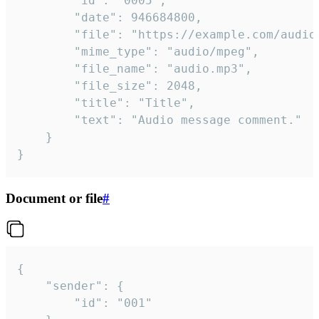
		"id": "0005",

		"date": 946684800,

		"file": "https://example.com/audio.mp3",

		"mime_type": "audio/mpeg",

		"file_name": "audio.mp3",

		"file_size": 2048,

		"title": "Title",

		"text": "Audio message comment."

	}

}
Document or file
#
{

	"sender": {

		"id": "001"
