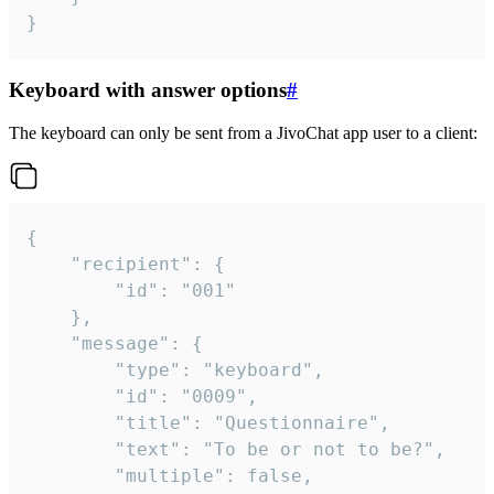
}
Keyboard with answer options
#
The keyboard can only be sent from a JivoChat app user to a client:
{

	"recipient": {

		"id": "001"

	},

	"message": {

		"type": "keyboard",

		"id": "0009",

		"title": "Questionnaire",

		"text": "To be or not to be?",

		"multiple": false,
