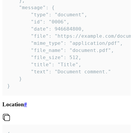
	},

	"message": {

		"type": "document",

		"id": "0006",

		"date": 946684800,

		"file": "https://example.com/document.pdf",

		"mime_type": "application/pdf",

		"file_name": "document.pdf",

		"file_size": 512,

		"title": "Title",

		"text": "Document comment."

	}

}
Location
#