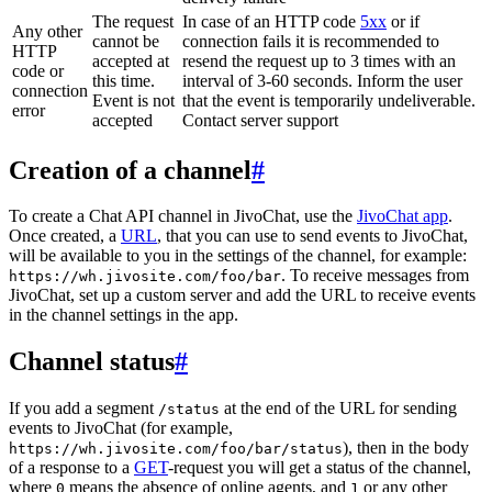
The request
In case of an HTTP code
5xx
or if
Any other
cannot be
connection fails it is recommended to
HTTP
accepted at
resend the request up to 3 times with an
code or
this time.
interval of 3-60 seconds. Inform the user
connection
Event is not
that the event is temporarily undeliverable.
error
accepted
Contact server support
Creation of a channel
#
To create a Chat API channel in JivoChat, use the
JivoChat app
.
Once created, a
URL
, that you can use to send events to JivoChat,
will be available to you in the settings of the channel, for example:
. To receive messages from
https://wh.jivosite.com/foo/bar
JivoChat, set up a custom server and add the URL to receive events
in the channel settings in the app.
Channel status
#
If you add a segment
at the end of the URL for sending
/status
events to JivoChat (for example,
), then in the body
https://wh.jivosite.com/foo/bar/status
of a response to a
GET
-request you will get a status of the channel,
where
means the absence of online agents, and
or any other
0
1