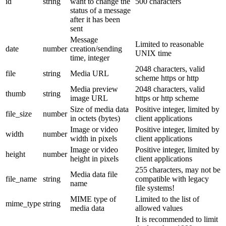
id
string
want to change the
500 characters
status of a message
after it has been
sent
Message
Limited to reasonable
date
number
creation/sending
UNIX time
time, integer
2048 characters, valid
file
string
Media URL
scheme https or http
Media preview
2048 characters, valid
thumb
string
image URL
https or http scheme
Size of media data
Positive integer, limited by
file_size
number
in octets (bytes)
client applications
Image or video
Positive integer, limited by
width
number
width in pixels
client applications
Image or video
Positive integer, limited by
height
number
height in pixels
client applications
255 characters, may not be
Media data file
file_name
string
compatible with legacy
name
file systems!
MIME type of
Limited to the list of
mime_type
string
media data
allowed values
It is recommended to limit