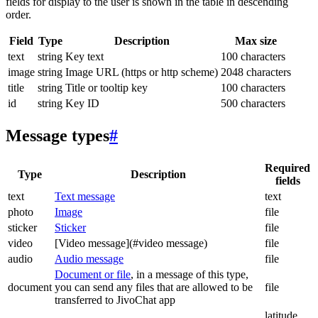
fields for display to the user is shown in the table in descending
order.
Field
Type
Description
Max size
text
string
Key text
100 characters
image
string
Image URL (https or http scheme)
2048 characters
title
string
Title or tooltip key
100 characters
id
string
Key ID
500 characters
Message types
#
Required
Type
Description
fields
text
Text message
text
photo
Image
file
sticker
Sticker
file
video
[Video message](#video message)
file
audio
Audio message
file
Document or file
, in a message of this type,
document
you can send any files that are allowed to be
file
transferred to JivoChat app
latitude