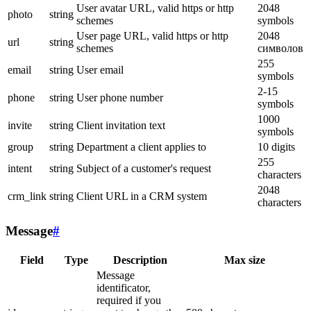
User avatar URL, valid https or http
2048
photo
string
schemes
symbols
User page URL, valid https or http
2048
url
string
schemes
символов
255
email
string
User email
symbols
2-15
phone
string
User phone number
symbols
1000
invite
string
Client invitation text
symbols
group
string
Department a client applies to
10 digits
255
intent
string
Subject of a customer's request
characters
2048
crm_link
string
Client URL in a CRM system
characters
Message
#
Field
Type
Description
Max size
Message
identificator,
required if you