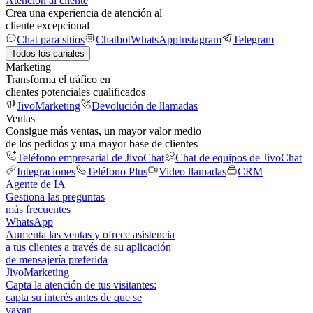
Atención al cliente
Crea una experiencia de atención al
cliente excepcional
Chat para sitios
Chatbot
WhatsApp
Instagram
Telegram
Todos los canales
Marketing
Transforma el tráfico en
clientes potenciales cualificados
JivoMarketing
Devolución de llamadas
Ventas
Consigue más ventas, un mayor valor medio
de los pedidos y una mayor base de clientes
Teléfono empresarial de JivoChat
Chat de equipos de JivoChat
Integraciones
Teléfono Plus
Video llamadas
CRM
Agente de IA
Gestiona las preguntas
más frecuentes
WhatsApp
Aumenta las ventas y ofrece asistencia
a tus clientes a través de su aplicación
de mensajería preferida
JivoMarketing
Capta la atención de tus visitantes:
capta su interés antes de que se
vayan