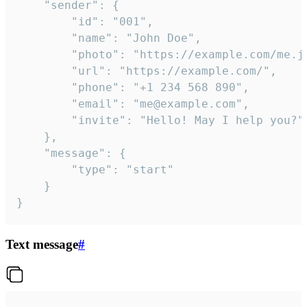
	"sender": {

		"id": "001",

		"name": "John Doe",

		"photo": "https://example.com/me.jpg",

		"url": "https://example.com/",

		"phone": "+1 234 568 890",

		"email": "me@example.com",

		"invite": "Hello! May I help you?"

	},

	"message": {

		"type": "start"

	}

}
Text message
#