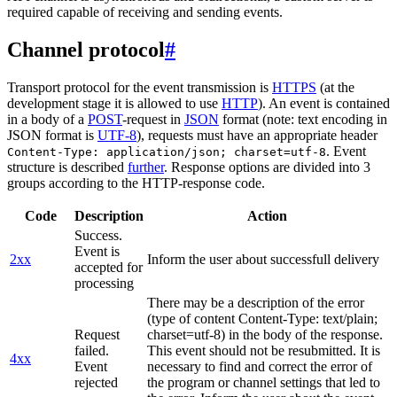
required capable of receiving and sending events.
Channel protocol
#
Transport protocol for the event transmission is
HTTPS
(at the
development stage it is allowed to use
HTTP
). An event is contained
in a body of a
POST
-request in
JSON
format (note: text encoding in
JSON format is
UTF-8
), requests must have an appropriate header
. Event
Content-Type: application/json; charset=utf-8
structure is described
further
. Response options are divided into 3
groups according to the HTTP-response code.
Code
Description
Action
Success.
Event is
2xx
Inform the user about successfull delivery
accepted for
processing
There may be a description of the error
(type of content Content-Type: text/plain;
Request
charset=utf-8) in the body of the response.
failed.
This event should not be resubmitted. It is
4xx
Event
necessary to find and correct the error of
rejected
the program or channel settings that led to