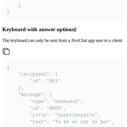
	}

}
Keyboard with answer options
#
The keyboard can only be sent from a JivoChat app user to a client:
{

	"recipient": {

		"id": "001"

	},

	"message": {

		"type": "keyboard",

		"id": "0009",

		"title": "Questionnaire",

		"text": "To be or not to be?",
