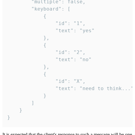
		"multiple": false,

		"keyboard": [

			{

				"id": "1",

				"text": "yes"

			},

			{

				"id": "2",

				"text": "no"

			},

			{

				"id": "X",

				"text": "need to think..."

			}

		]

	}

}
It is expected that the client's response to such a message will be one