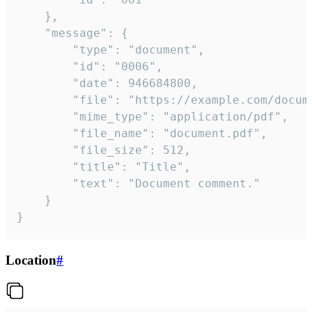
	},

	"message": {

		"type": "document",

		"id": "0006",

		"date": 946684800,

		"file": "https://example.com/document.pdf",

		"mime_type": "application/pdf",

		"file_name": "document.pdf",

		"file_size": 512,

		"title": "Title",

		"text": "Document comment."

	}

}
Location
#