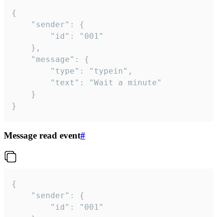
{

	"sender": {

		"id": "001"

	},

	"message": {

		"type": "typein",

		"text": "Wait a minute"

	}

}
Message read event
#
{

	"sender": {

		"id": "001"
