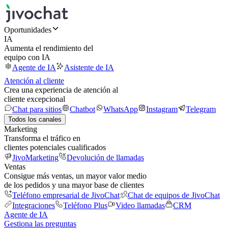
Oportunidades
IA
Aumenta el rendimiento del
equipo con IA
Agente de IA
Asistente de IA
Atención al cliente
Crea una experiencia de atención al
cliente excepcional
Chat para sitios
Chatbot
WhatsApp
Instagram
Telegram
Todos los canales
Marketing
Transforma el tráfico en
clientes potenciales cualificados
JivoMarketing
Devolución de llamadas
Ventas
Consigue más ventas, un mayor valor medio
de los pedidos y una mayor base de clientes
Teléfono empresarial de JivoChat
Chat de equipos de JivoChat
Integraciones
Teléfono Plus
Video llamadas
CRM
Agente de IA
Gestiona las preguntas