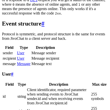
where
means the absence of online agents, and
or any other
0
1
means the presence of agents online. This only works if it's a
successful response with the code
.
2xx
Event structure
#
Protocol is symmetric, and protocol structure is the same for events
from JivoChat to a client server and back.
Field
Type
Description
sender
User
Message sender
recipient
User
Message recipient
message
Message
Message text
User
#
Field
Type
Description
Max size
Client identificator, required parameter
when sending events to JivoChat
255
id
string
sender.id and when receiving events
symbols
from JivoChat recipient.id
255