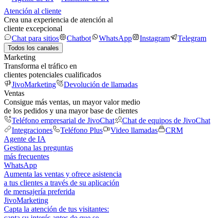
Atención al cliente
Crea una experiencia de atención al
cliente excepcional
Chat para sitios
Chatbot
WhatsApp
Instagram
Telegram
Todos los canales
Marketing
Transforma el tráfico en
clientes potenciales cualificados
JivoMarketing
Devolución de llamadas
Ventas
Consigue más ventas, un mayor valor medio
de los pedidos y una mayor base de clientes
Teléfono empresarial de JivoChat
Chat de equipos de JivoChat
Integraciones
Teléfono Plus
Video llamadas
CRM
Agente de IA
Gestiona las preguntas
más frecuentes
WhatsApp
Aumenta las ventas y ofrece asistencia
a tus clientes a través de su aplicación
de mensajería preferida
JivoMarketing
Capta la atención de tus visitantes:
capta su interés antes de que se