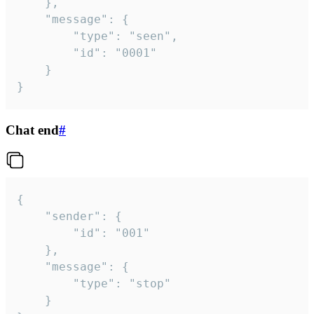
	},

	"message": {

		"type": "seen",

		"id": "0001"

	}

}
Chat end
#
{

	"sender": {

		"id": "001"

	},

	"message": {

		"type": "stop"

	}
