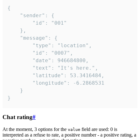
{

	"sender": {

		"id": "001"

	},

	"message": {

		"type": "location",

		"id": "0007",

		"date": 946684800,

		"text": "It's here.",

		"latitude": 53.3416484,

		"longitude": -6.2868531

	}

}
Chat rating
#
At the moment, 3 options for the
field are used: 0 is
value
interpreted as a refuse to rate, a positive number - a positive rating, a