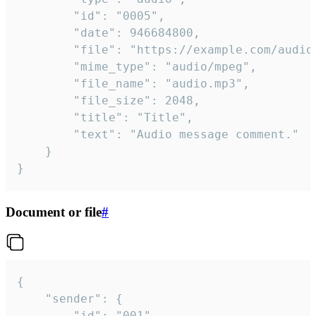
		"id": "0005",

		"date": 946684800,

		"file": "https://example.com/audio.mp3",

		"mime_type": "audio/mpeg",

		"file_name": "audio.mp3",

		"file_size": 2048,

		"title": "Title",

		"text": "Audio message comment."

	}

}
Document or file
#
{

	"sender": {

		"id": "001"
