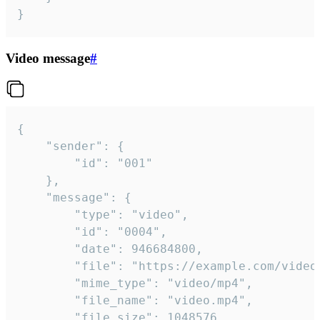
}
Video message
#
{

	"sender": {

		"id": "001"

	},

	"message": {

		"type": "video",

		"id": "0004",

		"date": 946684800,

		"file": "https://example.com/video.mp4",

		"mime_type": "video/mp4",

		"file_name": "video.mp4",

		"file_size": 1048576,
