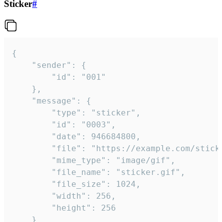
Sticker
#
{

	"sender": {

		"id": "001"

	},

	"message": {

		"type": "sticker",

		"id": "0003",

		"date": 946684800,

		"file": "https://example.com/sticker.gif",

		"mime_type": "image/gif",

		"file_name": "sticker.gif",

		"file_size": 1024,

		"width": 256,

		"height": 256

	}
