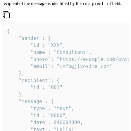
recipient of the message is identified by the
field.
recipient.id
{

	"sender": {

		"id": "XXX",

		"name": "Consultant",

		"photo": "https://example.com/avatar.png",

		"email": "info@jivosite.com"

	},

	"recipient": {

		"id": "001"

	},

	"message": {

		"type": "text",

		"id": "0000",

		"date": 946684800,

		"text": "Hello!"
