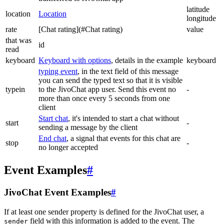
latitude
location
Location
longitude
rate
[Chat rating](#Chat rating)
value
that was
id
read
keyboard
Keyboard with options
, details in the example
keyboard
typing event
, in the text field of this message
you can send the typed text so that it is visible
typein
to the JivoChat app user. Send this event no
-
more than once every 5 seconds from one
client
Start chat
, it's intended to start a chat without
start
-
sending a message by the client
End chat
, a signal that events for this chat are
stop
-
no longer accepted
Event Examples
#
JivoChat Event Examples
#
If at least one sender property is defined for the JivoChat user, a
field with this information is added to the event. The
sender