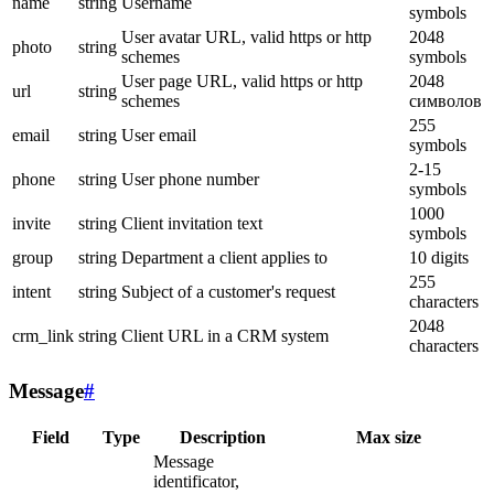
name
string
Username
symbols
User avatar URL, valid https or http
2048
photo
string
schemes
symbols
User page URL, valid https or http
2048
url
string
schemes
символов
255
email
string
User email
symbols
2-15
phone
string
User phone number
symbols
1000
invite
string
Client invitation text
symbols
group
string
Department a client applies to
10 digits
255
intent
string
Subject of a customer's request
characters
2048
crm_link
string
Client URL in a CRM system
characters
Message
#
Field
Type
Description
Max size
Message
identificator,