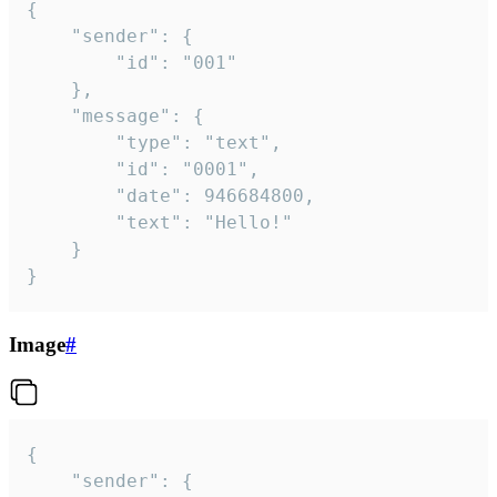
{

	"sender": {

		"id": "001"

	},

	"message": {

		"type": "text",

		"id": "0001",

		"date": 946684800,

		"text": "Hello!"

	}

}
Image
#
{

	"sender": {
