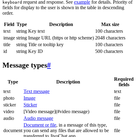
request and response. See
example
for details. Priority of
keyboard
fields for display to the user is shown in the table in descending
order.
Field
Type
Description
Max size
text
string
Key text
100 characters
image
string
Image URL (https or http scheme)
2048 characters
title
string
Title or tooltip key
100 characters
id
string
Key ID
500 characters
Message types
#
Required
Type
Description
fields
text
Text message
text
photo
Image
file
sticker
Sticker
file
video
[Video message](#video message)
file
audio
Audio message
file
Document or file
, in a message of this type,
document
you can send any files that are allowed to be
file
transferred to JivoChat app