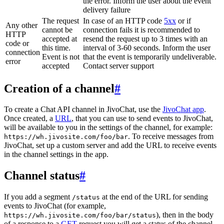
the error. Inform the user about the event
delivery failure
The request
In case of an HTTP code
5xx
or if
Any other
cannot be
connection fails it is recommended to
HTTP
accepted at
resend the request up to 3 times with an
code or
this time.
interval of 3-60 seconds. Inform the user
connection
Event is not
that the event is temporarily undeliverable.
error
accepted
Contact server support
Creation of a channel
#
To create a Chat API channel in JivoChat, use the
JivoChat app
.
Once created, a
URL
, that you can use to send events to JivoChat,
will be available to you in the settings of the channel, for example:
. To receive messages from
https://wh.jivosite.com/foo/bar
JivoChat, set up a custom server and add the URL to receive events
in the channel settings in the app.
Channel status
#
If you add a segment
at the end of the URL for sending
/status
events to JivoChat (for example,
), then in the body
https://wh.jivosite.com/foo/bar/status
of a response to a
GET
-request you will get a status of the channel,