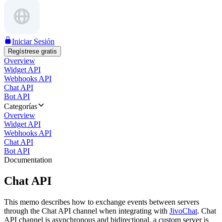
Iniciar Sesión
Regístrese gratis
Overview
Widget API
Webhooks API
Chat API
Bot API
Categorías
Overview
Widget API
Webhooks API
Chat API
Bot API
Documentation
Chat API
This memo describes how to exchange events between servers
through the Chat API channel when integrating with
JivoChat
. Chat
API channel is asynchronous and bidirectional, a custom server is