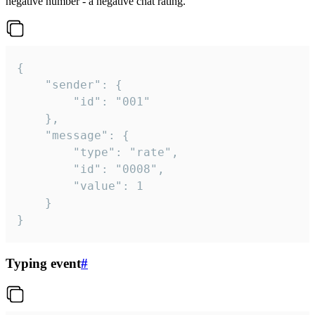
negative number - a negative chat rating.
{

	"sender": {

		"id": "001"

	},

	"message": {

		"type": "rate",

		"id": "0008",

		"value": 1

	}

}
Typing event
#