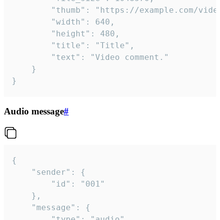
		"thumb": "https://example.com/video_thumb.png",

		"width": 640,

		"height": 480,

		"title": "Title",

		"text": "Video comment."

	}

}
Audio message
#
{

	"sender": {

		"id": "001"

	},

	"message": {

		"type": "audio",
