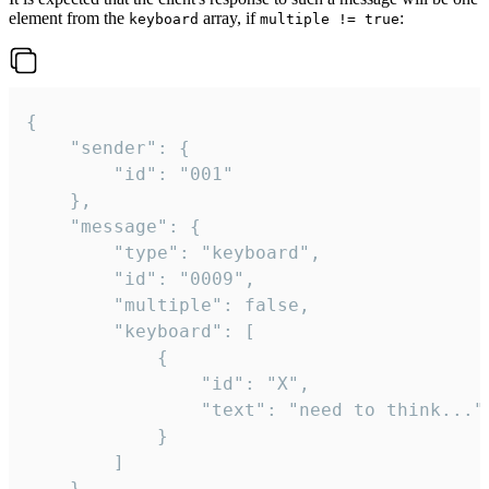
element from the
array, if
:
keyboard
multiple != true
{

	"sender": {

		"id": "001"

	},

	"message": {

		"type": "keyboard",

		"id": "0009",

		"multiple": false,

		"keyboard": [

			{

				"id": "X",

				"text": "need to think..."

			}

		]

	}
