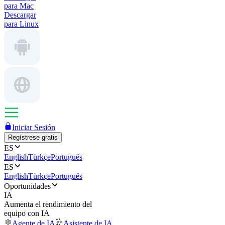
para Mac
Descargar
para Linux
Iniciar Sesión
Regístrese gratis
ES
English
Türkçe
Português
ES
English
Türkçe
Português
Oportunidades
IA
Aumenta el rendimiento del
equipo con IA
Agente de IA
Asistente de IA