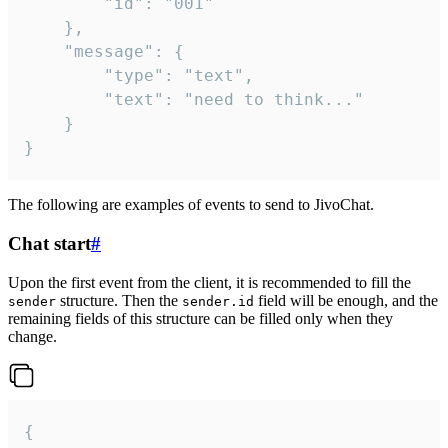
		"id": "001"

	},

	"message": {

		"type": "text",

		"text": "need to think..."

	}

}
The following are examples of events to send to JivoChat.
Chat start
#
Upon the first event from the client, it is recommended to fill the
structure. Then the
field will be enough, and the
sender
sender.id
remaining fields of this structure can be filled only when they
change.
{
