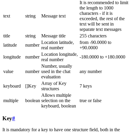
It is recommended to limit
the length to 1000
characters - if it is
text
string
Message text
exceeded, the rest of the
text will be sent in
separate text messages
title
string
Message title
255 characters
Location latitude,
from -90.0000 to
latitude
number
real number
+90.0000
Location longitude,
longitude
number
-180.0000 to +180.0000
real number
Number, usually
value
number
used in the chat
any number
evaluation
Array of Key
keyboard
[]Key
7 keys
structures
Allows multiple
multiple
boolean
selection on the
true or false
keyboard, boolean
Key
#
It is mandatory for a key to have one structure field, both in the