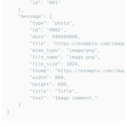
		"id": "001"

	},

	"message": {

		"type": "photo",

		"id": "0002",

		"date": 946684800,

		"file": "https://example.com/image.png",

		"mime_type": "image/png",

		"file_name": "image.png",

		"file_size": 1024,

		"thumb": "https://example.com/image_thumb.png",

		"width": 800,

		"height": 600,

		"title": "Title",

		"text": "Image comment."

	}

}