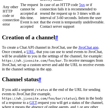
The request
In case of an HTTP code
5xx
or if
Any other
cannot be
connection fails it is recommended to
HTTP
accepted at
resend the request up to 3 times with an
code or
this time.
interval of 3-60 seconds. Inform the user
connection
Event is not
that the event is temporarily undeliverable.
error
accepted
Contact server support
Creation of a channel
#
To create a Chat API channel in JivoChat, use the
JivoChat app
.
Once created, a
URL
, that you can use to send events to JivoChat,
will be available to you in the settings of the channel, for example:
. To receive messages from
https://wh.jivosite.com/foo/bar
JivoChat, set up a custom server and add the URL to receive events
in the channel settings in the app.
Channel status
#
If you add a segment
at the end of the URL for sending
/status
events to JivoChat (for example,
), then in the body
https://wh.jivosite.com/foo/bar/status
of a response to a
GET
-request you will get a status of the channel,
where
means the absence of online agents, and
or any other
0
1