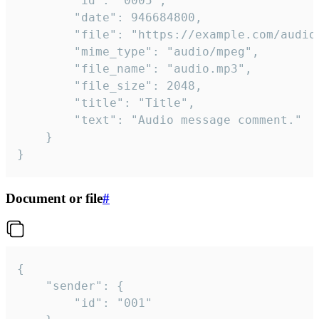
		"id": "0005",

		"date": 946684800,

		"file": "https://example.com/audio.mp3",

		"mime_type": "audio/mpeg",

		"file_name": "audio.mp3",

		"file_size": 2048,

		"title": "Title",

		"text": "Audio message comment."

	}

}
Document or file
#
{

	"sender": {

		"id": "001"
