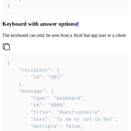
}
Keyboard with answer options
#
The keyboard can only be sent from a JivoChat app user to a client:
{

	"recipient": {

		"id": "001"

	},

	"message": {

		"type": "keyboard",

		"id": "0009",

		"title": "Questionnaire",

		"text": "To be or not to be?",

		"multiple": false,
