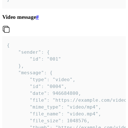
Video message
#
{

	"sender": {

		"id": "001"

	},

	"message": {

		"type": "video",

		"id": "0004",

		"date": 946684800,

		"file": "https://example.com/video.mp4",

		"mime_type": "video/mp4",

		"file_name": "video.mp4",

		"file_size": 1048576,

		"thumb": "https://example.com/video_thumb.png",
