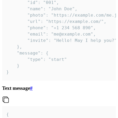
		"id": "001",

		"name": "John Doe",

		"photo": "https://example.com/me.jpg",

		"url": "https://example.com/",

		"phone": "+1 234 568 890",

		"email": "me@example.com",

		"invite": "Hello! May I help you?"

	},

	"message": {

		"type": "start"

	}

}
Text message
#
{
