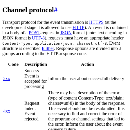
Channel protocol
#
Transport protocol for the event transmission is
HTTPS
(at the
development stage it is allowed to use
HTTP
). An event is contained
in a body of a
POST
-request in
JSON
format (note: text encoding in
JSON format is
UTF-8
), requests must have an appropriate header
. Event
Content-Type: application/json; charset=utf-8
structure is described
further
. Response options are divided into 3
groups according to the HTTP-response code.
Code
Description
Action
Success.
Event is
2xx
Inform the user about successfull delivery
accepted for
processing
There may be a description of the error
(type of content Content-Type: text/plain;
Request
charset=utf-8) in the body of the response.
failed.
This event should not be resubmitted. It is
4xx
Event
necessary to find and correct the error of
rejected
the program or channel settings that led to
the error. Inform the user about the event
delivery failure