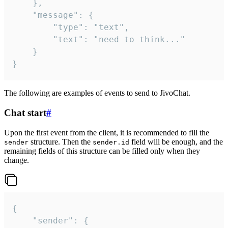
	},

	"message": {

		"type": "text",

		"text": "need to think..."

	}

}
The following are examples of events to send to JivoChat.
Chat start
#
Upon the first event from the client, it is recommended to fill the
structure. Then the
field will be enough, and the
sender
sender.id
remaining fields of this structure can be filled only when they
change.
{

	"sender": {
