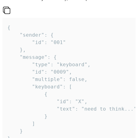
{

	"sender": {

		"id": "001"

	},

	"message": {

		"type": "keyboard",

		"id": "0009",

		"multiple": false,

		"keyboard": [

			{

				"id": "X",

				"text": "need to think..."

			}

		]

	}
