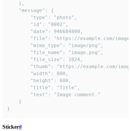
	},

	"message": {

		"type": "photo",

		"id": "0002",

		"date": 946684800,

		"file": "https://example.com/image.png",

		"mime_type": "image/png",

		"file_name": "image.png",

		"file_size": 1024,

		"thumb": "https://example.com/image_thumb.png",

		"width": 800,

		"height": 600,

		"title": "Title",

		"text": "Image comment."

	}

}
Sticker
#