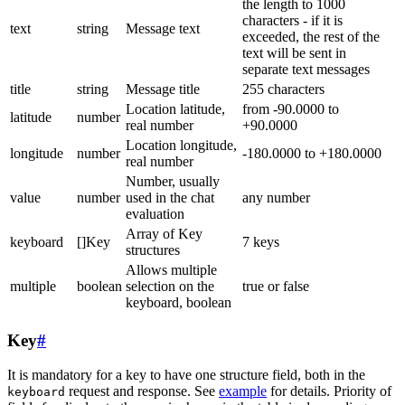
the length to 1000
characters - if it is
text
string
Message text
exceeded, the rest of the
text will be sent in
separate text messages
title
string
Message title
255 characters
Location latitude,
from -90.0000 to
latitude
number
real number
+90.0000
Location longitude,
longitude
number
-180.0000 to +180.0000
real number
Number, usually
value
number
used in the chat
any number
evaluation
Array of Key
keyboard
[]Key
7 keys
structures
Allows multiple
multiple
boolean
selection on the
true or false
keyboard, boolean
Key
#
It is mandatory for a key to have one structure field, both in the
request and response. See
example
for details. Priority of
keyboard