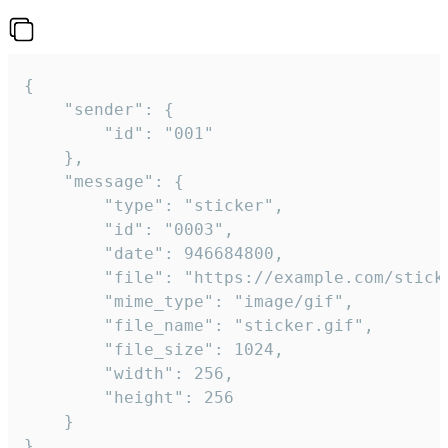
{

	"sender": {

		"id": "001"

	},

	"message": {

		"type": "sticker",

		"id": "0003",

		"date": 946684800,

		"file": "https://example.com/sticker.gif",

		"mime_type": "image/gif",

		"file_name": "sticker.gif",

		"file_size": 1024,

		"width": 256,

		"height": 256

	}

}