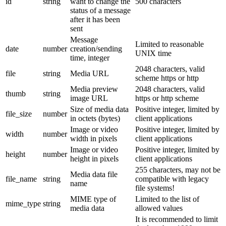
id
string
want to change the
500 characters
status of a message
after it has been
sent
Message
Limited to reasonable
date
number
creation/sending
UNIX time
time, integer
2048 characters, valid
file
string
Media URL
scheme https or http
Media preview
2048 characters, valid
thumb
string
image URL
https or http scheme
Size of media data
Positive integer, limited by
file_size
number
in octets (bytes)
client applications
Image or video
Positive integer, limited by
width
number
width in pixels
client applications
Image or video
Positive integer, limited by
height
number
height in pixels
client applications
255 characters, may not be
Media data file
file_name
string
compatible with legacy
name
file systems!
MIME type of
Limited to the list of
mime_type
string
media data
allowed values
It is recommended to limit