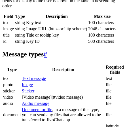
fields for display to the user is shown in the table in descending
order.
Field
Type
Description
Max size
text
string
Key text
100 characters
image
string
Image URL (https or http scheme)
2048 characters
title
string
Title or tooltip key
100 characters
id
string
Key ID
500 characters
Message types
#
Required
Type
Description
fields
text
Text message
text
photo
Image
file
sticker
Sticker
file
video
[Video message](#video message)
file
audio
Audio message
file
Document or file
, in a message of this type,
document
you can send any files that are allowed to be
file
transferred to JivoChat app
latitude