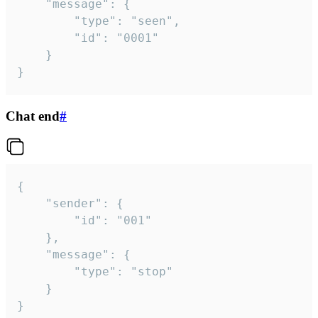
	"message": {

		"type": "seen",

		"id": "0001"

	}

}
Chat end
#
{

	"sender": {

		"id": "001"

	},

	"message": {

		"type": "stop"

	}

}