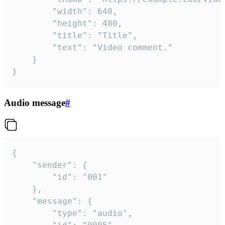
		"width": 640,

		"height": 480,

		"title": "Title",

		"text": "Video comment."

	}

}
Audio message
#
{

	"sender": {

		"id": "001"

	},

	"message": {

		"type": "audio",
