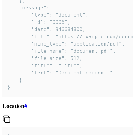
	},

	"message": {

		"type": "document",

		"id": "0006",

		"date": 946684800,

		"file": "https://example.com/document.pdf",

		"mime_type": "application/pdf",

		"file_name": "document.pdf",

		"file_size": 512,

		"title": "Title",

		"text": "Document comment."

	}

}
Location
#