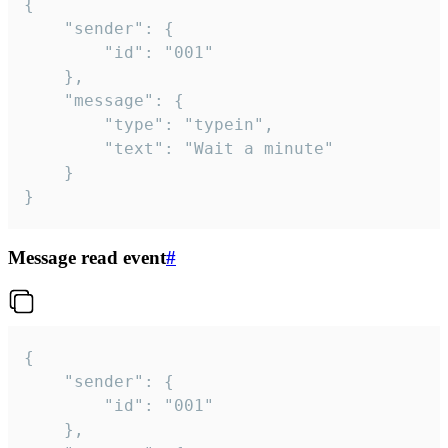
{

	"sender": {

		"id": "001"

	},

	"message": {

		"type": "typein",

		"text": "Wait a minute"

	}

}
Message read event
#
{

	"sender": {

		"id": "001"

	},
