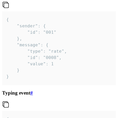
{

	"sender": {

		"id": "001"

	},

	"message": {

		"type": "rate",

		"id": "0008",

		"value": 1

	}

}
Typing event
#