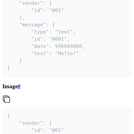
	"sender": {

		"id": "001"

	},

	"message": {

		"type": "text",

		"id": "0001",

		"date": 946684800,

		"text": "Hello!"

	}

}
Image
#
{

	"sender": {

		"id": "001"
