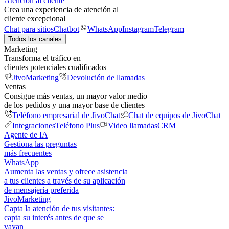
Atención al cliente
Crea una experiencia de atención al
cliente excepcional
Chat para sitios
Chatbot
WhatsApp
Instagram
Telegram
Todos los canales
Marketing
Transforma el tráfico en
clientes potenciales cualificados
JivoMarketing
Devolución de llamadas
Ventas
Consigue más ventas, un mayor valor medio
de los pedidos y una mayor base de clientes
Teléfono empresarial de JivoChat
Chat de equipos de JivoChat
Integraciones
Teléfono Plus
Video llamadas
CRM
Agente de IA
Gestiona las preguntas
más frecuentes
WhatsApp
Aumenta las ventas y ofrece asistencia
a tus clientes a través de su aplicación
de mensajería preferida
JivoMarketing
Capta la atención de tus visitantes:
capta su interés antes de que se
vayan