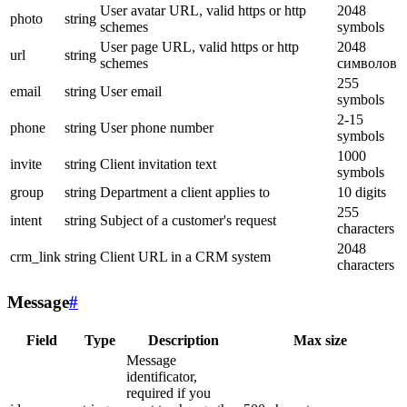
User avatar URL, valid https or http
2048
photo
string
schemes
symbols
User page URL, valid https or http
2048
url
string
schemes
символов
255
email
string
User email
symbols
2-15
phone
string
User phone number
symbols
1000
invite
string
Client invitation text
symbols
group
string
Department a client applies to
10 digits
255
intent
string
Subject of a customer's request
characters
2048
crm_link
string
Client URL in a CRM system
characters
Message
#
Field
Type
Description
Max size
Message
identificator,
required if you