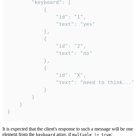
		"keyboard": [

			{

				"id": "1",

				"text": "yes"

			},

			{

				"id": "2",

				"text": "no"

			},

			{

				"id": "X",

				"text": "need to think..."

			}

		]

	}

}
It is expected that the client's response to such a message will be one
element from the
array, if
:
keyboard
multiple != true