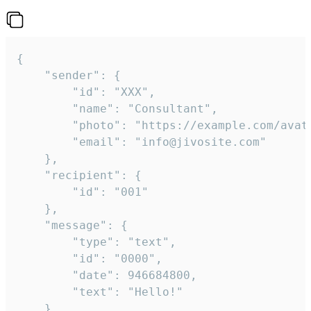
{

	"sender": {

		"id": "XXX",

		"name": "Consultant",

		"photo": "https://example.com/avatar.png",

		"email": "info@jivosite.com"

	},

	"recipient": {

		"id": "001"

	},

	"message": {

		"type": "text",

		"id": "0000",

		"date": 946684800,

		"text": "Hello!"

	}
