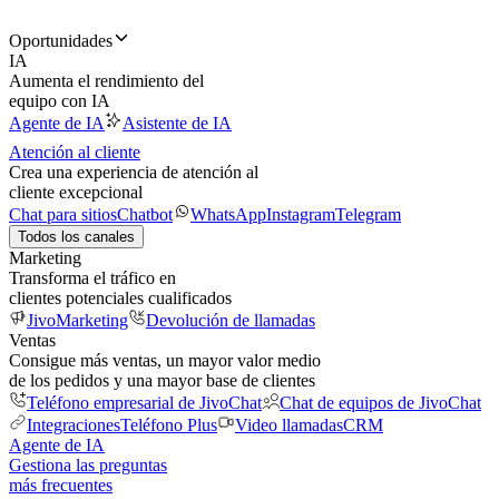
Oportunidades
IA
Aumenta el rendimiento del
equipo con IA
Agente de IA
Asistente de IA
Atención al cliente
Crea una experiencia de atención al
cliente excepcional
Chat para sitios
Chatbot
WhatsApp
Instagram
Telegram
Todos los canales
Marketing
Transforma el tráfico en
clientes potenciales cualificados
JivoMarketing
Devolución de llamadas
Ventas
Consigue más ventas, un mayor valor medio
de los pedidos y una mayor base de clientes
Teléfono empresarial de JivoChat
Chat de equipos de JivoChat
Integraciones
Teléfono Plus
Video llamadas
CRM
Agente de IA
Gestiona las preguntas
más frecuentes